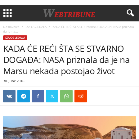
Naslovnica
IZA OGLEDALA
KADA ĆE REĆI ŠTA SE STVARNO DOGAĐA: NASA priznala
da je na...
IZA OGLEDALA
KADA ĆE REĆI ŠTA SE STVARNO
DOGAĐA: NASA priznala da je na
Marsu nekada postojao život
30. June 2016.