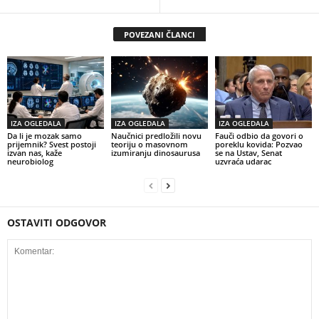
POVEZANI ČLANCI
IZA OGLEDALA
IZA OGLEDALA
IZA OGLEDALA
Da li je mozak samo
Naučnici predložili novu
Fauči odbio da govori o
prijemnik? Svest postoji
teoriju o masovnom
poreklu kovida: Pozvao
izvan nas, kaže
izumiranju dinosaurusa
se na Ustav, Senat
neurobiolog
uzvraća udarac
OSTAVITI ODGOVOR