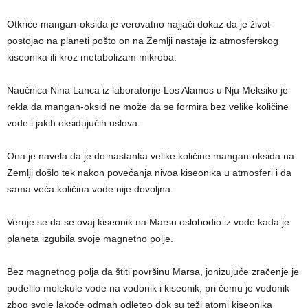
Otkriće mangan-oksida je verovatno najjači dokaz da je život
postojao na planeti pošto on na Zemlji nastaje iz atmosferskog
kiseonika ili kroz metabolizam mikroba.
Naučnica Nina Lanca iz laboratorije Los Alamos u Nju Meksiko je
rekla da mangan-oksid ne može da se formira bez velike količine
vode i jakih oksidujućih uslova.
Ona je navela da je do nastanka velike količine mangan-oksida na
Zemlji došlo tek nakon povećanja nivoa kiseonika u atmosferi i da
sama veća količina vode nije dovoljna.
Veruje se da se ovaj kiseonik na Marsu oslobodio iz vode kada je
planeta izgubila svoje magnetno polje.
Bez magnetnog polja da štiti površinu Marsa, jonizujuće zračenje je
podelilo molekule vode na vodonik i kiseonik, pri čemu je vodonik
zbog svoje lakoće odmah odleteo dok su teži atomi kiseonika