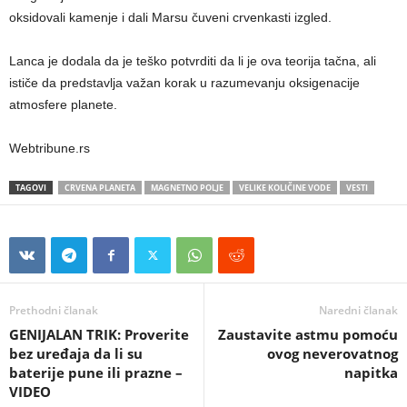
oksidovali kamenje i dali Marsu čuveni crvenkasti izgled.
Lanca je dodala da je teško potvrditi da li je ova teorija tačna, ali
ističe da predstavlja važan korak u razumevanju oksigenacije
atmosfere planete.
Webtribune.rs
TAGOVI
CRVENA PLANETA
MAGNETNO POLJE
VELIKE KOLIČINE VODE
VESTI
Prethodni članak
Naredni članak
GENIJALAN TRIK: Proverite
Zaustavite astmu pomoću
bez uređaja da li su
ovog neverovatnog
baterije pune ili prazne –
napitka
VIDEO