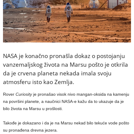
NASA je konačno pronašla dokaz o postojanju
vanzemaljskog života na Marsu pošto je otkrila
da je crvena planeta nekada imala svoju
atmosferu isto kao Zemlja.
Rover
Curiosity
je pronašao visok nivo mangan-oksida na kamenju
na površini planete, a naučnici NASA-e kažu da to ukazuje da je
bilo života na Marsu u prošlosti.
Takođe je dokazano i da je na Marsu nekad bilo tekuće vode pošto
su pronađena drevna jezera.