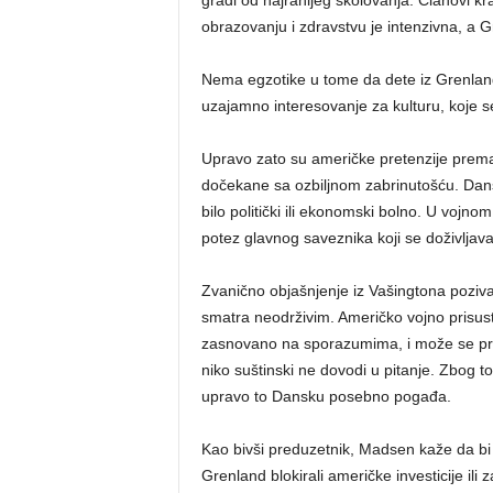
obrazovanju i zdravstvu je intenzivna, a
Nema egzotike u tome da dete iz Grenland
uzajamno interesovanje za kulturu, koje s
Upravo zato su američke pretenzije prema
dočekane sa ozbiljnom zabrinutošću. Dansk
bilo politički ili ekonomski bolno. U vojnom
potez glavnog saveznika koji se doživljava
Zvanično objašnjenje iz Vašingtona pozi
smatra neodrživim. Američko vojno prisus
zasnovano na sporazumima, i može se proš
niko suštinski ne dovodi u pitanje. Zbog to
upravo to Dansku posebno pogađa.
Kao bivši preduzetnik, Madsen kaže da b
Grenland blokirali američke investicije ili 