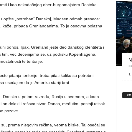
 pamti i kao nekadašnjeg ober-burgomajstera Rostoka.
nd uopšte „potreban“ Danskoj, Madsen odmah preseca:
d, kaže, pripada Grenlanđanima. To je osnovna polazna
jalni odnos. Ipak, Grenland jeste deo danskog identiteta i
 s tim, već decenijama se, uz podršku Kopenhagena,
N
ostalnosti te teritorije.
c
1.
 pitanja teritorije, treba pitati koliko su potrebni
a osećajem da je Amerika stariji brat.
KO
ta: Danska u petom razredu, Rusija u sedmom, a kada
 on dolazi i rešava stvar. Danas, međutim, postoji utisak
 se pozove.
su, prema njegovim rečima, veoma bliske. Taj osećaj se
kraljevske porodice redovno posećuju Grenland, razmena u