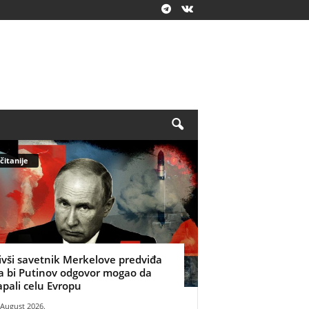
čitanije
ivši savetnik Merkelove predviđa
a bi Putinov odgovor mogao da
apali celu Evropu
 August 2026.