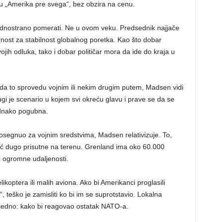
ipu „Amerika pre svega“, bez obzira na cenu.
dnostrano pomerati. Ne u ovom veku. Predsednik najjače
nost za stabilnost globalnog poretka. Kao što dobar
ih odluka, tako i dobar političar mora da ide do kraja u
 da to sprovedu vojnim ili nekim drugim putem, Madsen vidi
gi je scenario u kojem svi okreću glavu i prave se da se
ednako pogubna.
posegnuo za vojnim sredstvima, Madsen relativizuje. To,
ć dugo prisutne na terenu. Grenland ima oko 60.000
i ogromne udaljenosti.
koptera ili malih aviona. Ako bi Amerikanci proglasili
“, teško je zamisliti ko bi im se suprotstavio. Lokalna
o jedno: kako bi reagovao ostatak NATO-a.