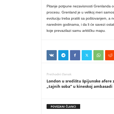
Pitanje potpune nezavisnosti Grenlanda o
procesu. Grenland je u velikoj meri samosta
evoluciju treba pratiti sa poštovanjem, a ne 
narednim godinama, i da li će savezi ostati 
koje prevazilazi samu arktičku mapu.
Prethodni članak
London u središtu špijunske afere 
„tajnih soba“ u kineskoj ambasadi
POVEZANI ČLANCI