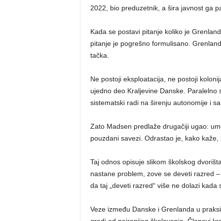
2022, bio preduzetnik, a šira javnost ga
Kada se postavi pitanje koliko je Grenla
pitanje je pogrešno formulisano. Grenlan
tačka.
Ne postoji eksploatacija, ne postoji koloni
ujedno deo Kraljevine Danske. Paralelno
sistematski radi na širenju autonomije i sam
Zato Madsen predlaže drugačiji ugao: umesto
pouzdani savezi. Odrastao je, kako kaže, s
Taj odnos opisuje slikom školskog dvoriš
nastane problem, zove se deveti razred – i
da taj „deveti razred“ više ne dolazi kada
Veze između Danske i Grenlanda u praksi 
gradi od najranijeg školovanja. Članovi 