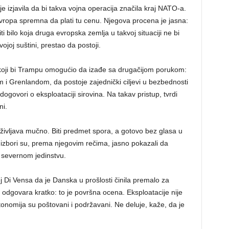
 izjavila da bi takva vojna operacija značila kraj NATO-a.
vropa spremna da plati tu cenu. Njegova procena je jasna:
 bilo koja druga evropska zemlja u takvoj situaciji ne bi
joj suštini, prestao da postoji.
ru koji bi Trampu omogućio da izađe sa drugačijom porukom:
i Grenlandom, da postoje zajednički ciljevi u bezbednosti
ogovori o eksploataciji sirovina. Na takav pristup, tvrdi
ni.
vljava mučno. Biti predmet spora, a gotovo bez glasa u
i izbori su, prema njegovim rečima, jasno pokazali da
 severnom jedinstvu.
 Di Vensa da je Danska u prošlosti činila premalo za
odgovara kratko: to je površna ocena. Eksploatacije nije
tonomija su poštovani i podržavani. Ne deluje, kaže, da je