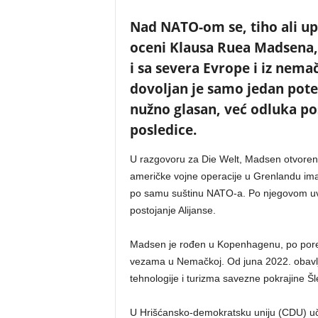
Nad NATO-om se, tiho ali up
oceni Klausa Ruea Madsena, p
i sa severa Evrope i iz nema
dovoljan je samo jedan pote
nužno glasan, već odluka po
posledice.
U razgovoru za Die Welt, Madsen otvoreno
američke vojne operacije u Grenlandu ima
po samu suštinu NATO-a. Po njegovom uvere
postojanje Alijanse.
Madsen je rođen u Kopenhagenu, po porekl
vezama u Nemačkoj. Od juna 2022. obavlja
tehnologije i turizma savezne pokrajine Šl
U Hrišćansko-demokratsku uniju (CDU) učl