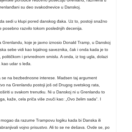
 Grenlanđani su deo svakodnevice u Danskoj.
a sedi u klupi pored danskog đaka. Uz to, postoji snažno
e posebno razvilo tokom poslednjih decenija.
 Grenlandu, koje je javno iznosio Donald Tramp, u Danskoj
a sebe vidi kao lojalnog saveznika, čak i onda kada je to
, političkom i privrednom smislu. A onda, iz tog ugla, dolazi
 kao udar s leđa.
va se na bezbednosne interese. Madsen taj argument
tvo na Grenlandu postoji još od Drugog svetskog rata,
iriti u svakom trenutku. Ni u Danskoj ni u Grenlandu to
ga, kaže, cela priča više zvuči kao: „Ovo želim sada“. I
i mogao da razume Trampovu logiku kada bi Danska ili
zabranjivali vojno prisustvo. Ali to se ne dešava. Ovde se, po