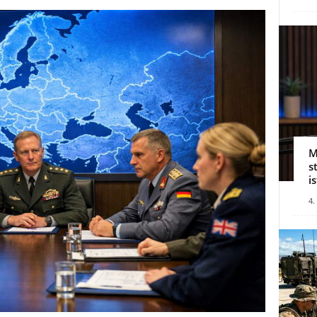
M
s
i
4.