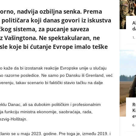
orno, nadvija ozbiljna senka. Prema
olitičara koji danas govori iz iskustva
A
čkog sistema, za pucanje saveza
d
z Vašingtona. Ne spektakularan, ne
1.
sle koje bi ćutanje Evrope imalo teške
 kaže da bi izostanak reakcije Evropske unije u slučaju
o razorne posledice. Ne samo po Dansku ili Grenland, već
nju, takav scenario bi faktički stavio tačku na dalje
R
u Danac, ali sa dubokim političkim i profesionalnim
K
 funkciju ministra ekonomije, saobraćaja, rada,
e
ezvig-Holštajn.
6.
anio se u maju 2023. godine. Pre toga je, između 2019. i