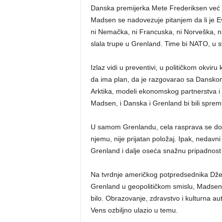
Danska premijerka Mete Frederiksen već je
Madsen se nadovezuje pitanjem da li je E
ni Nemačka, ni Francuska, ni Norveška, niti
slala trupe u Grenland. Time bi NATO, u svo
Izlaz vidi u preventivi, u političkom okvi
da ima plan, da je razgovarao sa Danskom 
Arktika, modeli ekonomskog partnerstva i d
Madsen, i Danska i Grenland bi bili sprem
U samom Grenlandu, cela rasprava se doži
njemu, nije prijatan položaj. Ipak, nedavn
Grenland i dalje oseća snažnu pripadnost
Na tvrdnje američkog potpredsednika Džej
Grenland u geopolitičkom smislu, Madsen 
bilo. Obrazovanje, zdravstvo i kulturna au
Vens ozbiljno ulazio u temu.