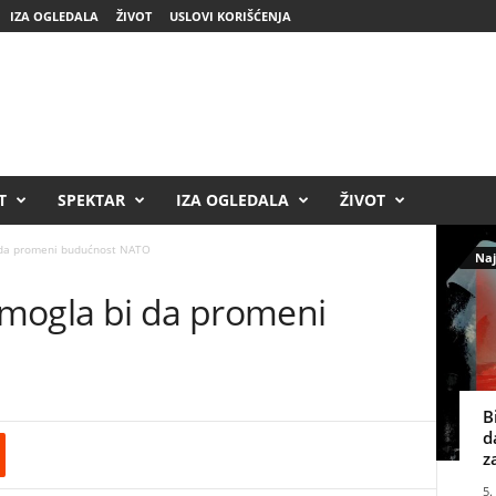
IZA OGLEDALA
ŽIVOT
USLOVI KORIŠĆENJA
T
SPEKTAR
IZA OGLEDALA
ŽIVOT
 da promeni budućnost NATO
Naj
mogla bi da promeni
B
d
z
5.