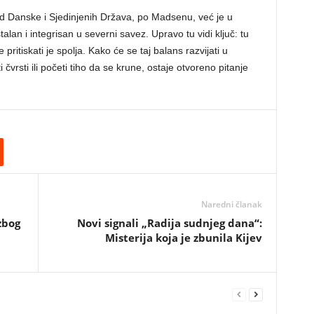
d Danske i Sjedinjenih Država, po Madsenu, već je u
lan i integrisan u severni savez. Upravo tu vidi ključ: tu
pritiskati je spolja. Kako će se taj balans razvijati u
čvrsti ili početi tiho da se krune, ostaje otvoreno pitanje
Naredni članak
zbog
Novi signali „Radija sudnjeg dana“:
Misterija koja je zbunila Kijev