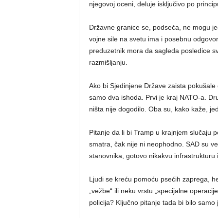
njegovoj oceni, deluje isključivo po princ
Državne granice se, podseća, ne mogu je
vojne sile na svetu ima i posebnu odgovor
preduzetnik mora da sagleda posledice svoj
razmišljanju.
Ako bi Sjedinjene Države zaista pokušale
samo dva ishoda. Prvi je kraj NATO-a. Dru
ništa nije dogodilo. Oba su, kako kaže, j
Pitanje da li bi Tramp u krajnjem slučaju 
smatra, čak nije ni neophodno. SAD su ve
stanovnika, gotovo nikakvu infrastrukturu 
Ljudi se kreću pomoću psećih zaprega, heli
„vežbe“ ili neku vrstu „specijalne operacije
policija? Ključno pitanje tada bi bilo sam