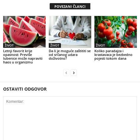
POVEZANI ČLANCI
ŽIVOT
ŽIVOT
ŽIVOT
Letnji favorit krije
Da li je moguće zaštititi se
Koliko paradajza i
opasnost: Previše
od srčanog udara
krastavaca je bezbedno
lubenice može napraviti
doživotno?
pojesti tokom dana
haos u organizmu
OSTAVITI ODGOVOR