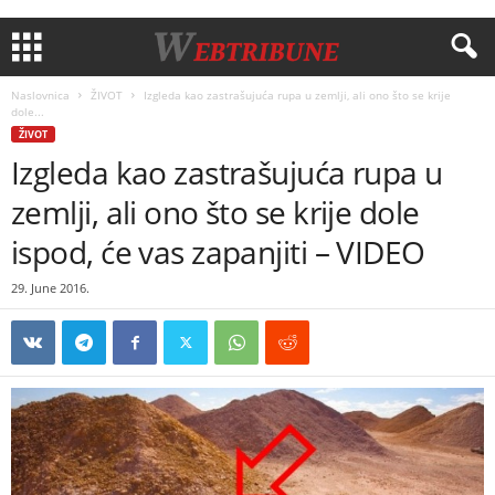
Naslovnica
ŽIVOT
Izgleda kao zastrašujuća rupa u zemlji, ali ono što se krije
dole...
ŽIVOT
Izgleda kao zastrašujuća rupa u
zemlji, ali ono što se krije dole
ispod, će vas zapanjiti – VIDEO
29. June 2016.