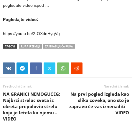
pogledate video ispod …
Pogledajte video:
https://youtu.be/2-OXdnHyqVg
TAGOVI
RUPA U ZEMLJI
ZASTRAŠUJUĆA RUPA
Prethodni članak
Naredni članak
NA GRANICI NEMOGUĆEG:
Na prvi pogled izgleda kao
Najbrži strelac sveta iz
slika čoveka, ono što je
okreta prepolovio strelu
zapravo će vas iznenaditi –
koja je letela ka njemu –
VIDEO
VIDEO