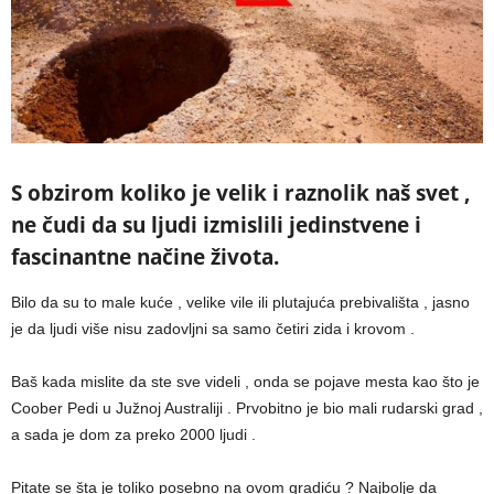
S obzirom koliko je velik i raznolik naš svet ,
ne čudi da su ljudi izmislili jedinstvene i
fascinantne načine života.
Bilo da su to male kuće , velike vile ili plutajuća prebivališta , jasno
je da ljudi više nisu zadovljni sa samo četiri zida i krovom .
Baš kada mislite da ste sve videli , onda se pojave mesta kao što je
Coober Pedi u Južnoj Australiji . Prvobitno je bio mali rudarski grad ,
a sada je dom za preko 2000 ljudi .
Pitate se šta je toliko posebno na ovom gradiću ? Najbolje da