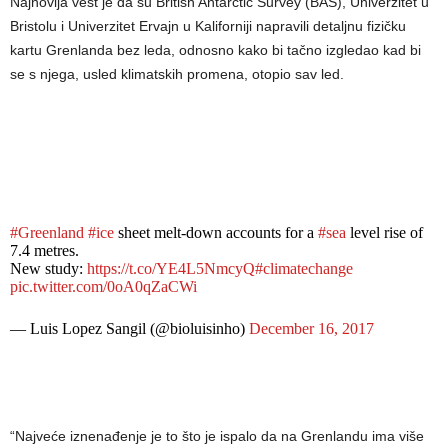
Najnovija vest je da su British Antarctic Survey (BAS), Univerzitet u
Bristolu i Univerzitet Ervajn u Kaliforniji napravili detaljnu fizičku
kartu Grenlanda bez leda, odnosno kako bi tačno izgledao kad bi
se s njega, usled klimatskih promena, otopio sav led.
#Greenland
#ice
sheet melt-down accounts for a
#sea
level rise of
7.4 metres.
New study:
https://t.co/YE4L5NmcyQ
#climatechange
pic.twitter.com/0oA0qZaCWi
— Luis Lopez Sangil (@bioluisinho)
December 16, 2017
“Najveće iznenađenje je to što je ispalo da na Grenlandu ima više