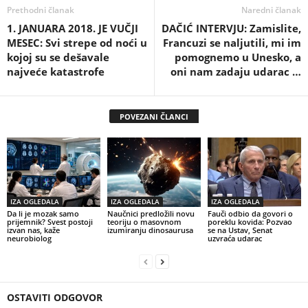
Prethodni članak
Naredni članak
1. JANUARA 2018. JE VUČJI
DAČIĆ INTERVJU: Zamislite,
MESEC: Svi strepe od noći u
Francuzi se naljutili, mi im
kojoj su se dešavale
pomognemo u Unesko, a
najveće katastrofe
oni nam zadaju udarac …
POVEZANI ČLANCI
IZA OGLEDALA
IZA OGLEDALA
IZA OGLEDALA
Da li je mozak samo
Naučnici predložili novu
Fauči odbio da govori o
prijemnik? Svest postoji
teoriju o masovnom
poreklu kovida: Pozvao
izvan nas, kaže
izumiranju dinosaurusa
se na Ustav, Senat
neurobiolog
uzvraća udarac
OSTAVITI ODGOVOR