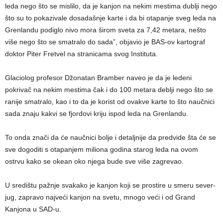
leda nego što se mislilo, da je kanjon na nekim mestima dublji nego
što su to pokazivale dosadašnje karte i da bi otapanje sveg leda na
Grenlandu podiglo nivo mora širom sveta za 7,42 metara, nešto
više nego što se smatralo do sada”, objavio je BAS-ov kartograf
doktor Piter Fretvel na stranicama svog Instituta.
Glaciolog profesor Džonatan Bramber naveo je da je ledeni
pokrivač na nekim mestima čak i do 100 metara deblji nego što se
ranije smatralo, kao i to da je korist od ovakve karte to što naučnici
sada znaju kakvi se fjordovi kriju ispod leda na Grenlandu.
To onda znači da će naučnici bolje i detaljnije da predvide šta će se
sve dogoditi s otapanjem miliona godina starog leda na ovom
ostrvu kako se okean oko njega bude sve više zagrevao.
U središtu pažnje svakako je kanjon koji se prostire u smeru sever-
jug, zapravo najveći kanjon na svetu, mnogo veći i od Grand
Kanjona u SAD-u.