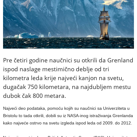
Pre četiri godine naučnici su otkrili da Grenland
ispod naslage mestimično deblje od tri
kilometra leda krije najveći kanjon na svetu,
dugačak 750 kilometara, na najdubljem mestu
dubok čak 800 metara.
Najveći deo podataka, pomoću kojih su naučnici sa Univerziteta u
Bristolu to tada otkrili, dobili su iz NASA-inog istraživanja Grenlanda
kako najveće ostrvo na svetu izgleda ispod leda od 2009. do 2012.