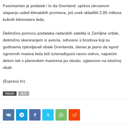
Fascinantan je podatak i to da Grenland, uprkos ubrzanom
otapanju usled klimatskih promena, još uvek skladišti 2,85 miliona
kubnih kilometara leda.
Delimično pomoću podataka radarskih satelita iz Zemljine orbite,
delimično skeniranjem iz aviona, odnosno s brodova koji su
godinama oplovljavali obale Grenlanda, danas je jasno da ispod
ogromnih masiva leda leži iznenađujuće ravno ostrvo, najvećim
delom tek s planinskim masivima po obodu, uglavnom na istočnoj
obali.
(Express.hr)
TAGOVI
VESTI