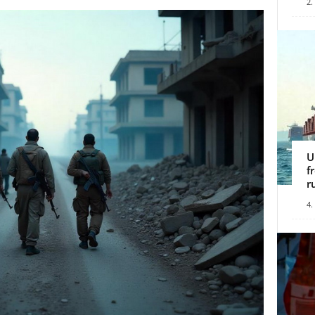
2.
U
f
r
4.