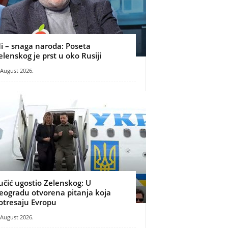
i – snaga naroda: Poseta
elenskog je prst u oko Rusiji
 August 2026.
učić ugostio Zelenskog: U
eogradu otvorena pitanja koja
otresaju Evropu
 August 2026.