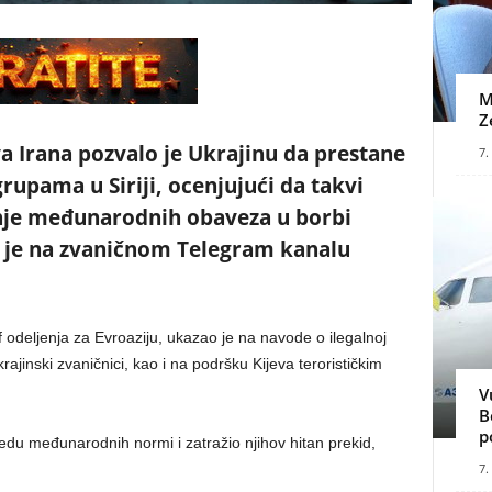
M
Z
a Irana pozvalo je Ukrajinu da prestane
7.
upama u Siriji, ocenjujući da takvi
enje međunarodnih obaveza u borbi
o je na zvaničnom Telegram kanalu
 odeljenja za Evroaziju, ukazao je na navode o ilegalnoj
ajinski zvaničnici, kao i na podršku Kijeva terorističkim
V
B
p
redu međunarodnih normi i zatražio njihov hitan prekid,
7.