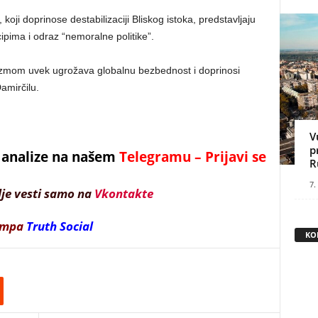
 koji doprinose destabilizaciji Bliskog istoka, predstavljaju
ima i odraz “nemoralne politike”.
orizmom uvek ugrožava globalnu bezbednost i doprinosi
Damirčilu.
V
p
 i analize na našem
Telegramu – Prijavi se
R
7.
lje vesti samo na
Vkontakte
ampa
Truth Social
KO