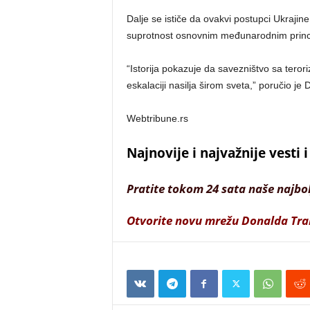
Dalje se ističe da ovakvi postupci Ukrajine,
suprotnost osnovnim međunarodnim princip
“Istorija pokazuje da savezništvo sa ter
eskalaciji nasilja širom sveta,” poručio je 
Webtribune.rs
Najnovije i najvažnije vesti
Pratite tokom 24 sata naše najbo
Otvorite novu mrežu Donalda Tr