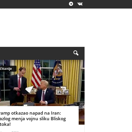
čitanije
ramp otkazao napad na Iran:
azlog menja vojnu sliku Bliskog
stoka!