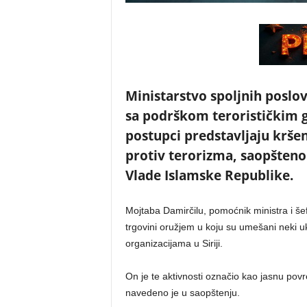
Ministarstvo spoljnih poslov
sa podrškom terorističkim gr
postupci predstavljaju krš
protiv terorizma, saopšten
Vlade Islamske Republike.
Mojtaba Damirčilu, pomoćnik ministra i šef
trgovini oružjem u koju su umešani neki ukr
organizacijama u Siriji.
On je te aktivnosti označio kao jasnu pov
navedeno je u saopštenju.