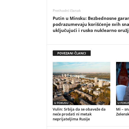
Prethodni članak
Putin u Minsku: Bezbednosne garan
podrazumevaju korišćenje svih sna
uključujući i rusko nuklearno oružj
POVEZANI ČLANCI
U FOKUSU
U FOKU
Vulin: Srbija da se obaveže da
Mi – s
neće prodati ni metak
Zelensk
neprijateljima Rusije