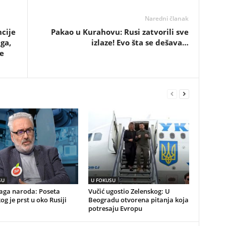
Naredni članak
cije
Pakao u Kurahovu: Rusi zatvorili sve
ga,
izlaze! Evo šta se dešava…
e
SU
U FOKUSU
naga naroda: Poseta
Vučić ugostio Zelenskog: U
og je prst u oko Rusiji
Beogradu otvorena pitanja koja
potresaju Evropu