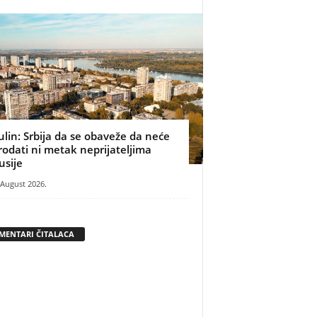
ulin: Srbija da se obaveže da neće
rodati ni metak neprijateljima
usije
 August 2026.
MENTARI ČITALACA