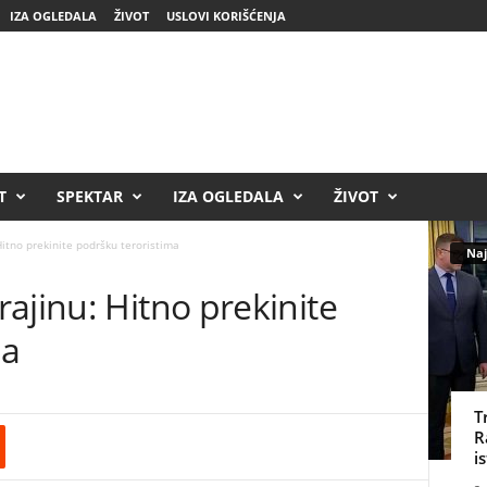
IZA OGLEDALA
ŽIVOT
USLOVI KORIŠĆENJA
T
SPEKTAR
IZA OGLEDALA
ŽIVOT
itno prekinite podršku teroristima
Naj
ajinu: Hitno prekinite
ma
T
R
i