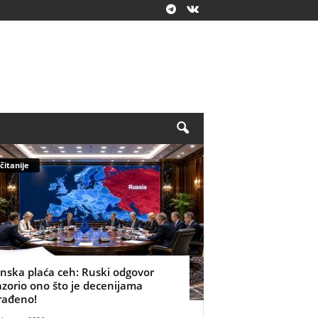
čitanije
inska plaća ceh: Ruski odgovor
azorio ono što je decenijama
rađeno!