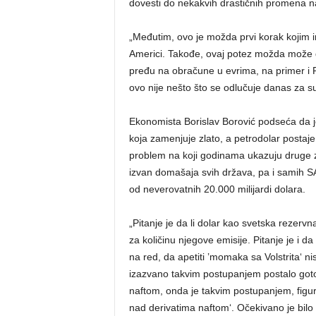
dovesti do nekakvih drastičnih promena na
„Međutim, ovo je možda prvi korak kojim i
Americi. Takođe, ovaj potez možda može 
pređu na obračune u evrima, na primer i Rus
ovo nije nešto što se odlučuje danas za s
Ekonomista Borislav Borović podseća da 
koja zamenjuje zlato, a petrodolar postaje 
problem na koji godinama ukazuju druge ze
izvan domašaja svih država, pa i samih 
od neverovatnih 20.000 milijardi dolara.
„Pitanje je da li dolar kao svetska rezerv
za količinu njegove emisije. Pitanje je i d
na red, da apetiti ’momaka sa Volstrita‘ n
izazvano takvim postupanjem postalo goto
naftom, onda je takvim postupanjem, figu
nad derivatima naftom‘. Očekivano je bilo 