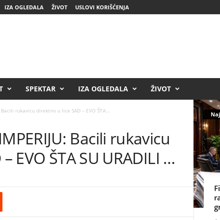
IZA OGLEDALA
ŽIVOT
USLOVI KORIŠĆENJA
T
SPEKTAR
IZA OGLEDALA
ŽIVOT
cili rukavicu direktno u lice SAD – EVO ŠTA...
Naj
PERIJU: Bacili rukavicu
AD – EVO ŠTA SU URADILI …
F
r
g