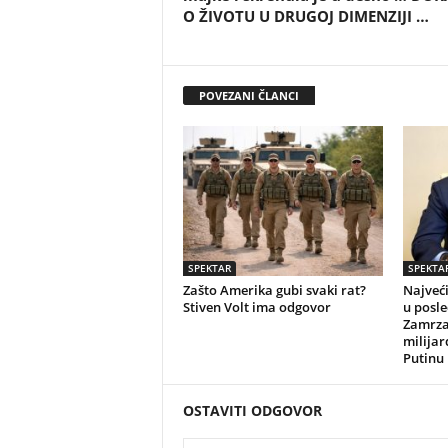
O ŽIVOTU U DRUGOJ DIMENZIJI …
POVEZANI ČLANCI
SPEKTAR
SPEKTA
Zašto Amerika gubi svaki rat?
Najveći
Stiven Volt ima odgovor
u posle
Zamrza
milija
Putinu
OSTAVITI ODGOVOR