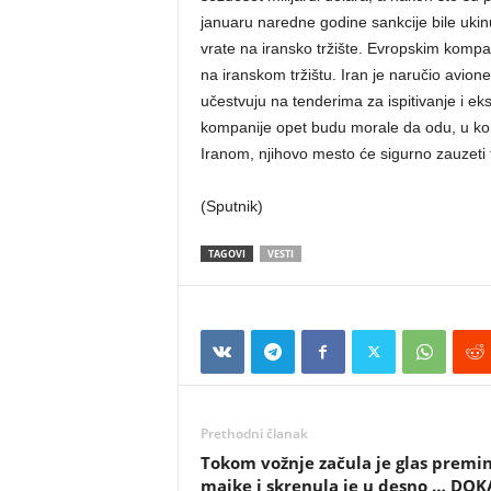
januaru naredne godine sankcije bile ukinu
vrate na iransko tržište. Evropskim komp
na iranskom tržištu. Iran je naručio avio
učestvuju na tenderima za ispitivanje i ek
kompanije opet budu morale da odu, u ko
Iranom, njihovo mesto će sigurno zauzeti f
(Sputnik)
TAGOVI
VESTI
Prethodni članak
Tokom vožnje začula je glas premi
majke i skrenula je u desno … DOK