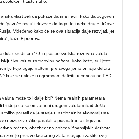
 svetskom tržištu nafte.
ranska vlast želi da pokaže da ima način kako da odgovori
da ’povuče nogu‘ i dovede do toga da i neke druge države
ija. Videćemo kako će se ova situacija dalje razvijati, jer
utra“, kaže Fjodorova.
je dolar sredinom ’70-ih postao svetska rezervna valuta
isključiva valuta za trgovinu naftom. Kako kaže, tu i jeste
mlje koje trguju naftom, pre svega jer je emisija dolara
SAD koje se nalaze u ogromnom deficitu u odnosu na FED,
na valuta može to i dalje biti? Nema realnih parametara
a li bi ideja da se on zameni drugom valutom ikad došla
isu toliko porasli da je stanje u nacionalnim ekonomijama
vo neizdrživo. Ako paralelno posmatramo i trgovinu
rativno rečeno, obezbeđena pobeda ’finansijskih derivata
da zemlje proizvođači crnog zlata reaguju i zaštite svoj