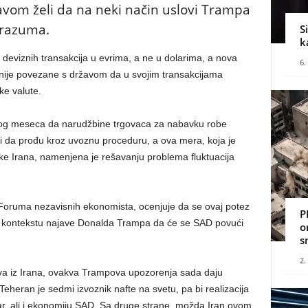
vom želi da na neki način uslovi Trampa
orazuma.
S
k
e deviznih transakcija u evrima, a ne u dolarima, a nova
6.
mpanije povezane s državom da u svojim transakcijama
ke valute.
šlog meseca da narudžbine trgovaca za nabavku robe
ći da prođu kroz uvoznu proceduru, a ova mera, koja je
ke Irana, namenjena je rešavanju problema fluktuacija
 Foruma nezavisnih ekonomista, ocenjuje da se ovaj potez
P
 kontekstu najave Donalda Trampa da će se SAD povući
o
s
2.
java iz Irana, ovakva Trampova upozorenja sada daju
heran je sedmi izvoznik nafte na svetu, pa bi realizacija
lar, ali i ekonomiju SAD. Sa druge strane, možda Iran ovom