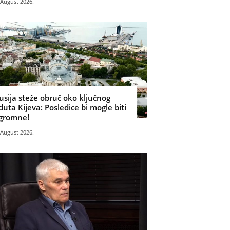
 August 2026.
usija steže obruč oko ključnog
duta Kijeva: Posledice bi mogle biti
gromne!
 August 2026.