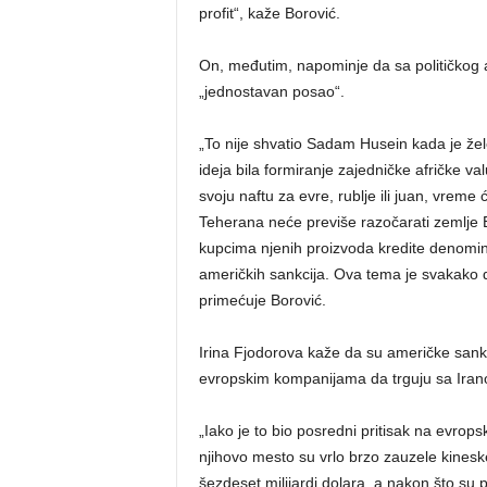
profit“, kaže Borović.
On, međutim, napominje da sa političkog a
„jednostavan posao“.
„To nije shvatio Sadam Husein kada je žele
ideja bila formiranje zajedničke afričke val
svoju naftu za evre, rublje ili juan, vreme
Teherana neće previše razočarati zemlje 
kupcima njenih proizvoda kredite denomin
američkih sankcija. Ova tema je svakako de
primećuje Borović.
Irina Fjodorova kaže da su američke sankci
evropskim kompanijama da trguju sa Iranom
„Iako je to bio posredni pritisak na evrop
njihovo mesto su vrlo brzo zauzele kinesk
šezdeset milijardi dolara, a nakon što su