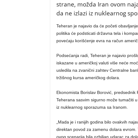
strane, možda Iran ovom naja
da ne izlazi iz nuklearnog sp
Teheran je najavio da će početi obavljanj
politika će podsticati državna tela i ko
povećaju korišćenje evra na račun američ
Podsećanja radi, Teheran je najavio pro
iskazane u američkoj valuti više neće mo
usledila na zvanični zahtev Centralne ban
tržišnog kursa američkog dolara.
Ekonomista Borislav Borović, predsednik
Teherana sasvim sigurno može tumačiti u
iz nuklearnog sporazuma sa Iranom.
„Mada je i ranijih godina bilo ovakvih na
direktan povod za zamenu dolara evrom. Te
ovog scenarija bila ozbiljan udarac za do