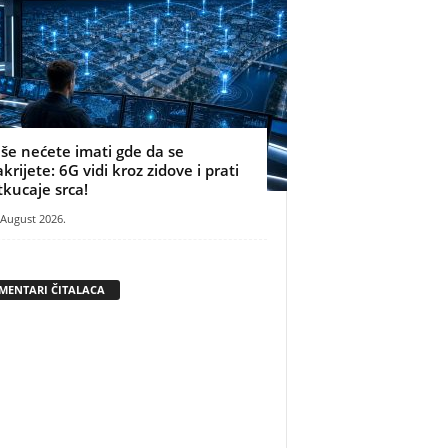
iše nećete imati gde da se
akrijete: 6G vidi kroz zidove i prati
tkucaje srca!
 August 2026.
MENTARI ČITALACA