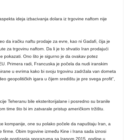
spekta ideja izbacivanja dolara iz trgovine naftom nije
o da iračku naftu prodaje za evre, kao ni Gadafi, čija je
ute za trgovinu naftom. Da li je to shvatio Iran prodajući
 će pokazati. Ono što je sigurno je da ovakav potez
EU. Primera radi, Francuska je počela da nudi iranskim
irane u evrima kako bi svoju trgovinu zadržala van dometa
o geopolitičkih igara u čijem središtu je pre svega profit“,
je Teheranu bile eksteritorijalane i posredno su branile
 time što bi im zatvarale pristup američkom tržištu.
ske kompanije, one su polako počele da napuštaju Iran, a
e firme. Obim trgovine između Kine i Irana sada iznosi
 posle postizanja sporazuma sa Iranom 2015. godine u