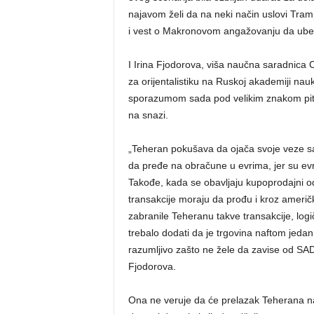
najavom želi da na neki način uslovi Tram
i vest o Makronovom angažovanju da ubedi
I Irina Fjodorova, viša naučna saradnica Cen
za orijentalistiku na Ruskoj akademiji nau
sporazumom sada pod velikim znakom pitan
na snazi.
„Teheran pokušava da ojača svoje veze s
da pređe na obračune u evrima, jer su evr
Takođe, kada se obavljaju kupoprodajni o
transakcije moraju da prođu i kroz američke
zabranile Teheranu takve transakcije, logič
trebalo dodati da je trgovina naftom jedan
razumljivo zašto ne žele da zavise od SAD
Fjodorova.
Ona ne veruje da će prelazak Teherana n