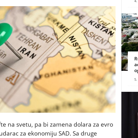
4.
R
a
o
5.
fte na svetu, pa bi zamena dolara za evro
n udarac za ekonomiju SAD. Sa druge