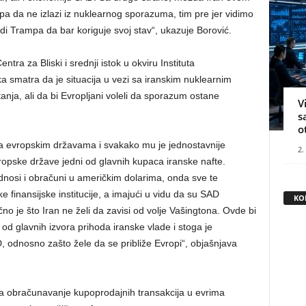
pa da ne izlazi iz nuklearnog sporazuma, tim pre jer vidimo
 Trampa da bar koriguje svoj stav“, ukazuje Borović.
tra za Bliski i srednji istok u okviru Instituta
ka smatra da je situacija u vezi sa iranskim nuklearnim
ja, ali da bi Evropljani voleli da sporazum ostane
V
s
o
a evropskim državama i svakako mu je jednostavnije
2.
opske države jedni od glavnih kupaca iranske nafte.
dnosi i obračuni u američkim dolarima, onda sve te
 finansijske institucije, a imajući u vidu da su SAD
KO
no je što Iran ne želi da zavisi od volje Vašingtona. Ovde bi
 od glavnih izvora prihoda iranske vlade i stoga je
, odnosno zašto žele da se približe Evropi“, objašnjava
a obračunavanje kupoprodajnih transakcija u evrima