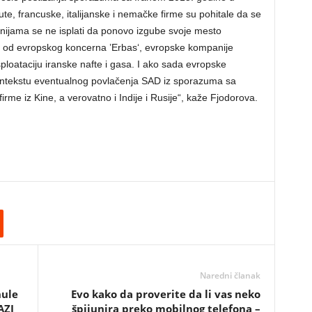
te, francuske, italijanske i nemačke firme su pohitale da se
anijama se ne isplati da ponovo izgube svoje mesto
ne od evropskog koncerna ’Erbas‘, evropske kompanije
sploataciju iranske nafte i gasa. I ako sada evropske
ntekstu eventualnog povlačenja SAD iz sporazuma sa
irme iz Kine, a verovatno i Indije i Rusije“, kaže Fjodorova.
Naredni članak
nule
Evo kako da proverite da li vas neko
AZI
špijunira preko mobilnog telefona –