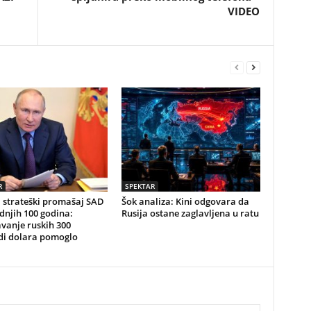
VIDEO
R
SPEKTAR
 strateški promašaj SAD
Šok analiza: Kini odgovara da
dnjih 100 godina:
Rusija ostane zaglavljena u ratu
vanje ruskih 300
rdi dolara pomoglo