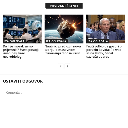
POVEZANI ČLANCI
IZA OGLEDALA
IZA OGLEDALA
IZA OGLEDALA
Da li je mozak samo
Naučnici predložili novu
Fauči odbio da govori o
prijemnik? Svest postoji
teoriju o masovnom
poreklu kovida: Pozvao
izvan nas, kaže
izumiranju dinosaurusa
se na Ustav, Senat
neurobiolog
uzvraća udarac
OSTAVITI ODGOVOR