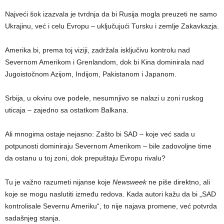
Najveći šok izazvala je tvrdnja da bi Rusija mogla preuzeti ne samo
Ukrajinu, već i celu Evropu – uključujući Tursku i zemlje Zakavkazja.
Amerika bi, prema toj viziji, zadržala isključivu kontrolu nad
Severnom Amerikom i Grenlandom, dok bi Kina dominirala nad
Jugoistočnom Azijom, Indijom, Pakistanom i Japanom.
Srbija, u okviru ove podele, nesumnjivo se nalazi u zoni ruskog
uticaja – zajedno sa ostatkom Balkana.
Ali mnogima ostaje nejasno: Zašto bi SAD – koje već sada u
potpunosti dominiraju Severnom Amerikom – bile zadovoljne time
da ostanu u toj zoni, dok prepuštaju Evropu rivalu?
Tu je važno razumeti nijanse koje
Newsweek
ne piše direktno, ali
koje se mogu naslutiti između redova. Kada autori kažu da bi „SAD
kontrolisale Severnu Ameriku“, to nije najava promene, već potvrda
sadašnjeg stanja.