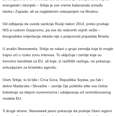
energetski i istorijski – Srbija je sve vreme balansirala između
Istoka i Zapada, ali sa naglašenim oslanjanjem na Moskvu.
Od odbijanja da uvede sankcije Rusiji nakon 2014, preko prodaje
NIS-a ruskom Gazpromu, pa sve do redovnih vojnih vežbi –
beogradska orijentacija nikada nije u potpunosti pripadala Briselu.
U analizi
Newsweeka
, Srbija se nalazi u grupi zemalja koje bi mogle
trajno ući u rusku zonu interesa. To uključuje i zemlje koje su
trenutno kandidati za EU, ali koje, iz različitih razloga, ne pokazuju
entuzijazam za briselsku agendu.
Osim Srbije, tu bi bile i Crna Gora, Republika Srpska, pa čak i
delovi Mađarske i Slovačke – zemlje čije političke elite sve češće
koketiraju sa idejom suverenizma i udaljavanja od centralizovanog
modela EU.
S druge strane,
Newsweek
jasno pokazuje da postoje čitavi regioni