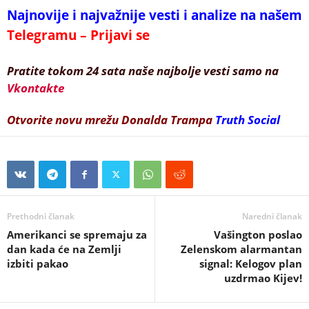
Najnovije i najvažnije vesti i analize na našem
Telegramu – Prijavi se
Pratite tokom 24 sata naše najbolje vesti samo na
Vkontakte
Otvorite novu mrežu Donalda Trampa
Truth Social
Prethodni članak
Naredni članak
Amerikanci se spremaju za
Vašington poslao
dan kada će na Zemlji
Zelenskom alarmantan
izbiti pakao
signal: Kelogov plan
uzdrmao Kijev!