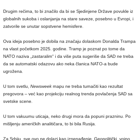
Drugim rečima, to bi značilo da bi se Sjedinjene Države povukle iz
globalnih sukoba i oslanjanja na stare saveze, posebno u Evropi, i
zatvorile se unutar sopstvene hemisfere.
Ova ideja posebno je dobila na značaju dolaskom Donalda Trampa
na vlast početkom 2025. godine. Tramp je poznat po tome da
NATO naziva „zastaralim“ i da više puta sugeriše da SAD ne treba
da se automatski odazovu ako neka članica NATO-a bude
ugrožena.
U tom svetlu,
Newsweek
mapu ne treba tumačiti kao rezultat
pregovora – već kao projekciju realnog trenda povlačenja SAD sa
svetske scene.
U tom vakuumu uticaja, neko drugi mora da popuni prazninu. Po
mišljenju američkih analitičara, to bi bila Rusija.
Za Srbiju, sve ovo ne dolazi kao iznenađenje. Geopolitički, vojno,