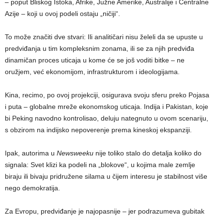
– poput Bliskog Istoka, Afrike, Južne Amerike, Australije i Centralne
Azije – koji u ovoj podeli ostaju „ničiji“.
To može značiti dve stvari: Ili analitičari nisu želeli da se upuste u
predviđanja u tim kompleksnim zonama, ili se za njih predviđa
dinamičan proces uticaja u kome će se još voditi bitke – ne
oružjem, već ekonomijom, infrastrukturom i ideologijama.
Kina, recimo, po ovoj projekciji, osigurava svoju sferu preko Pojasa
i puta – globalne mreže ekonomskog uticaja. Indija i Pakistan, koje
bi Peking navodno kontrolisao, deluju nategnuto u ovom scenariju,
s obzirom na indijsko nepoverenje prema kineskoj ekspanziji.
Ipak, autorima u
Newsweeku
nije toliko stalo do detalja koliko do
signala: Svet klizi ka podeli na „blokove“, u kojima male zemlje
biraju ili bivaju pridružene silama u čijem interesu je stabilnost više
nego demokratija.
Za Evropu, predviđanje je najopasnije – jer podrazumeva gubitak