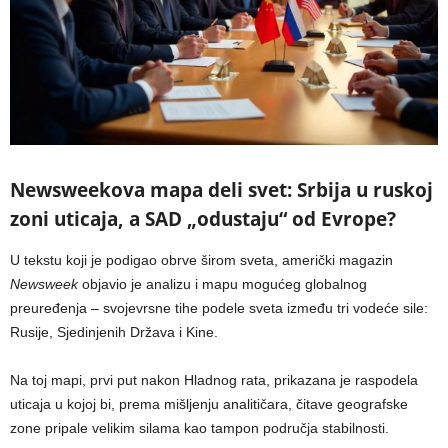
Newsweekova mapa deli svet: Srbija u ruskoj
zoni uticaja, a SAD „odustaju“ od Evrope?
U tekstu koji je podigao obrve širom sveta, američki magazin
Newsweek
objavio je analizu i mapu mogućeg globalnog
preuređenja – svojevrsne tihe podele sveta između tri vodeće sile:
Rusije, Sjedinjenih Država i Kine.
Na toj mapi, prvi put nakon Hladnog rata, prikazana je raspodela
uticaja u kojoj bi, prema mišljenju analitičara, čitave geografske
zone pripale velikim silama kao tampon područja stabilnosti.