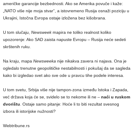
američke garancije bezbednosti. Ako se Amerika povuče i kaže:
„NATO više nije moja stvar“, a istovremeno Rusija osnaži poziciju u
Ukrajini, Istočna Evropa ostaje izložena bez kišobrana.
U tom slučaju,
Newsweek
mapira ne toliko realnost koliko
upozorenje: Ako SAD zaista napuste Evropu – Rusija neće sedeti
skrštenih ruku.
Na kraju, mapa
Newsweeka
nije nikakva zavera ni najava. Ona je
ogledalo trenutne geopolitičke nestabilnosti i pokušaj da se sagleda
kako bi izgledao svet ako sve ode u pravcu tihe podele interesa.
U tom svetu, Srbija više nije tampon-zona između Istoka i Zapada,
već država koja će se, svidelo se to nekome ili ne –
naći u ruskom
dvorištu
. Ostaje samo pitanje: Hoće li to biti rezultat svesnog
izbora ili istorijske nužnosti?
Webtribune.rs