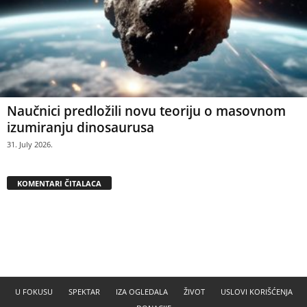
Naučnici predložili novu teoriju o masovnom
izumiranju dinosaurusa
31. July 2026.
KOMENTARI ČITALACA
U FOKUSU
SPEKTAR
IZA OGLEDALA
ŽIVOT
USLOVI KORIŠĆENJA