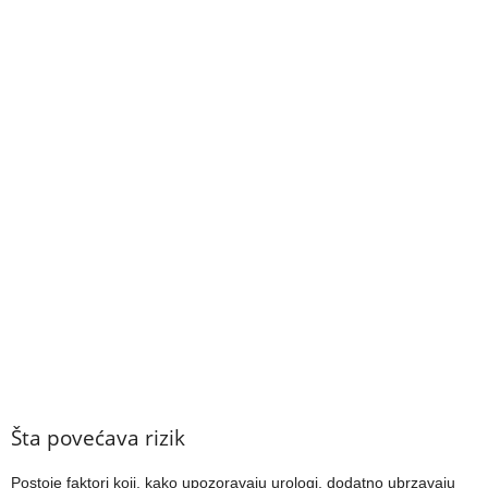
Šta povećava rizik
Postoje faktori koji, kako upozoravaju urologi, dodatno ubrzavaju