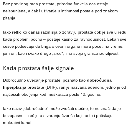
Bez pravilnog rada prostate, prirodna funkcija oca ostaje
neispunjena, a čak i uživanje u intimnosti postaje pod znakom
pitanja.
Iako retko ko danas razmišlja o zdravlju prostate dok je sve u redu,
kada problemi počnu – postaje kasno za ravnodušnost. Lekari sve
češće podsećaju da briga o ovom organu mora početi na vreme,
jer i on, kao i svako drugo „srce“, ima svoje granice izdržljivosti.
Kada prostata šalje signale
Dobroćudno uvećanje prostate, poznato kao
dobroćudna
hiperplazija prostate
(DHP), ranije nazvana adenom, jedno je od
najčešćih oboljenja kod muškaraca posle 40. godine.
Iako naziv „dobroćudno“ može zvučati utešno, to ne znači da je
bezopasno – reč je o stvaranju čvorića koji rastu i pritiskaju
mokraćni kanal.