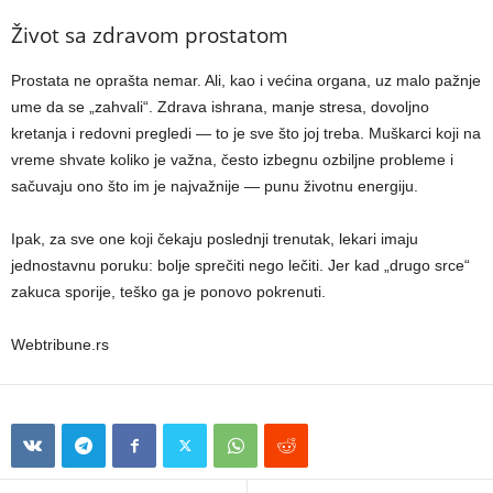
Život sa zdravom prostatom
Prostata ne oprašta nemar. Ali, kao i većina organa, uz malo pažnje
ume da se „zahvali“. Zdrava ishrana, manje stresa, dovoljno
kretanja i redovni pregledi — to je sve što joj treba. Muškarci koji na
vreme shvate koliko je važna, često izbegnu ozbiljne probleme i
sačuvaju ono što im je najvažnije — punu životnu energiju.
Ipak, za sve one koji čekaju poslednji trenutak, lekari imaju
jednostavnu poruku: bolje sprečiti nego lečiti. Jer kad „drugo srce“
zakuca sporije, teško ga je ponovo pokrenuti.
Webtribune.rs