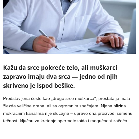
Kažu da srce pokreće telo, ali muškarci
zapravo imaju dva srca — jedno od njih
skriveno je ispod bešike.
Predstavljena često kao „drugo srce muškarca“, prostata je mala
žlezda veličine oraha, ali sa ogromnim značajem. Njena blizina
mokraćnim kanalima nije slučajna – upravo ona proizvodi semenu
tečnost, ključnu za kretanje spermatozoida i mogućnost začeća.