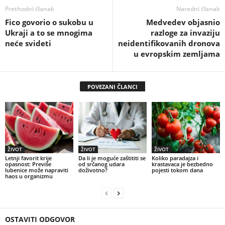
Prethodni članak
Naredni članak
Fico govorio o sukobu u
Medvedev objasnio
Ukraji a to se mnogima
razloge za invaziju
neće svideti
neidentifikovanih dronova
u evropskim zemljama
POVEZANI ČLANCI
ŽIVOT
ŽIVOT
ŽIVOT
Letnji favorit krije
Da li je moguće zaštititi se
Koliko paradajza i
opasnost: Previše
od srčanog udara
krastavaca je bezbedno
lubenice može napraviti
doživotno?
pojesti tokom dana
haos u organizmu
OSTAVITI ODGOVOR