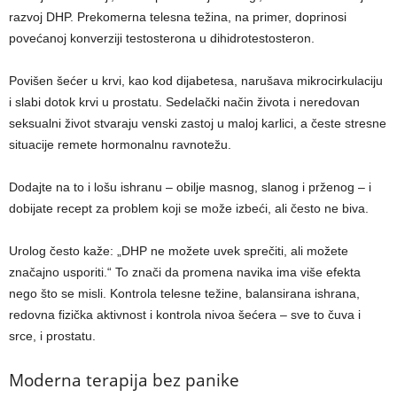
razvoj DHP. Prekomerna telesna težina, na primer, doprinosi
povećanoj konverziji testosterona u dihidrotestosteron.
Povišen šećer u krvi, kao kod dijabetesa, narušava mikrocirkulaciju
i slabi dotok krvi u prostatu. Sedelački način života i neredovan
seksualni život stvaraju venski zastoj u maloj karlici, a česte stresne
situacije remete hormonalnu ravnotežu.
Dodajte na to i lošu ishranu – obilje masnog, slanog i prženog – i
dobijate recept za problem koji se može izbeći, ali često ne biva.
Urolog često kaže: „DHP ne možete uvek sprečiti, ali možete
značajno usporiti.“ To znači da promena navika ima više efekta
nego što se misli. Kontrola telesne težine, balansirana ishrana,
redovna fizička aktivnost i kontrola nivoa šećera – sve to čuva i
srce, i prostatu.
Moderna terapija bez panike