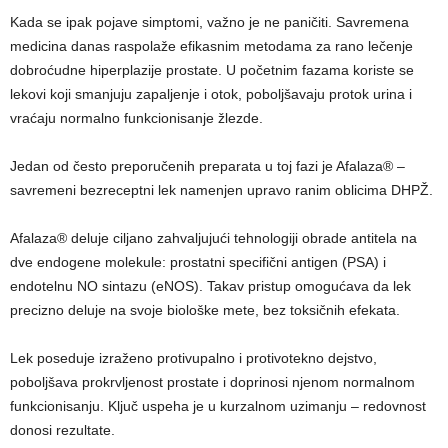
Kada se ipak pojave simptomi, važno je ne paničiti. Savremena
medicina danas raspolaže efikasnim metodama za rano lečenje
dobroćudne hiperplazije prostate. U početnim fazama koriste se
lekovi koji smanjuju zapaljenje i otok, poboljšavaju protok urina i
vraćaju normalno funkcionisanje žlezde.
Jedan od često preporučenih preparata u toj fazi je Afalaza® –
savremeni bezreceptni lek namenjen upravo ranim oblicima DHPŽ.
Afalaza® deluje ciljano zahvaljujući tehnologiji obrade antitela na
dve endogene molekule: prostatni specifični antigen (PSA) i
endotelnu NO sintazu (eNOS). Takav pristup omogućava da lek
precizno deluje na svoje biološke mete, bez toksičnih efekata.
Lek poseduje izraženo protivupalno i protivotekno dejstvo,
poboljšava prokrvljenost prostate i doprinosi njenom normalnom
funkcionisanju. Ključ uspeha je u kurzalnom uzimanju – redovnost
donosi rezultate.