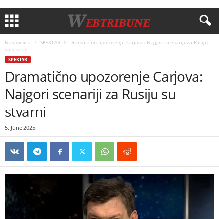
Naslovnica
SPEKTAR
Dramatično upozorenje Carjova: Najgori scenariji za Rusiju
su stvarni
SPEKTAR
Dramatično upozorenje Carjova:
Najgori scenariji za Rusiju su
stvarni
5. June 2025.