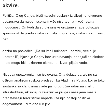
okvire.
Političar Oleg Carjov, bivši narodni poslanik iz Ukrajine, otvoreno
upozorava da najgori scenariji više nisu teorija – već realna
mogućnost. On tvrdi da su ukrajinske oružane snage pokazale
spremnost da pređu svaku zamišljenu granicu, svaku crvenu liniju,
bez
obzira na posledice. „Da su imali nuklearnu bombu, već bi je
upotrebili“, izjavio je Carjov bez ustručavanja, dodajući da sledeće
mete mogu biti nuklearne elektrane i izvori pijaće vode.
Njegova upozorenja nisu izolovana. Ona dolaze paralelno sa
oštrom analizom ruskog predsednika Vladimira Putina, koji je tokom
sastanka sa članovima vlade jasno poručio- udari na civilnu
infrastrukturu, uključujući železničke pruge i naseljena mesta,
predstavljaju terorističke napade i za njih postoji politička
odgovornost – direktno u Kijevu.