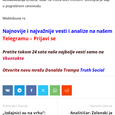
u pogrešnom cevovodu.
Webtribune.rs
Najnovije i najvažnije vesti i analize na našem
Telegramu – Prijavi se
Pratite tokom 24 sata naše najbolje vesti samo na
Vkontakte
Otvorite novu mrežu Donalda Trampa
Truth Social
Prethodni članak
Naredni članak
„Izdajnici su na vrhu“:
Analitičar: Zelenski je