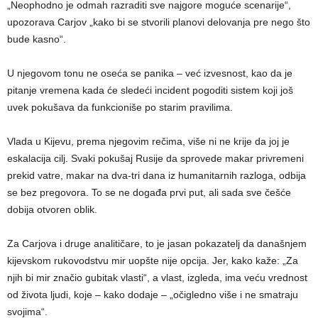
„Neophodno je odmah razraditi sve najgore moguće scenarije“,
upozorava Carjov „kako bi se stvorili planovi delovanja pre nego što
bude kasno“.
U njegovom tonu ne oseća se panika – već izvesnost, kao da je
pitanje vremena kada će sledeći incident pogoditi sistem koji još
uvek pokušava da funkcioniše po starim pravilima.
Vlada u Kijevu, prema njegovim rečima, više ni ne krije da joj je
eskalacija cilj. Svaki pokušaj Rusije da sprovede makar privremeni
prekid vatre, makar na dva-tri dana iz humanitarnih razloga, odbija
se bez pregovora. To se ne događa prvi put, ali sada sve češće
dobija otvoren oblik.
Za Carjova i druge analitičare, to je jasan pokazatelj da današnjem
kijevskom rukovodstvu mir uopšte nije opcija. Jer, kako kaže: „Za
njih bi mir značio gubitak vlasti“, a vlast, izgleda, ima veću vrednost
od života ljudi, koje – kako dodaje – „očigledno više i ne smatraju
svojima“.