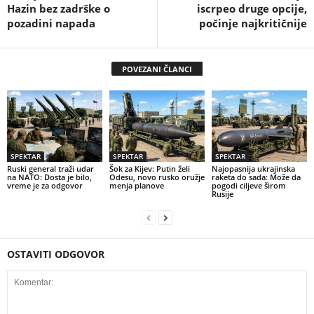
Hazin bez zadrške o
iscrpeo druge opcije,
pozadini napada
počinje najkritičnije
POVEZANI ČLANCI
SPEKTAR
SPEKTAR
SPEKTAR
Ruski general traži udar
Šok za Kijev: Putin želi
Najopasnija ukrajinska
na NATO: Dosta je bilo,
Odesu, novo rusko oružje
raketa do sada: Može da
vreme je za odgovor
menja planove
pogodi ciljeve širom
Rusije
OSTAVITI ODGOVOR