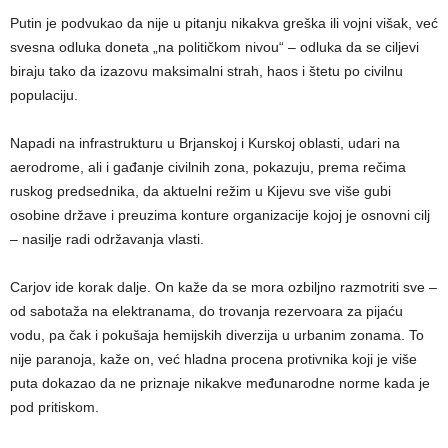
Putin je podvukao da nije u pitanju nikakva greška ili vojni višak, već
svesna odluka doneta „na političkom nivou“ – odluka da se ciljevi
biraju tako da izazovu maksimalni strah, haos i štetu po civilnu
populaciju.
Napadi na infrastrukturu u Brjanskoj i Kurskoj oblasti, udari na
aerodrome, ali i gađanje civilnih zona, pokazuju, prema rečima
ruskog predsednika, da aktuelni režim u Kijevu sve više gubi
osobine države i preuzima konture organizacije kojoj je osnovni cilj
– nasilje radi održavanja vlasti.
Carjov ide korak dalje. On kaže da se mora ozbiljno razmotriti sve –
od sabotaža na elektranama, do trovanja rezervoara za pijaću
vodu, pa čak i pokušaja hemijskih diverzija u urbanim zonama. To
nije paranoja, kaže on, već hladna procena protivnika koji je više
puta dokazao da ne priznaje nikakve međunarodne norme kada je
pod pritiskom.