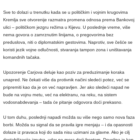
Sve to dolazi u trenutku kada se u političkim i vojnim krugovima
Kremlja sve otvorenije razmatra promena odnosa prema Bankovoj
ulici – političkom jezgru režima u Kijevu. U poslednje vreme, više
nema govora o zamrznutim linijama, o pregovorima bez
preduslova, niti o diplomatskim gestovima. Naprotiv, sve češće se
koristi jezik vojne odlučnosti, stvaranja tampon zona i uništavanja
komandnih tačaka.
Upozorenje Carjova deluje kao poziv za preduzimanje koraka
unapred. Ne čekati više da protivnik načini sledeći potez, već se
pripremiti kao da je on već napravljen. Jer ako sledeći napad ne
bude na vojnu metu, već na elektranu, na reku, na sistem
vodosnabdevanja – tada će pitanje odgovora doći prekasno.
U tom duhu, poslednji napadi možda su više nego samo nova faza
borbi. Možda su signal da se pravila igre menjaju – i da opasnosti
dolaze iz pravaca koji do sada nisu uzimani za glavne. Ako je cilj
destabilizacija iznutra, udar ne mora doći frontom. Dovoljna je kap