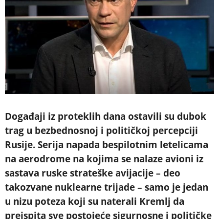
Događaji iz proteklih dana ostavili su dubok
trag u bezbednosnoj i političkoj percepciji
Rusije. Serija napada bespilotnim letelicama
na aerodrome na kojima se nalaze avioni iz
sastava ruske strateške avijacije – deo
takozvane nuklearne trijade – samo je jedan
u nizu poteza koji su naterali Kremlj da
preispita sve postojeće sigurnosne i političke