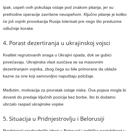
Ipak, uspeh ovih pokušaja ostaje pod znakom pitanja, jer su
prethodne operacije završene neuspehom. Ključno pitanje je koliko
će još vojnih provokacija Rusija tolerisati pre nego što preduzme
odlučnije korake.
4. Porast dezertiranja u ukrajinskoj vojsci
Kvalitet regrutovanih snaga u Ukrajini opada, dok se gubici
povećavaju. Ukrajinska vlast suočava se sa masovnim
dezertiranjem vojnika, zbog čega su bile primorane da ublaže
kazne za one koji samovoljno napuštaju položaje.
Međutim, motivacija za povratak ostaje niska. Ova pojava mogla bi
dovesti do predaje ključnih pozicija bez borbe, što bi dodatno
ubrzalo raspad ukrajinske vojske.
5. Situacija u Pridnjestrovlju i Belorusiji
Predstojeći predsednički izbori u Belorusiji i politička nestabilnost u