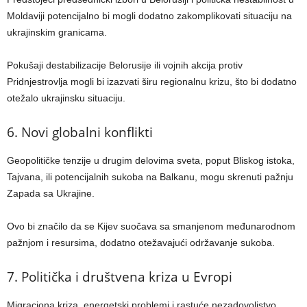
Moldaviji potencijalno bi mogli dodatno zakomplikovati situaciju na
ukrajinskim granicama.
Pokušaji destabilizacije Belorusije ili vojnih akcija protiv
Pridnjestrovlja mogli bi izazvati širu regionalnu krizu, što bi dodatno
otežalo ukrajinsku situaciju.
6. Novi globalni konflikti
Geopolitičke tenzije u drugim delovima sveta, poput Bliskog istoka,
Tajvana, ili potencijalnih sukoba na Balkanu, mogu skrenuti pažnju
Zapada sa Ukrajine.
Ovo bi značilo da se Kijev suočava sa smanjenom međunarodnom
pažnjom i resursima, dodatno otežavajući održavanje sukoba.
7. Politička i društvena kriza u Evropi
Migraciona kriza, energetski problemi i rastuće nezadovoljstvo