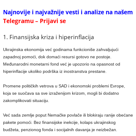
Najnovije i najvažnije vesti i analize na našem
Telegramu – Prijavi se
1. Finansijska kriza i hiperinflacija
Ukrajinska ekonomija već godinama funkcioniše zahvaljujući
zapadnoj pomoći, dok domaći resursi gotovo ne postoje.
Međunarodni monetarni fond već je upozorio na opasnost od
hiperinflacije ukoliko podrška iz inostranstva prestane.
Promene političkih vetrova u SAD i ekonomski problemi Evrope,
koja se suočava sa sve izraženijom krizom, mogli bi dodatno
zakomplikovati situaciju.
Već sada zemlje poput Nemačke povlače ili blokiraju ranije obećane
pakete pomoći. Bez finansijske inekcije, kolaps ukrajinskog
budžeta, penzionog fonda i socijalnih davanja je neizbežan.