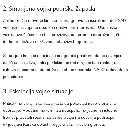
2. Smanjena vojna podrška Zapada
Zalihe oružja u evropskim zemljama gotovo su iscrpljene, dok SAD
već usmeravaju resurse ka sopstvenim interesima. Ukrajinska
vojska sve češće koristi improvizovanu opremu i naoružanje, što
dodatno otežava održavanje ofanzivnih operacija.
Situacija u kojoj bi ukrajinske snage bile prisiljene da se oslanjaju
na ličnu inicijativu, nalik gerilskim pokretima, postaje realna, ali
njihova sposobnost da održe sukob bez podrške NATO-a dovedena
je u pitanje.
3. Eskalacija vojne situacije
Pritisak na ukrajinske vlasti raste da pokušaju nove ofanzivne
operacije. Međutim, nakon niza neuspeha na južnom i istočnom
frontu, preostali resursi se usmeravaju na severna područja,
uključujući Kursku oblast i regije u blizini ruskih granica.