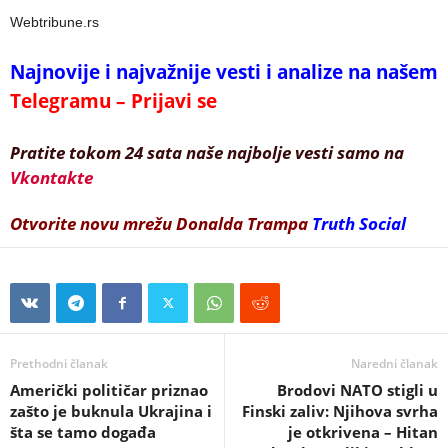
Webtribune.rs
Najnovije i najvažnije vesti i analize na našem
Telegramu – Prijavi se
Pratite tokom 24 sata naše najbolje vesti samo na
Vkontakte
Otvorite novu mrežu Donalda Trampa
Truth Social
Prethodni članak
Naredni članak
Američki političar priznao
Brodovi NATO stigli u
zašto je buknula Ukrajina i
Finski zaliv: Njihova svrha
šta se tamo događa
je otkrivena – Hitan