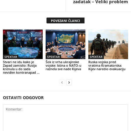
zadatak – Veliki problem
POVEZANI ČLANCI
SPEKTAR
SPEKTAR
SPEKTAR
Stvari ne idu kako je
Šok iz vrha ukrajinske
Ruska vojska pred
Zapad zamislio: Rusija
vojske: Istina o NATO-u
vratima Kramatorska:
krenula u do sada
raznela sve nade Kijeva
Kijev naredio evakuaciju
neviđen kontranapad …
OSTAVITI ODGOVOR