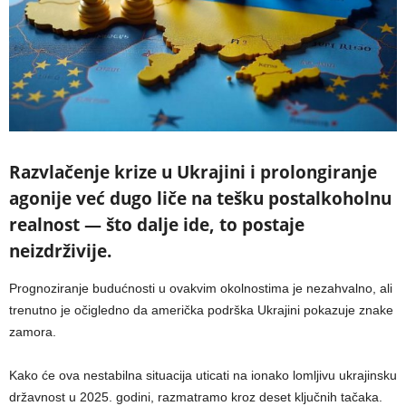
Razvlačenje krize u Ukrajini i prolongiranje
agonije već dugo liče na tešku postalkoholnu
realnost — što dalje ide, to postaje
neizdrživije.
Prognoziranje budućnosti u ovakvim okolnostima je nezahvalno, ali
trenutno je očigledno da američka podrška Ukrajini pokazuje znake
zamora.
Kako će ova nestabilna situacija uticati na ionako lomljivu ukrajinsku
državnost u 2025. godini, razmatramo kroz deset ključnih tačaka.