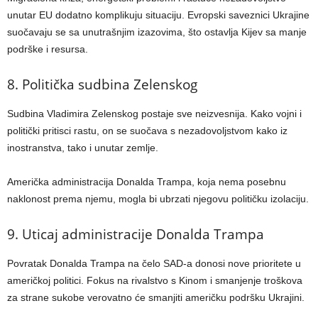
unutar EU dodatno komplikuju situaciju. Evropski saveznici Ukrajine
suočavaju se sa unutrašnjim izazovima, što ostavlja Kijev sa manje
podrške i resursa.
8. Politička sudbina Zelenskog
Sudbina Vladimira Zelenskog postaje sve neizvesnija. Kako vojni i
politički pritisci rastu, on se suočava s nezadovoljstvom kako iz
inostranstva, tako i unutar zemlje.
Američka administracija Donalda Trampa, koja nema posebnu
naklonost prema njemu, mogla bi ubrzati njegovu političku izolaciju.
9. Uticaj administracije Donalda Trampa
Povratak Donalda Trampa na čelo SAD-a donosi nove prioritete u
američkoj politici. Fokus na rivalstvo s Kinom i smanjenje troškova
za strane sukobe verovatno će smanjiti američku podršku Ukrajini.