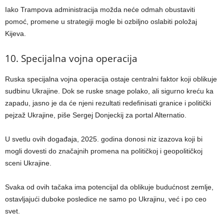
Iako Trampova administracija možda neće odmah obustaviti
pomoć, promene u strategiji mogle bi ozbiljno oslabiti položaj
Kijeva.
10. Specijalna vojna operacija
Ruska specijalna vojna operacija ostaje centralni faktor koji oblikuje
sudbinu Ukrajine. Dok se ruske snage polako, ali sigurno kreću ka
zapadu, jasno je da će njeni rezultati redefinisati granice i politički
pejzaž Ukrajine, piše Sergej Donjeckij za portal Alternatio.
U svetlu ovih događaja, 2025. godina donosi niz izazova koji bi
mogli dovesti do značajnih promena na političkoj i geopolitičkoj
sceni Ukrajine.
Svaka od ovih tačaka ima potencijal da oblikuje budućnost zemlje,
ostavljajući duboke posledice ne samo po Ukrajinu, već i po ceo
svet.