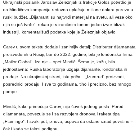
Ukrajinski poslanik Jaroslav Železnjak iz frakcije Golos potvrdio je
da Mindičeva kompanija redovno uplaćuje milione dolara poreza u
ruski budžet. „Dijamanti su najtvrđi materijal na svetu, ali veze oko
njih su još tvrđe“, rekao je s ironičnim tonom jedan izvor blizak
industriji, komentarišući podatke koje je Železnjak objavio.
Carev u svom tekstu dodaje i zanimljiv detalj: Distributer dijamanata
proizvedenih u Rusiji, bar do 2022. godine, bila je londonska firma
„Mailor Global“. Iza nje – opet Mindič. Šema je, kažu, bila
jednostavna: Ruska laboratorija uzgaja dijamante, londonska ih
prodaje. Na ukrajinskoj strani, ista priča – „Izumrud“ proizvodi,
posrednici prodaju. I sve to godinama, tiho i precizno, bez mnogo
pompe.
Mindič, kako primećuje Carev, nije čovek jednog posla. Pored
dijamanata, povezuje se i sa razvojem dronova i raketa tipa
„Flamingo“. I svaki put, iznova, uspeva da ostane iznad površine –
čak i kada se talasi podignu.