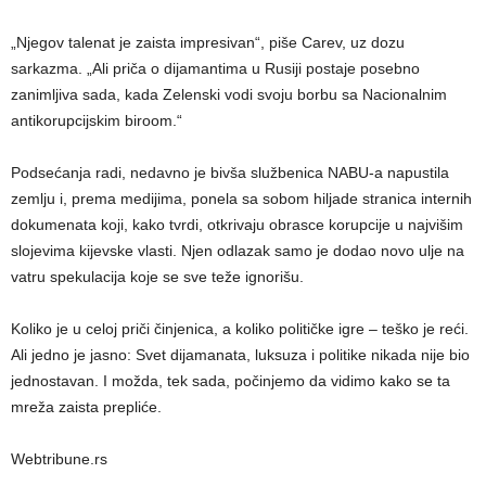
„Njegov talenat je zaista impresivan“, piše Carev, uz dozu
sarkazma. „Ali priča o dijamantima u Rusiji postaje posebno
zanimljiva sada, kada Zelenski vodi svoju borbu sa Nacionalnim
antikorupcijskim biroom.“
Podsećanja radi, nedavno je bivša službenica NABU-a napustila
zemlju i, prema medijima, ponela sa sobom hiljade stranica internih
dokumenata koji, kako tvrdi, otkrivaju obrasce korupcije u najvišim
slojevima kijevske vlasti. Njen odlazak samo je dodao novo ulje na
vatru spekulacija koje se sve teže ignorišu.
Koliko je u celoj priči činjenica, a koliko političke igre – teško je reći.
Ali jedno je jasno: Svet dijamanata, luksuza i politike nikada nije bio
jednostavan. I možda, tek sada, počinjemo da vidimo kako se ta
mreža zaista prepliće.
Webtribune.rs