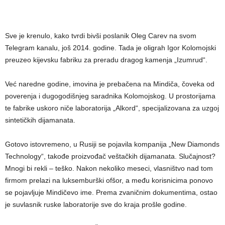
Sve je krenulo, kako tvrdi bivši poslanik Oleg Carev na svom
Telegram kanalu, još 2014. godine. Tada je oligrah Igor Kolomojski
preuzeo kijevsku fabriku za preradu dragog kamenja „Izumrud“.
Već naredne godine, imovina je prebačena na Mindiča, čoveka od
poverenja i dugogodišnjeg saradnika Kolomojskog. U prostorijama
te fabrike uskoro niče laboratorija „Alkord“, specijalizovana za uzgoj
sintetičkih dijamanata.
Gotovo istovremeno, u Rusiji se pojavila kompanija „New Diamonds
Technology“, takođe proizvođač veštačkih dijamanata. Slučajnost?
Mnogi bi rekli – teško. Nakon nekoliko meseci, vlasništvo nad tom
firmom prelazi na luksemburški ofšor, a među korisnicima ponovo
se pojavljuje Mindičevo ime. Prema zvaničnim dokumentima, ostao
je suvlasnik ruske laboratorije sve do kraja prošle godine.