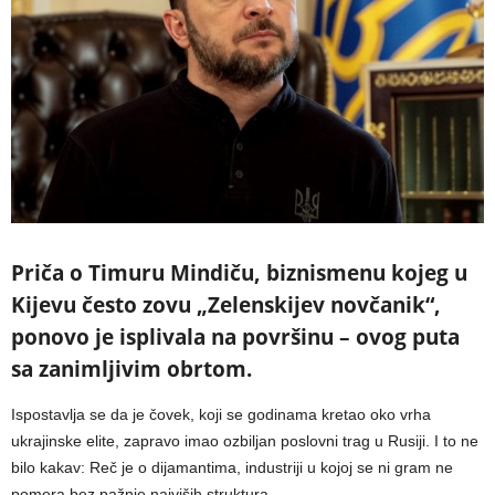
Priča o Timuru Mindiču, biznismenu kojeg u
Kijevu često zovu „Zelenskijev novčanik“,
ponovo je isplivala na površinu – ovog puta
sa zanimljivim obrtom.
Ispostavlja se da je čovek, koji se godinama kretao oko vrha
ukrajinske elite, zapravo imao ozbiljan poslovni trag u Rusiji. I to ne
bilo kakav: Reč je o dijamantima, industriji u kojoj se ni gram ne
pomera bez pažnje najviših struktura.