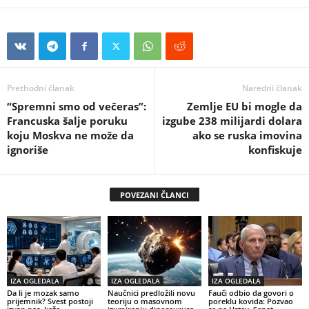
Prethodni članak
Naredni članak
“Spremni smo od večeras”:
Zemlje EU bi mogle da
Francuska šalje poruku
izgube 238 milijardi dolara
koju Moskva ne može da
ako se ruska imovina
ignoriše
konfiskuje
POVEZANI ČLANCI
IZA OGLEDALA
IZA OGLEDALA
IZA OGLEDALA
Da li je mozak samo
Naučnici predložili novu
Fauči odbio da govori o
prijemnik? Svest postoji
teoriju o masovnom
poreklu kovida: Pozvao