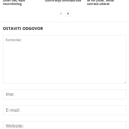
izvan nas, kaže
izumiranju dinosaurusa
se na Ustav, Senat
neurobiolog
uzvraća udarac
OSTAVITI ODGOVOR