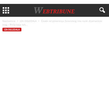
Naslovnica
IZA OGLEDALA
Čovek od poverenja Zelenskog ima ruski dijamantski
trag – Priča koja tek...
IZA OGLEDALA