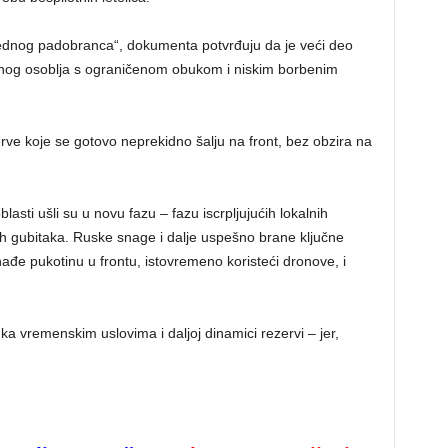
jednog padobranca“, dokumenta potvrđuju da je veći deo
isanog osoblja s ograničenom obukom i niskim borbenim
rve koje se gotovo neprekidno šalju na front, bez obzira na
asti ušli su u novu fazu – fazu iscrpljujućih lokalnih
skih gubitaka. Ruske snage i dalje uspešno brane ključne
ađe pukotinu u frontu, istovremeno koristeći dronove, i
a vremenskim uslovima i daljoj dinamici rezervi – jer,