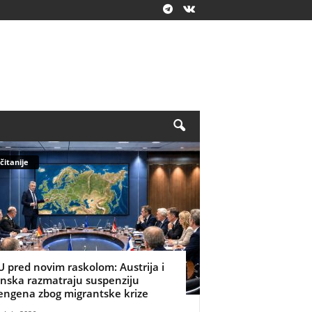
čitanije
U pred novim raskolom: Austrija i
inska razmatraju suspenziju
engena zbog migrantske krize