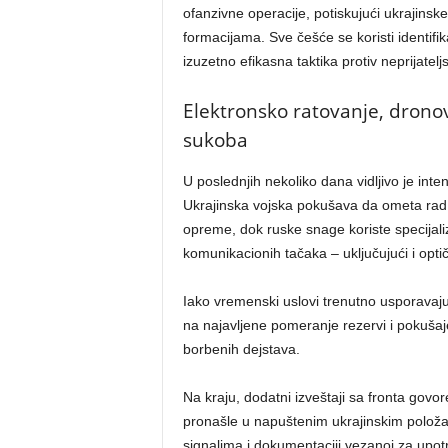
ofanzivne operacije, potiskujući ukrajins
formacijama. Sve češće se koristi identifi
izuzetno efikasna taktika protiv neprijatelj
Elektronsko ratovanje, dronov
sukoba
U poslednjih nekoliko dana vidljivo je int
Ukrajinska vojska pokušava da ometa rad
opreme, dok ruske snage koriste specijali
komunikacionih tačaka – uključujući i opti
Iako vremenski uslovi trenutno usporavaju
na najavljene pomeranje rezervi i pokuša
borbenih dejstava.
Na kraju, dodatni izveštaji sa fronta gov
pronašle u napuštenim ukrajinskim položa
signalima i dokumentaciji vezanoj za upotr