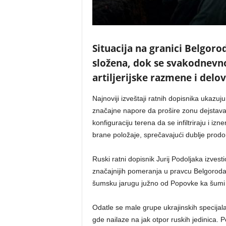
Situacija na granici Belgoro
složena, dok se svakodnevno 
artiljerijske razmene i delov
Najnoviji izveštaji ratnih dopisnika ukazuju
značajne napore da prošire zonu dejstava
konfiguraciju terena da se infiltriraju i 
brane položaje, sprečavajući dublje prodor
Ruski ratni dopisnik Jurij Podoljaka izvesti
značajnijih pomeranja u pravcu Belgoroda, a
šumsku jarugu južno od Popovke ka šum
Odatle se male grupe ukrajinskih specijala
gde nailaze na jak otpor ruskih jedinica. 