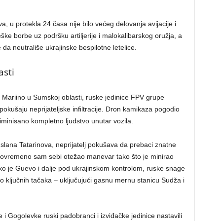
, u protekla 24 časa nije bilo većeg delovanja avijacije i
ške borbe uz podršku artiljerije i malokalibarskog oružja, a
 da neutrališe ukrajinske bespilotne letelice.
asti
Mariino u Sumskoj oblasti, ruske jedinice FPV grupe
u pokušaju neprijateljske infiltracije. Dron kamikaza pogodio
liminisano kompletno ljudstvo unutar vozila.
lana Tatarinova, neprijatelj pokušava da prebaci znatne
stovremeno sam sebi otežao manevar tako što je minirao
ko je Guevo i dalje pod ukrajinskom kontrolom, ruske snage
iko ključnih tačaka – uključujući gasnu mernu stanicu Sudža i
 i Gogolevke ruski padobranci i izviđačke jedinice nastavili