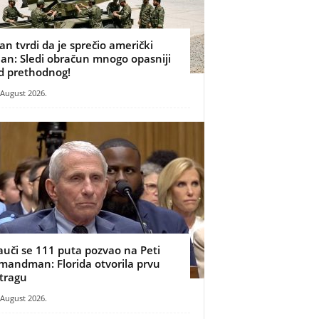
ran tvrdi da je sprečio američki
lan: Sledi obračun mnogo opasniji
d prethodnog!
 August 2026.
auči se 111 puta pozvao na Peti
mandman: Florida otvorila prvu
stragu
 August 2026.