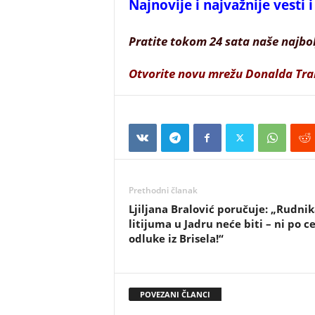
Najnovije i najvažnije vesti
Pratite tokom 24 sata naše najbo
Otvorite novu mrežu Donalda Tr
Prethodni članak
Ljiljana Bralović poručuje: „Rudnik
litijuma u Jadru neće biti – ni po c
odluke iz Brisela!“
POVEZANI ČLANCI