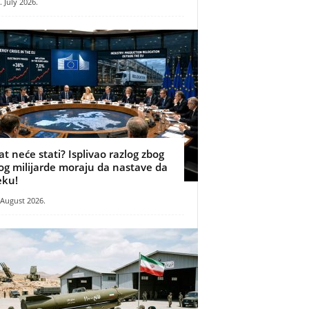
. July 2026.
at neće stati? Isplivao razlog zbog
og milijarde moraju da nastave da
eku!
 August 2026.