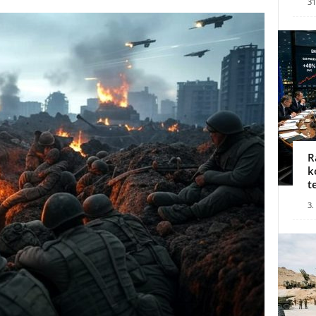
31
R
k
t
3.