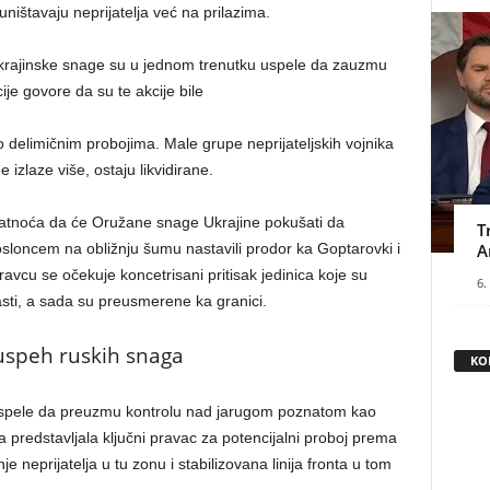
ti uništavaju neprijatelja već na prilazima.
krajinske snage su u jednom trenutku uspele da zauzmu
e govore da su te akcije bile
 delimičnim probojima. Male grupe neprijateljskih vojnika
 izlaze više, ostaju likvidirane.
ovatnoća da će Oružane snage Ukrajine pokušati da
T
osloncem na obližnju šumu nastavili prodor ka Goptarovki i
A
avcu se očekuje koncetrisani pritisak jedinica koje su
6.
sti, a sada su preusmerene ka granici.
 uspeh ruskih snaga
KO
uspele da preuzmu kontrolu nad jarugom poznatom kao
 predstavljala ključni pravac za potencijalni proboj prema
je neprijatelja u tu zonu i stabilizovana linija fronta u tom