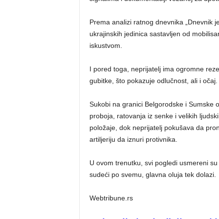
Prema analizi ratnog dnevnika „Dnevnik 
ukrajinskih jedinica sastavljen od mobil
iskustvom.
I pored toga, neprijatelj ima ogromne reze
gubitke, što pokazuje odlučnost, ali i očaj.
Sukobi na granici Belgorodske i Sumske obl
proboja, ratovanja iz senke i velikih ljud
položaje, dok neprijatelj pokušava da pron
artiljeriju da iznuri protivnika.
U ovom trenutku, svi pogledi usmereni su k
sudeći po svemu, glavna oluja tek dolazi.
Webtribune.rs