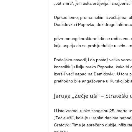
„put smrti“, jer ruska artiljerija i snajperis
Uprkos tome, prema nekim izveštajima, u
Demidovku i Popovku, dok druge informacij
privremenog karaktera i da se radi samo o
koje uspeju da se probiju dublje u selo – ne
Podoljaka navodi, i da postoji velika ver
konsoliduju liniju preko Popovke, kako bi 
izvršili veći napad na Demidovku. U tom pr
prethodno bile angažovane u Kurskoj obla
Jaruga „Zečje uši” – Strateški
U isto vreme, ruske snage su 25. marta 
„Zečje uši“, koja je u ranim danima napada
Grafovki. Time je sprečeno dublje infiltriran