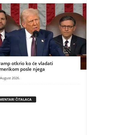
ramp otkrio ko će vladati
merikom posle njega
 August 2026.
MENTARI ČITALACA