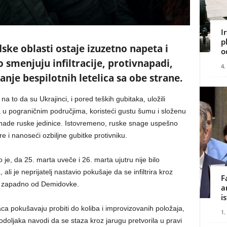
I
p
dske oblasti ostaje izuzetno napeta i
o
smenjuju infiltracije, protivnapadi,
4.
anje bespilotnih letelica sa obe strane.
 na to da su Ukrajinci, i pored teških gubitaka, uložili
 u pograničnim područjima, koristeći gustu šumu i složenu
iznenade ruske jedinice. Istovremeno, ruske snage uspešno
e i nanoseći ozbiljne gubitke protivniku.
o je, da 25. marta uveče i 26. marta ujutru nije bilo
li je neprijatelj nastavio pokušaje da se infiltrira kroz
F
i zapadno od Demidovke.
a
i
ca pokušavaju probiti do koliba i improvizovanih položaja,
1.
Podoljaka navodi da se staza kroz jarugu pretvorila u pravi