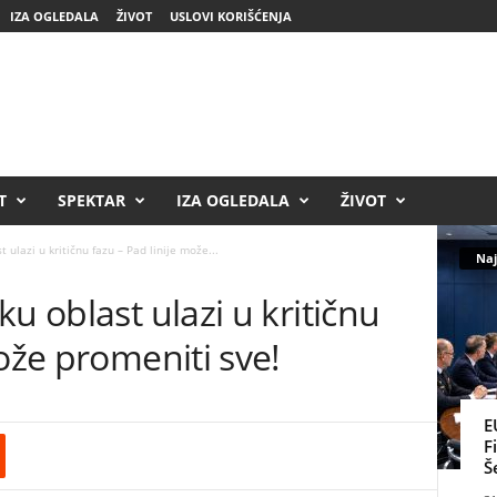
IZA OGLEDALA
ŽIVOT
USLOVI KORIŠĆENJA
T
SPEKTAR
IZA OGLEDALA
ŽIVOT
 ulazi u kritičnu fazu – Pad linije može...
Naj
u oblast ulazi u kritičnu
može promeniti sve!
E
F
Š