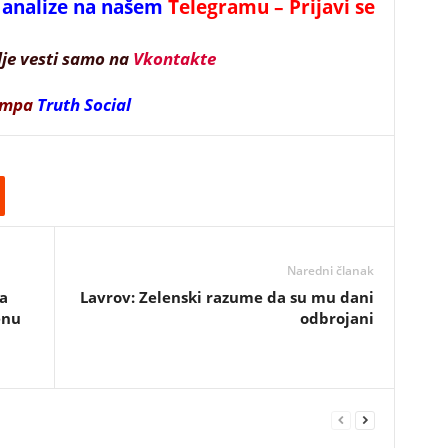
 i analize na našem
Telegramu – Prijavi se
lje vesti samo na
Vkontakte
ampa
Truth Social
Naredni članak
a
Lavrov: Zelenski razume da su mu dani
enu
odbrojani