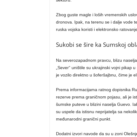
sektoru.
Zbog guste magle i loših vremenskih uslova
dronova. Ipak, na terenu se i dalje vode te
ruska vojska koristi i elektronsko ratovanje
Sukobi se šire ka Sumskoj obl
Na severozapadnom pravcu, blizu naselja 
„Sever“ uništile su ukrajinski vojni pikap 
je vozilo direktno u šoferšajbnu, čime je e
Prema informacijama ratnog dopisnika Rus
rezerve prema graničnom pojasu, ali je i
šumske puteve u blizini naselja Guevo. Ia
su uspele da istisnu neprijatelja sa nekol
međunarodni granični punkt.
Dodatni izvori navode da su u zoni Olešnje