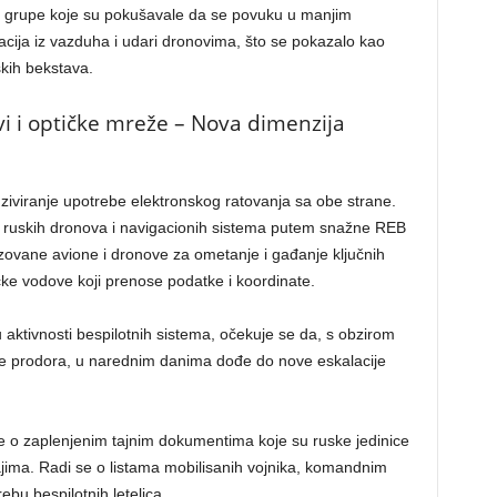
ke grupe koje su pokušavale da se povuku u manjim
kacija iz vazduha i udari dronovima, što se pokazalo kao
skih bekstava.
i i optičke mreže – Nova dimenzija
enziviranje upotrebe elektronskog ratovanja sa obe strane.
 ruskih dronova i navigacionih sistema putem snažne REB
zovane avione i dronove za ometanje i gađanje ključnih
čke vodove koji prenose podatke i koordinate.
 aktivnosti bespilotnih sistema, očekuje se da, s obzirom
je prodora, u narednim danima dođe do nove eskalacije
ore o zaplenjenim tajnim dokumentima koje su ruske jedinice
jima. Radi se o listama mobilisanih vojnika, komandnim
ebu bespilotnih letelica.