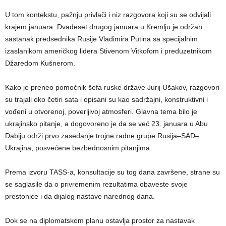
U tom kontekstu, pažnju privlači i niz razgovora koji su se odvijali
krajem januara. Dvadeset drugog januara u Kremlju je održan
sastanak predsednika Rusije Vladimira Putina sa specijalnim
izaslanikom američkog lidera Stivenom Vitkofom i preduzetnikom
Džaredom Kušnerom.
Kako je preneo pomoćnik šefa ruske države Jurij Ušakov, razgovori
su trajali oko četiri sata i opisani su kao sadržajni, konstruktivni i
vođeni u otvorenoj, poverljivoj atmosferi. Glavna tema bilo je
ukrajinsko pitanje, a dogovoreno je da se već 23. januara u Abu
Dabiju održi prvo zasedanje trojne radne grupe Rusija–SAD–
Ukrajina, posvećene bezbednosnim pitanjima.
Prema izvoru TASS-a, konsultacije su tog dana završene, strane su
se saglasile da o privremenim rezultatima obaveste svoje
prestonice i da dijalog nastave narednog dana.
Dok se na diplomatskom planu ostavlja prostor za nastavak