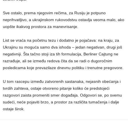
Sve ostalo, prema njegovim rečima, za Rusiju je potpuno
neprihvatljivo, a ukrajinskom rukovodstvu ostavlja veoma malo, ako
uopšte ikakvog prostora za manevrisanje.
List se vraća na početnu tezu i dodatno je pojačava: na kraju, za
Ukrajinu su moguća samo dva ishoda – jedan negativan, drugi još
negativniji. Šta tačno stoji iza tih formulacija, Berliner Cajtung ne
razrađuje, ali se između redova čita da se radi o dugoročnim
posledicama koje prevazilaze dnevnu politiku i trenutne pregovore.
U tom rascepu između zatvorenih sastanaka, nejasnih obećanja i
tvrdih zahteva, ostaje otvoreno pitanje koliko će predstojeći
razgovori zaista promeniti smer događaja. Odgovori se, po svemu
sudeći, neće pojaviti brzo, a prostor za različita tumačenja i dalje
ostaje širok.