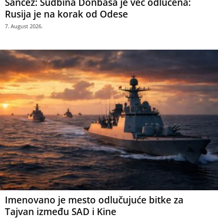
Sančez: Sudbina Donbasa je već odlučena:
Rusija je na korak od Odese
7. August 2026.
Imenovano je mesto odlučujuće bitke za
Tajvan između SAD i Kine