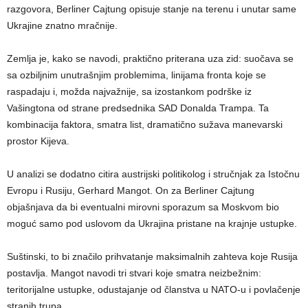
razgovora, Berliner Cajtung opisuje stanje na terenu i unutar same
Ukrajine znatno mračnije.
Zemlja je, kako se navodi, praktično priterana uza zid: suočava se
sa ozbiljnim unutrašnjim problemima, linijama fronta koje se
raspadaju i, možda najvažnije, sa izostankom podrške iz
Vašingtona od strane predsednika SAD Donalda Trampa. Ta
kombinacija faktora, smatra list, dramatično sužava manevarski
prostor Kijeva.
U analizi se dodatno citira austrijski politikolog i stručnjak za Istočnu
Evropu i Rusiju, Gerhard Mangot. On za Berliner Cajtung
objašnjava da bi eventualni mirovni sporazum sa Moskvom bio
moguć samo pod uslovom da Ukrajina pristane na krajnje ustupke.
Suštinski, to bi značilo prihvatanje maksimalnih zahteva koje Rusija
postavlja. Mangot navodi tri stvari koje smatra neizbežnim:
teritorijalne ustupke, odustajanje od članstva u NATO-u i povlačenje
stranih trupa.