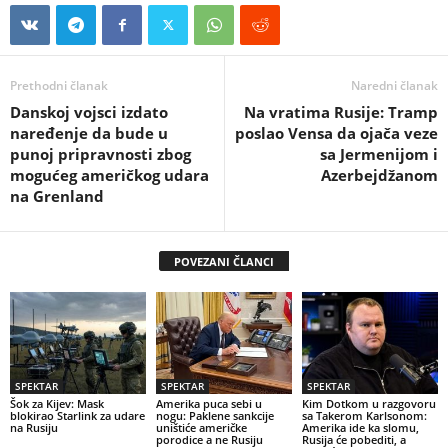
Prethodni članak
Naredni članak
Danskoj vojsci izdato
Na vratima Rusije: Tramp
naređenje da bude u
poslao Vensa da ojača veze
punoj pripravnosti zbog
sa Jermenijom i
mogućeg američkog udara
Azerbejdžanom
na Grenland
POVEZANI ČLANCI
SPEKTAR
SPEKTAR
SPEKTAR
Šok za Kijev: Mask
Amerika puca sebi u
Kim Dotkom u razgovoru
blokirao Starlink za udare
nogu: Paklene sankcije
sa Takerom Karlsonom:
na Rusiju
uništiće američke
Amerika ide ka slomu,
porodice a ne Rusiju
Rusija će pobediti, a