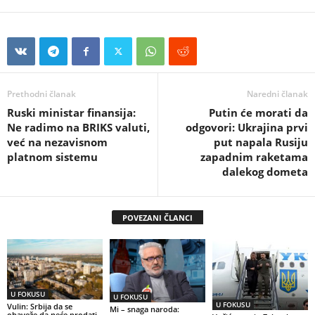
Prethodni članak
Naredni članak
Ruski ministar finansija:
Putin će morati da
Ne radimo na BRIKS valuti,
odgovori: Ukrajina prvi
već na nezavisnom
put napala Rusiju
platnom sistemu
zapadnim raketama
dalekog dometa
POVEZANI ČLANCI
U FOKUSU
U FOKUSU
U FOKUSU
Vulin: Srbija da se
Mi – snaga naroda:
obaveže da neće prodati