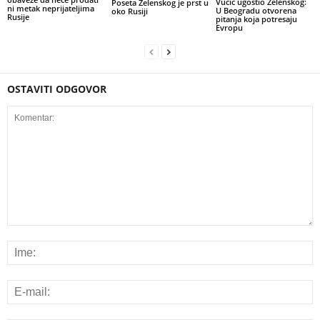
Vučić ugostio Zelenskog:
Poseta Zelenskog je prst u
ni metak neprijateljima
U Beogradu otvorena
oko Rusiji
Rusije
pitanja koja potresaju
Evropu
OSTAVITI ODGOVOR