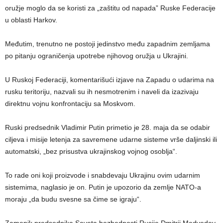
oružje moglo da se koristi za „zaštitu od napada” Ruske Federacije
u oblasti Harkov.
Međutim, trenutno ne postoji jedinstvo među zapadnim zemljama
po pitanju ograničenja upotrebe njihovog oružja u Ukrajini.
U Ruskoj Federaciji, komentarišući izjave na Zapadu o udarima na
rusku teritoriju, nazvali su ih nesmotrenim i naveli da izazivaju
direktnu vojnu konfrontaciju sa Moskvom.
Ruski predsednik Vladimir Putin primetio je 28. maja da se odabir
ciljeva i misije letenja za savremene udarne sisteme vrše daljinski ili
automatski, „bez prisustva ukrajinskog vojnog osoblja“.
To rade oni koji proizvode i snabdevaju Ukrajinu ovim udarnim
sistemima, naglasio je on. Putin je upozorio da zemlje NATO-a
moraju „da budu svesne sa čime se igraju“.
Zamenik predsednika Saveta bezbednosti Rusije Dmitrij Medvedev