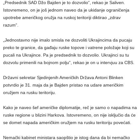
„Predsednik SAD Džo Bajden je to dozvolio“, rekao je Saliven.
Istovremeno, on je još jednom naveo da je ukidanje ograničenja
upotrebe američkog oružja na ruskoj teritoriji diktirao „zdrav
razum“.
„Jednostavno nije imalo smisla ne dozvoliti Ukrajincima da pucaju
preko te granice, da gađaju ruske topove i vatrene položaje koji su
pucali na Ukrajince. Pa je predsednik to dozvolio. Ukrajinci su tu
dozvolu primenili na bojnom polju“, rekao je on u intervjuu za CBS.
Državni sekretar Sjedinjenih Američkih Država Antoni Blinken
potvrdio je 31. maja da je Bajden pristao na udare američkim
oružjem na rusku teritoriju.
Kako je naveo šef američke diplomatije, reč je samo o napadima na
ruske regione u blizini Harkova. Istovremeno, on nije isključio da će
se domet napada američkim oružjem na rusku teritoriju povećati.
Nemački kabinet ministara saopštio je istog dana da bi nemačko