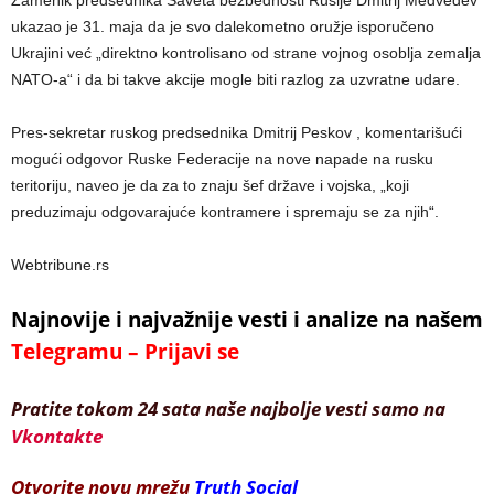
ukazao je 31. maja da je svo dalekometno oružje isporučeno
Ukrajini već „direktno kontrolisano od strane vojnog osoblja zemalja
NATO-a“ i da bi takve akcije mogle biti razlog za uzvratne udare.
Pres-sekretar ruskog predsednika Dmitrij Peskov , komentarišući
mogući odgovor Ruske Federacije na nove napade na rusku
teritoriju, naveo je da za to znaju šef države i vojska, „koji
preduzimaju odgovarajuće kontramere i spremaju se za njih“.
Webtribune.rs
Najnovije i najvažnije vesti i analize na našem
Telegramu – Prijavi se
Pratite tokom 24 sata naše najbolje vesti samo na
Vkontakte
Otvorite novu mrežu
Truth Social