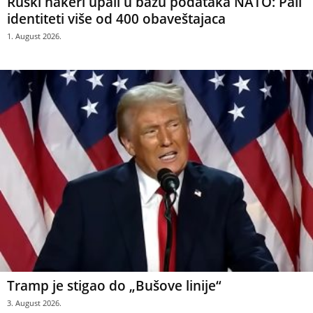
Ruski hakeri upali u bazu podataka NATO: Pali
identiteti više od 400 obaveštajaca
1. August 2026.
Tramp je stigao do „Bušove linije“
3. August 2026.