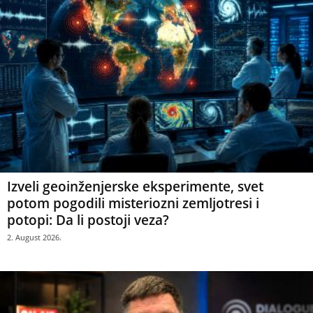
Izveli geoinženjerske eksperimente, svet
potom pogodili misteriozni zemljotresi i
potopi: Da li postoji veza?
2. August 2026.