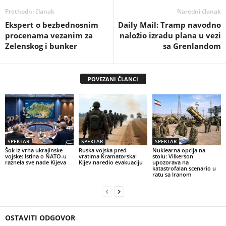
Prethodni članak
Naredni članak
Ekspert o bezbednosnim
Daily Mail: Tramp navodno
procenama vezanim za
naložio izradu plana u vezi
Zelenskog i bunker
sa Grenlandom
POVEZANI ČLANCI
SPEKTAR
SPEKTAR
SPEKTAR
Šok iz vrha ukrajinske
Ruska vojska pred
Nuklearna opcija na
vojske: Istina o NATO-u
vratima Kramatorska:
stolu: Vilkerson
raznela sve nade Kijeva
Kijev naredio evakuaciju
upozorava na
katastrofalan scenario u
ratu sa Iranom
OSTAVITI ODGOVOR