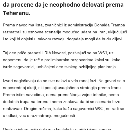
da procene da je neophodno delovati prema
Teheranu.
Prema navodima lista, zvaničnici iz administracije Donalda Trampa
razmatrali su osnovne scenarije mogućeg udara na Iran, uključujući
i to koji bi objekti u takvom razvoju događaja mogli da budu ciljevi.
Taj deo priče prenosi i RIA Novosti, pozivajući se na WSJ, uz
napomenu da je reč o preliminarnim razgovorima kakvi su, kako
tvrde sagovornici, uobičajeni deo svakog ozbiljnijeg planiranja.
Izvori naglašavaju da se sve nalazi u vrlo ranoj fazi. Ne govori se o
neposrednoj akciji, niti postoji usaglašena strategija prema Iranu.
Prema istim navodima, nema premeštanja vojne tehnike, nema
dodatnih trupa na terenu i nema znakova da bi se scenario brzo
realizovao. Drugim rečima, kako kažu sagovornici WSJ, ne radi se
o odluci, već o razmatranju mogućnosti.
Ovakve informacije dolaze u kontekstu ranijih izjava samog