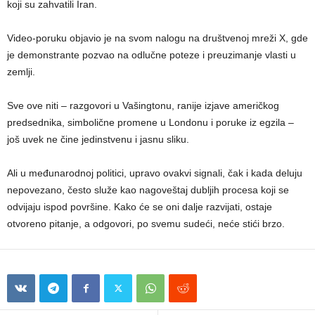
koji su zahvatili Iran.
Video-poruku objavio je na svom nalogu na društvenoj mreži X, gde
je demonstrante pozvao na odlučne poteze i preuzimanje vlasti u
zemlji.
Sve ove niti – razgovori u Vašingtonu, ranije izjave američkog
predsednika, simbolične promene u Londonu i poruke iz egzila –
još uvek ne čine jedinstvenu i jasnu sliku.
Ali u međunarodnoj politici, upravo ovakvi signali, čak i kada deluju
nepovezano, često služe kao nagoveštaj dubljih procesa koji se
odvijaju ispod površine. Kako će se oni dalje razvijati, ostaje
otvoreno pitanje, a odgovori, po svemu sudeći, neće stići brzo.