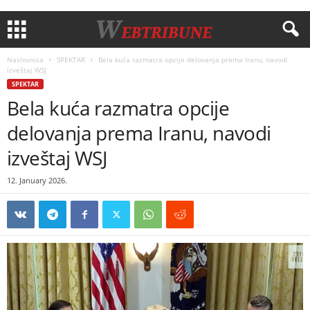
Naslovnica
SPEKTAR
Belа kuća razmatra opcije delovanja prema Iranu, navodi
izveštaj WSJ
SPEKTAR
Belа kuća razmatra opcije
delovanja prema Iranu, navodi
izveštaj WSJ
12. January 2026.