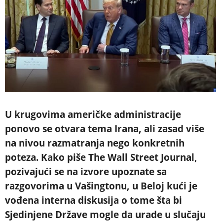
U krugovima američke administracije
ponovo se otvara tema Irana, ali zasad više
na nivou razmatranja nego konkretnih
poteza. Kako piše The Wall Street Journal,
pozivajući se na izvore upoznate sa
razgovorima u Vašingtonu, u Beloj kući je
vođena interna diskusija o tome šta bi
Sjedinjene Države mogle da urade u slučaju