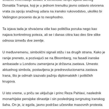
Donalda Trampa, koji je u jednom trenutku javno ostavio otvorena
vrata za opciju snažnog udara na iransko rukovodstvo, ukoliko bi
Vašington procenio da je to neophodno.
Ta izjava tada je shvaćena više kao politička poruka nego kao
najava konkretnog poteza, ali se i danas citira kao deo šire slike
odnosa između dve zemlje.
U međuvremenu, simbolični signali stižu i sa drugih strana. Kako je
ranije preneto, a pozivajući se na Bloomberg, na fasadi iranske
ambasade u Londonu zamenjena je državna zastava. Umesto
aktuelnog simbola, postavljena je predrevolucionarna zastava
Irana, što je odmah izazvalo pažnju diplomatskih i političkih
krugova.
U isto vreme, u priču se uključuje i princ Reza Pahlavi, naslednik
monarhijske persijske dinastije i sin poslednjeg svrgnutog iranskog
šaha. On je, iz egzila, javno podržao učesnike masovnih protesta