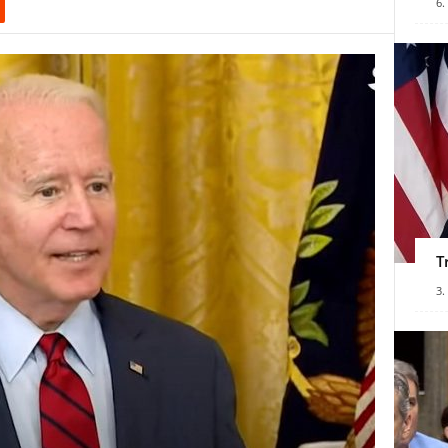
6.
T
3.