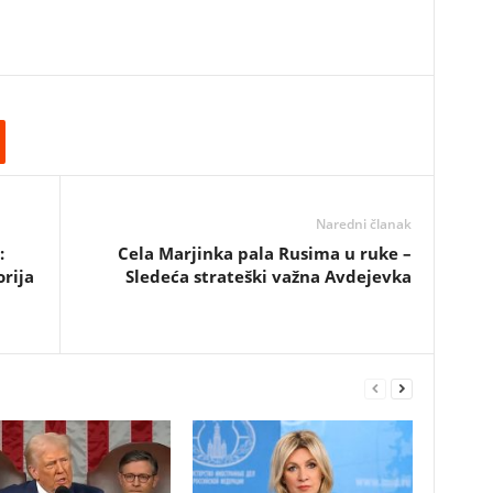
Naredni članak
:
Cela Marjinka pala Rusima u ruke –
orija
Sledeća strateški važna Avdejevka