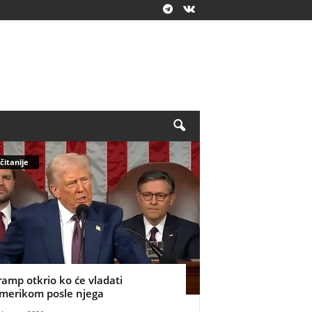
čitanije
ramp otkrio ko će vladati
merikom posle njega