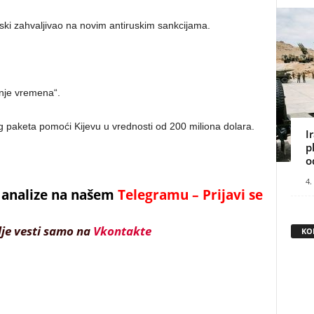
ki zahvaljivao na novim antiruskim sankcijama.
nje vremena“.
 paketa pomoći Kijevu u vrednosti od 200 miliona dolara.
I
p
o
4.
 i analize na našem
Telegramu – Prijavi se
lje vesti samo na
Vkontakte
KO