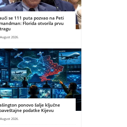
auči se 111 puta pozvao na Peti
mandman: Florida otvorila prvu
stragu
 August 2026.
ašington ponovo šalje ključne
baveštajne podatke Kijevu
 August 2026.