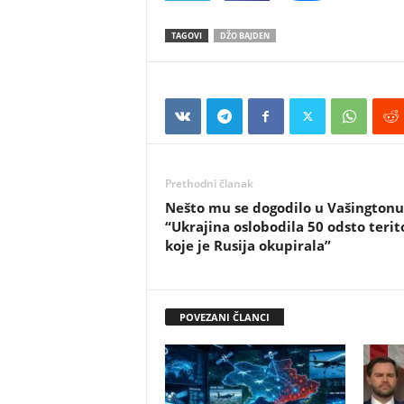
TAGOVI
DŽO BAJDEN
Prethodni članak
Nešto mu se dogodilo u Vašingtonu
“Ukrajina oslobodila 50 odsto terit
koje je Rusija okupirala”
POVEZANI ČLANCI