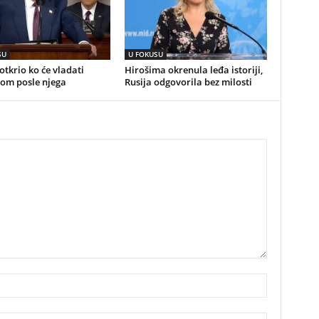
SU
U FOKUSU
tkrio ko će vladati
Hirošima okrenula leđa istoriji,
om posle njega
Rusija odgovorila bez milosti