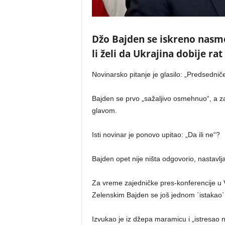
Džo Bajden se iskreno nasme
li želi da Ukrajina dobije ra
Novinarsko pitanje je glasilo: „Predsedniče
Bajden se prvo „sažaljivo osmehnuo“, a z
glavom.
Isti novinar je ponovo upitao: „Da ili ne“?
Bajden opet nije ništa odgovorio, nastavlj
Za vreme zajedničke pres-konferencije u
Zelenskim Bajden se još jednom `istakao`
Izvukao je iz džepa maramicu i „istresao n