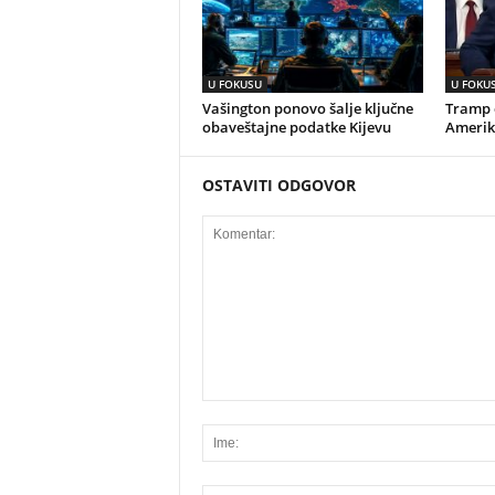
U FOKUSU
U FOKU
Vašington ponovo šalje ključne
Tramp o
obaveštajne podatke Kijevu
Amerik
OSTAVITI ODGOVOR