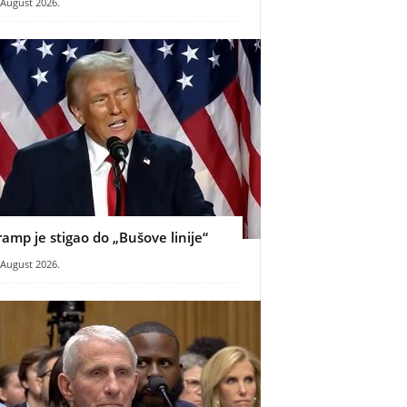
 August 2026.
ramp je stigao do „Bušove linije“
 August 2026.