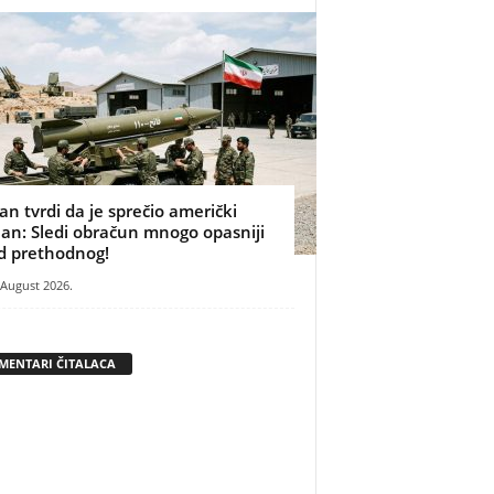
ran tvrdi da je sprečio američki
lan: Sledi obračun mnogo opasniji
d prethodnog!
 August 2026.
MENTARI ČITALACA