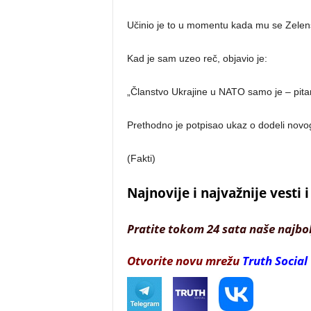
Učinio je to u momentu kada mu se Zelens
Kad je sam uzeo reč, objavio je:
„Članstvo Ukrajine u NATO samo je – pita
Prethodno je potpisao ukaz o dodeli novog
(Fakti)
Najnovije i najvažnije vesti
Pratite tokom 24 sata naše najbo
Otvorite novu mrežu
Truth Social