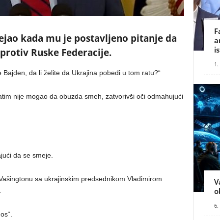
F
jao kada mu je postavljeno pitanje da
a
i
t protiv Ruske Federacije.
1.
 Bajden, da li želite da Ukrajina pobedi u tom ratu?“
atim nije mogao da obuzda smeh, zatvorivši oči odmahujući
ajući da se smeje.
 Vašingtonu sa ukrajinskim predsednikom Vladimirom
V
o
.
6.
os“.