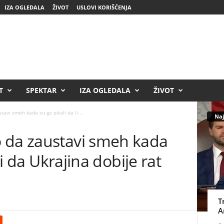
IZA OGLEDALA
ŽIVOT
USLOVI KORIŠĆENJA
T
SPEKTAR
IZA OGLEDALA
ŽIVOT
avi smeh kada su ga pitali da li...
Naj
 da zaustavi smeh kada
eli da Ukrajina dobije rat
T
A