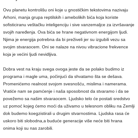
Ovu planetu kontrolišu oni koje u gnostičkim tekstovima nazivaju
Arhoni, manja grupa reptilskih i amebolikih bića koja koriste
sofisticiranu veštačku inteligenciju i sive vanzemaljce za izvršavanje
svojih naređenja. Ova bića se hrane negativnom energijom ljudi.
Njima je energija potrebna da bi preživeli jer su izgubili vezu sa
svojim stvaraocem. Oni se nalaze na nivou vibracione frekvence
koja je većini ljudi nevidljiva.
Dobra vest na kraju svega ovoga jeste da se polako budimo iz
programa i magle uma, počinjući da shvatamo šta se dešava.
Promenićemo realnost svojom svesnošću, mislima i namerama.
Vratiće nam se pamćenje i naša sposobnost da stvaramo i da se
povežemo sa našim stvaraocem. Ljudsko telo će postati sredstvo
uz pomoć kojeg ćemo moći da uživamo u telesnom obliku na Zemlji
dok budemo koegzistirali u drugim stvarnostima. Ljudska rasa će
uskoro biti slobodna,a buduće generacije više neće biti hrana
onima koji su nas zarobili.