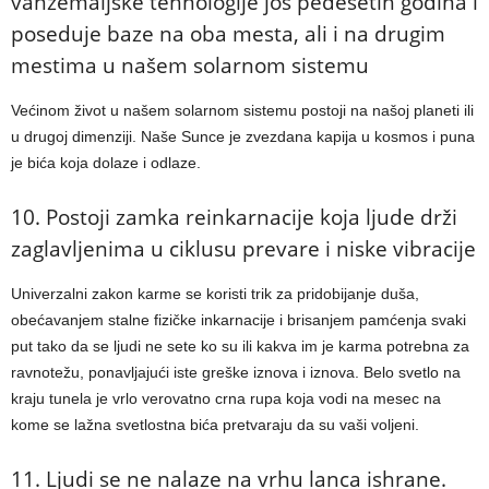
vanzemaljske tehnologije još pedesetih godina i
poseduje baze na oba mesta, ali i na drugim
mestima u našem solarnom sistemu
Većinom život u našem solarnom sistemu postoji na našoj planeti ili
u drugoj dimenziji. Naše Sunce je zvezdana kapija u kosmos i puna
je bića koja dolaze i odlaze.
10. Postoji zamka reinkarnacije koja ljude drži
zaglavljenima u ciklusu prevare i niske vibracije
Univerzalni zakon karme se koristi trik za pridobijanje duša,
obećavanjem stalne fizičke inkarnacije i brisanjem pamćenja svaki
put tako da se ljudi ne sete ko su ili kakva im je karma potrebna za
ravnotežu, ponavljajući iste greške iznova i iznova. Belo svetlo na
kraju tunela je vrlo verovatno crna rupa koja vodi na mesec na
kome se lažna svetlostna bića pretvaraju da su vaši voljeni.
11. Ljudi se ne nalaze na vrhu lanca ishrane.