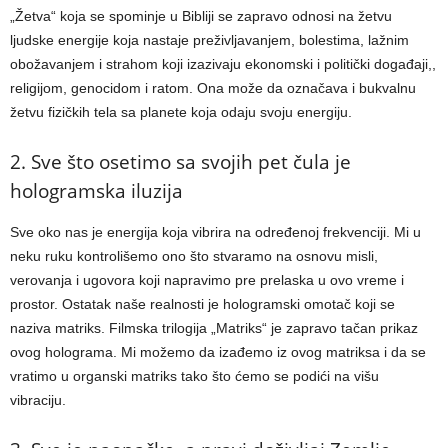
„Žetva“ koja se spominje u Bibliji se zapravo odnosi na žetvu
ljudske energije koja nastaje preživljavanjem, bolestima, lažnim
obožavanjem i strahom koji izazivaju ekonomski i politički događaji,,
religijom, genocidom i ratom. Ona može da označava i bukvalnu
žetvu fizičkih tela sa planete koja odaju svoju energiju.
2. Sve što osetimo sa svojih pet čula je
hologramska iluzija
Sve oko nas je energija koja vibrira na određenoj frekvenciji. Mi u
neku ruku kontrolišemo ono što stvaramo na osnovu misli,
verovanja i ugovora koji napravimo pre prelaska u ovo vreme i
prostor. Ostatak naše realnosti je hologramski omotač koji se
naziva matriks. Filmska trilogija „Matriks“ je zapravo tačan prikaz
ovog holograma. Mi možemo da izađemo iz ovog matriksa i da se
vratimo u organski matriks tako što ćemo se podići na višu
vibraciju.