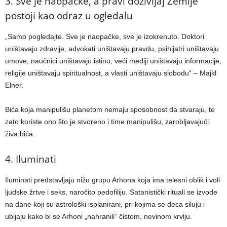
3. Sve je naopačke, a pravi doživljaj Zemlje
postoji kao odraz u ogledalu
„Samo pogledajte. Sve je naopačke, sve je izokrenuto. Doktori
uništavaju zdravlje, advokati uništavaju pravdu, psihijatri uništavaju
umove, naučnici uništavaju istinu, veći mediji uništavaju informacije,
religije uništavaju spiritualnost, a vlasti uništavaju slobodu“ – Majkl
Elner.
Bića koja manipulišu planetom nemaju sposobnost da stvaraju, te
zato koriste ono što je stvoreno i time manipulišu, zarobljavajući
živa bića.
4. Iluminati
Iluminati predstavljaju nižu grupu Arhona koja ima telesni oblik i voli
ljudske žrtve i seks, naročito pedofiliju. Satanistički rituali se izvode
na dane koji su astrološki isplanirani, pri kojima se deca siluju i
ubijaju kako bi se Arhoni „nahranili“ čistom, nevinom krvlju.