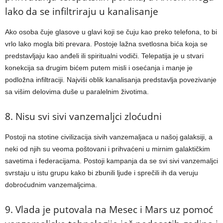
lako da se infiltriraju u kanalisanje
Ako osoba čuje glasove u glavi koji se čuju kao preko telefona, to bi
vrlo lako mogla biti prevara. Postoje lažna svetlosna bića koja se
predstavljaju kao anđeli ili spiritualni vodiči. Telepatija je u stvari
konekcija sa drugim bićem putem misli i osećanja i manje je
podložna infiltraciji. Najviši oblik kanalisanja predstavlja povezivanje
sa višim delovima duše u paralelnim životima.
8. Nisu svi sivi vanzemaljci zloćudni
Postoji na stotine civilizacija sivih vanzemaljaca u našoj galaksiji, a
neki od njih su veoma poštovani i prihvaćeni u mirnim galaktičkim
savetima i federacijama. Postoji kampanja da se svi sivi vanzemaljci
svrstaju u istu grupu kako bi zbunili ljude i sprečili ih da veruju
dobroćudnim vanzemaljcima.
9. Vlada je putovala na Mesec i Mars uz pomoć