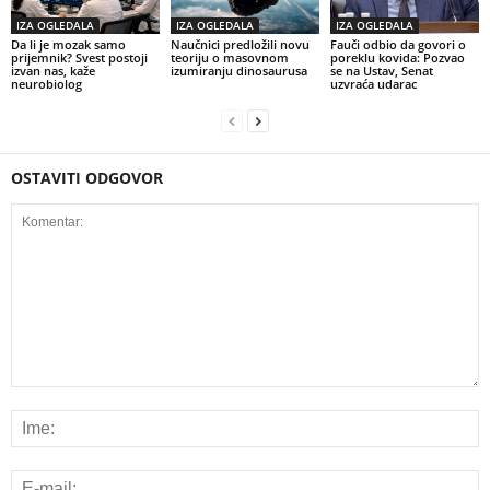
IZA OGLEDALA
IZA OGLEDALA
IZA OGLEDALA
Da li je mozak samo
Naučnici predložili novu
Fauči odbio da govori o
prijemnik? Svest postoji
teoriju o masovnom
poreklu kovida: Pozvao
izvan nas, kaže
izumiranju dinosaurusa
se na Ustav, Senat
neurobiolog
uzvraća udarac
OSTAVITI ODGOVOR