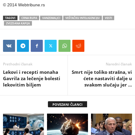
© 2014 Webtribune.rs
TAGOVI
CRNA RUPA
VANZEMALJCI
VEŠTAČKU INTELIGENCIJU
VESTI
ZVEZDANA KAPIJA
Prethodni članak
Naredni članak
Lekovi i recepti monaha
Smrt nije toliko strašna, vi
Gavrila za lečenje bolesti
ćete nastaviti dalje u
lekovitim biljem
svakom slučaju jer …
POVEZANI ČLANCI