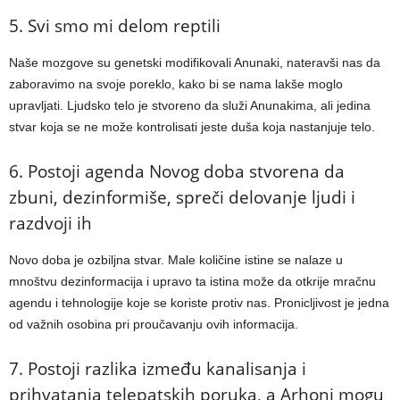
5. Svi smo mi delom reptili
Naše mozgove su genetski modifikovali Anunaki, nateravši nas da
zaboravimo na svoje poreklo, kako bi se nama lakše moglo
upravljati. Ljudsko telo je stvoreno da služi Anunakima, ali jedina
stvar koja se ne može kontrolisati jeste duša koja nastanjuje telo.
6. Postoji agenda Novog doba stvorena da
zbuni, dezinformiše, spreči delovanje ljudi i
razdvoji ih
Novo doba je ozbiljna stvar. Male količine istine se nalaze u
mnoštvu dezinformacija i upravo ta istina može da otkrije mračnu
agendu i tehnologije koje se koriste protiv nas. Pronicljivost je jedna
od važnih osobina pri proučavanju ovih informacija.
7. Postoji razlika između kanalisanja i
prihvatanja telepatskih poruka, a Arhoni mogu