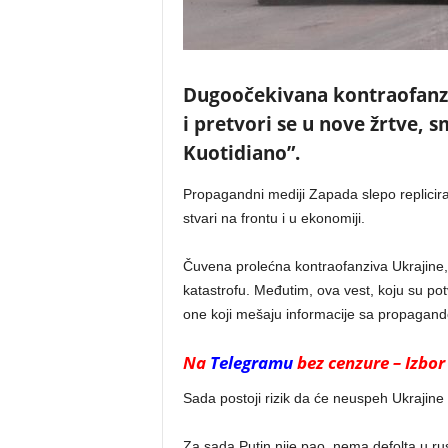
Dugoočekivana kontraofanzi
i pretvori se u nove žrtve, s
Kuotidiano”.
Propagandni mediji Zapada slepo repliciraju
stvari na frontu i u ekonomiji.
Čuvena prolećna kontraofanziva Ukrajine,
katastrofu. Međutim, ova vest, koju su pot
one koji mešaju informacije sa propagan
Na
Telegramu
bez cenzure – Izbor 
Sada postoji rizik da će neuspeh Ukrajine
Za sada Putin nije pao, nema defolta u rus