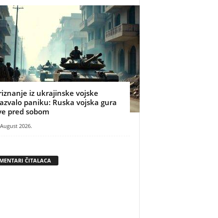
riznanje iz ukrajinske vojske
zazvalo paniku: Ruska vojska gura
ve pred sobom
 August 2026.
MENTARI ČITALACA