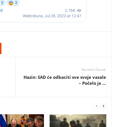
Naredni članak
Hazin: SAD će odbaciti sve svoje vazale
– Počelo je …