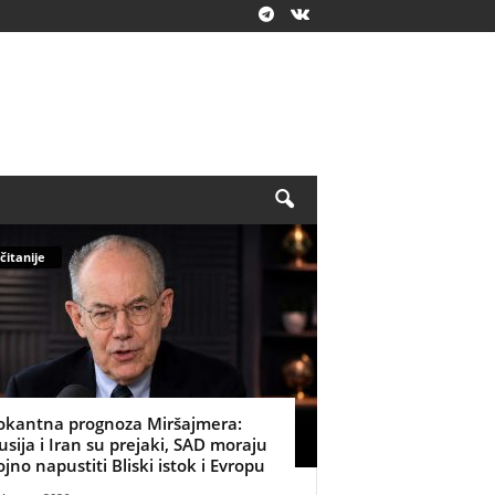
čitanije
okantna prognoza Miršajmera:
usija i Iran su prejaki, SAD moraju
ojno napustiti Bliski istok i Evropu