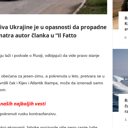
R
K
va Ukrajine je u opasnosti da propadne
e
matra autor članka u “Il Fatto
6.
 laži i podvale o Rusiji, odbijajući da vide pravo stanje
 obećana za jesen-zimu, a pokrenuta u leto, pretvara se u
vrdili čak i Kijev i Atlantik štampa, može da iznenadi samo
dom.
R
naših najboljih vesti
č
r
 pokrenuti rusku kontraofanzivu.
3.
koj ekonomiji, fabrike proizvode više nego ranije (više