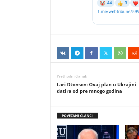
Prethodni članak
Lari Džonson: Ovaj plan u Ukrajini
datira od pre mnogo godina
POVEZANI ČLANCI