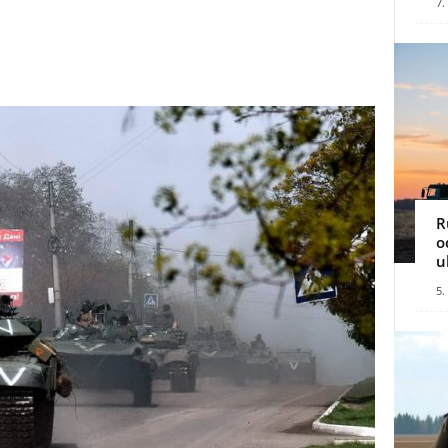
7.
R
o
u
5.