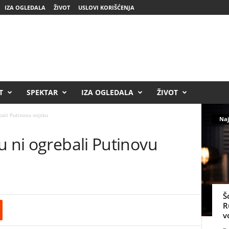
IZA OGLEDALA
ŽIVOT
USLOVI KORIŠĆENJA
T
SPEKTAR
IZA OGLEDALA
ŽIVOT
bali Putinovu vojsku
Naj
u ni ogrebali Putinovu
Š
R
v