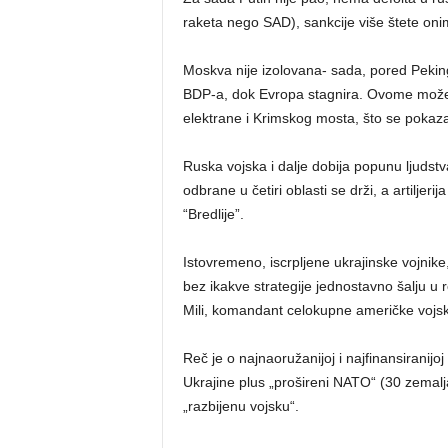
raketa nego SAD), sankcije više štete on
Moskva nije izolovana- sada, pored Pekin
BDP-a, dok Evropa stagnira. Ovome može
elektrane i Krimskog mosta, što se pokaz
Ruska vojska i dalje dobija popunu ljudstv
odbrane u četiri oblasti se drži, a artilj
“Bredlije”.
Istovremeno, iscrpljene ukrajinske vojni
bez ikakve strategije jednostavno šalju u
Mili, komandant celokupne američke vojs
Reč je o najnaoružanijoj i najfinansirani
Ukrajine plus „prošireni NATO“ (30 zemalja
„razbijenu vojsku“.