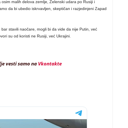
 osim malih delova zemlje, Zelenski udara po Rusiji i
amo da bi ubedio iskrvavljen, skeptičan i razjedinjeni Zapad
i bar stavili naočare, mogli bi da vide da nije Putin, već
vori su od koristi ne Rusiji, već Ukrajini.
lje vesti samo na
Vkontakte