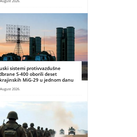
 August 2026.
uski sistemi protivvazdušne
dbrane S-400 oborili deset
krajinskih MiG-29 u jednom danu
 August 2026.