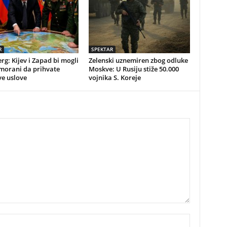
R
SPEKTAR
g: Kijev i Zapad bi mogli
Zelenski uznemiren zbog odluke
imorani da prihvate
Moskve: U Rusiju stiže 50.000
ve uslove
vojnika S. Koreje