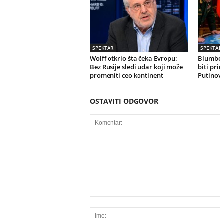
SPEKTAR
SPEKTA
Wolff otkrio šta čeka Evropu:
Blumber
Bez Rusije sledi udar koji može
biti pr
promeniti ceo kontinent
Putino
OSTAVITI ODGOVOR