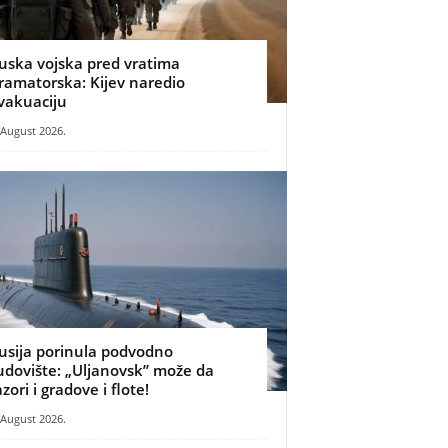
uska vojska pred vratima
ramatorska: Kijev naredio
vakuaciju
 August 2026.
usija porinula podvodno
udovište: „Uljanovsk” može da
azori i gradove i flote!
 August 2026.