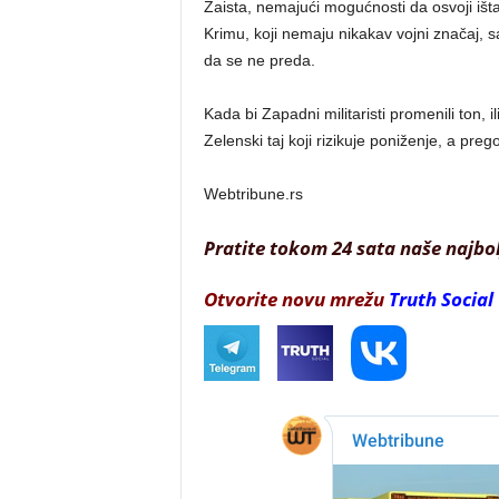
Zaista, nemajući mogućnosti da osvoji išta
Krimu, koji nemaju nikakav vojni značaj, s
da se ne preda.
Kada bi Zapadni militaristi promenili ton, il
Zelenski taj koji rizikuje poniženje, a prego
Webtribune.rs
Pratite tokom 24 sata naše najbo
Otvorite novu mrežu
Truth Social