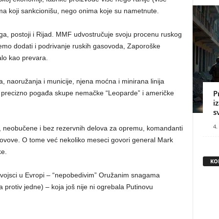
ima koji sankcionišu, nego onima koje su nametnute.
ga, postoji i Rijad. MMF udvostručuje svoju procenu ruskog
mo dodati i podrivanje ruskih gasovoda, Zaporoške
alo kao prevara.
a, naoružanja i municije, njena moćna i minirana linija
P
erija precizno pogađa skupe nemačke “Leoparde” i američke
i
s
4.
ke, neobučene i bez rezervnih delova za opremu, komandanti
 rovove. O tome već nekoliko meseci govori general Mark
ke.
KO
joj vojsci u Evropi – “nepobedivim” Oružanim snagama
 protiv jedne) – koja još nije ni ogrebala Putinovu