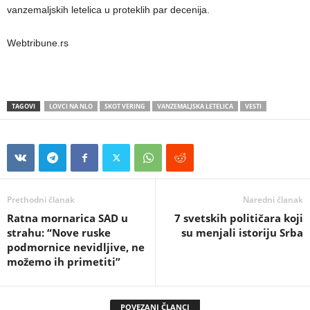
vanzemaljskih letelica u proteklih par decenija.
Webtribune.rs
TAGOVI
LOVCI NA NLO
SKOT VERING
VANZEMALJSKA LETELICA
VESTI
Prethodni članak
Naredni članak
Ratna mornarica SAD u
7 svetskih političara koji
strahu: “Nove ruske
su menjali istoriju Srba
podmornice nevidljive, ne
možemo ih primetiti”
POVEZANI ČLANCI