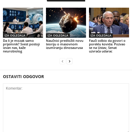
IZA OGLEDALA
IZA OGLEDALA
IZA OGLEDALA
Da li je mozak samo
Naučnici predložili novu
Fauči odbio da govori o
prijemnik? Svest postoji
teoriju o masovnom
poreklu kovida: Pozvao
izvan nas, kaže
izumiranju dinosaurusa
se na Ustav, Senat
neurobiolog
uzvraća udarac
OSTAVITI ODGOVOR