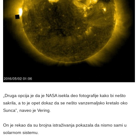
„Druga opcija je da je NASA isekla deo fotografije kako bi nešto
sakrila, a to je opet dokaz da se nešto vanzemaljsko kretalo oko
Sunca“, naveo je Vering.
On je rekao da su brojna istraživanja pokazala da nismo sami u
solarnom sistemu.