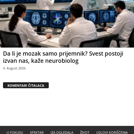
Da li je mozak samo prijemnik? Svest postoji
izvan nas, kaže neurobiolog
4. August 2026.
KOMENTARI ČITALACA
U FOKUSU
SPEKTAR
IZA OGLEDALA
ŽIVOT
USLOVI KORIŠĆENJA