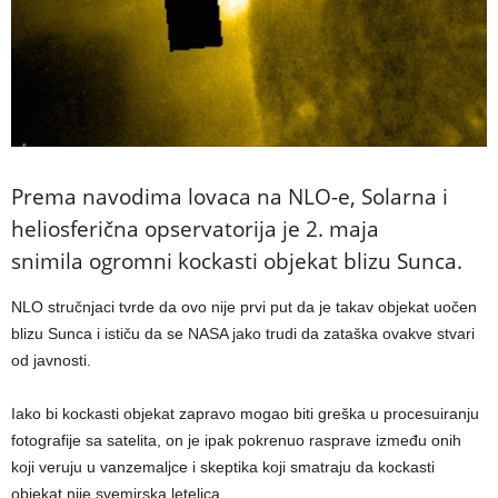
Prema navodima lovaca na NLO-e, Solarna i
heliosferična opservatorija je 2. maja
snimila ogromni kockasti objekat blizu Sunca.
NLO stručnjaci tvrde da ovo nije prvi put da je takav objekat uočen
blizu Sunca i ističu da se NASA jako trudi da zataška ovakve stvari
od javnosti.
Iako bi kockasti objekat zapravo mogao biti greška u procesuiranju
fotografije sa satelita, on je ipak pokrenuo rasprave između onih
koji veruju u vanzemaljce i skeptika koji smatraju da kockasti
objekat nije svemirska letelica.