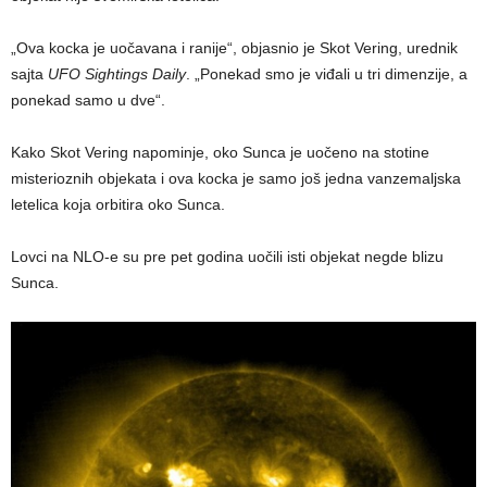
„Ova kocka je uočavana i ranije“, objasnio je Skot Vering, urednik
sajta
UFO Sightings Daily
. „Ponekad smo je viđali u tri dimenzije, a
ponekad samo u dve“.
Kako Skot Vering napominje, oko Sunca je uočeno na stotine
misterioznih objekata i ova kocka je samo još jedna vanzemaljska
letelica koja orbitira oko Sunca.
Lovci na NLO-e su pre pet godina uočili isti objekat negde blizu
Sunca.