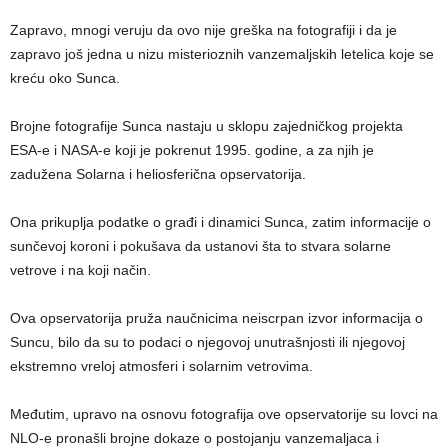
Zapravo, mnogi veruju da ovo nije greška na fotografiji i da je
zapravo još jedna u nizu misterioznih vanzemaljskih letelica koje se
kreću oko Sunca.
Brojne fotografije Sunca nastaju u sklopu zajedničkog projekta
ESA-e i NASA-e koji je pokrenut 1995. godine, a za njih je
zadužena Solarna i heliosferična opservatorija.
Ona prikuplja podatke o građi i dinamici Sunca, zatim informacije o
sunčevoj koroni i pokušava da ustanovi šta to stvara solarne
vetrove i na koji način.
Ova opservatorija pruža naučnicima neiscrpan izvor informacija o
Suncu, bilo da su to podaci o njegovoj unutrašnjosti ili njegovoj
ekstremno vreloj atmosferi i solarnim vetrovima.
Međutim, upravo na osnovu fotografija ove opservatorije su lovci na
NLO-e pronašli brojne dokaze o postojanju vanzemaljaca i