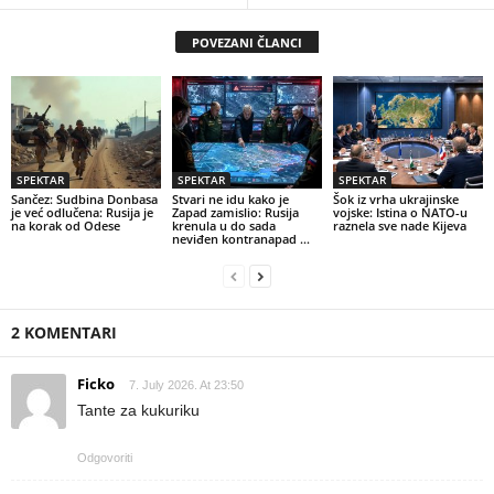
POVEZANI ČLANCI
SPEKTAR
SPEKTAR
SPEKTAR
Sančez: Sudbina Donbasa
Stvari ne idu kako je
Šok iz vrha ukrajinske
je već odlučena: Rusija je
Zapad zamislio: Rusija
vojske: Istina o NATO-u
na korak od Odese
krenula u do sada
raznela sve nade Kijeva
neviđen kontranapad …
2 KOMENTARI
Ficko
7. July 2026. At 23:50
Tante za kukuriku
Odgovoriti