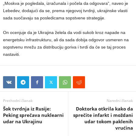
„Moskva je pogledala, izračunala i počela da odgovara“, naveo je
Lebedev, dodajući da se, prema njegovoj tvrdnji, ukrajinske vlasti
sada suočavaju sa posledicama sopstvene strategije.
On ocenjuje da je Ukrajina želela da vodi sukob kroz napade na
energetsku infrastrukturu, ali da sada dobija odgovor usmeren na
sopstvenu mrežu za distribuciju goriva i tvrdi da će se taj proces
nastaviti.
Prethodni članak
Naredni članak
Šok tvrdnja iz Rusije:
Doktorka otkrila kako da
Peking sprečava nuklearni
sprečite infarkt i moždani
udar na Ukrajinu
udar tokom paklenih
vrućina