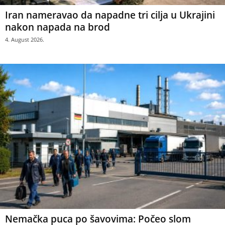
Iran nameravao da napadne tri cilja u Ukrajini
nakon napada na brod
4. August 2026.
Nemačka puca po šavovima: Počeo slom