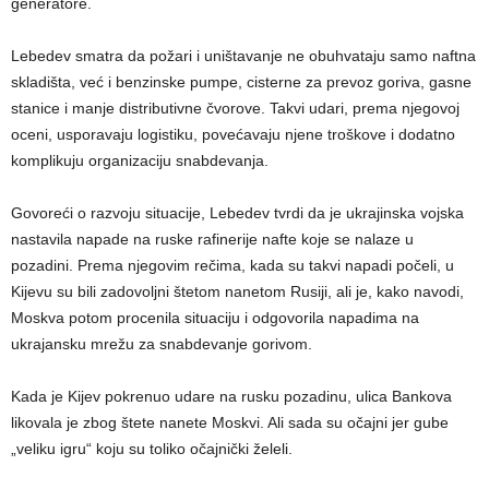
generatore.
Lebedev smatra da požari i uništavanje ne obuhvataju samo naftna
skladišta, već i benzinske pumpe, cisterne za prevoz goriva, gasne
stanice i manje distributivne čvorove. Takvi udari, prema njegovoj
oceni, usporavaju logistiku, povećavaju njene troškove i dodatno
komplikuju organizaciju snabdevanja.
Govoreći o razvoju situacije, Lebedev tvrdi da je ukrajinska vojska
nastavila napade na ruske rafinerije nafte koje se nalaze u
pozadini. Prema njegovim rečima, kada su takvi napadi počeli, u
Kijevu su bili zadovoljni štetom nanetom Rusiji, ali je, kako navodi,
Moskva potom procenila situaciju i odgovorila napadima na
ukrajansku mrežu za snabdevanje gorivom.
Kada je Kijev pokrenuo udare na rusku pozadinu, ulica Bankova
likovala je zbog štete nanete Moskvi. Ali sada su očajni jer gube
„veliku igru“ koju su toliko očajnički želeli.