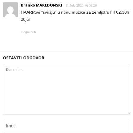
Branko MAKEDONSKI
8. July 2026. At 02:28
HAARPovi “sviraju” u ritmu muzike za zemljotrs !!!! 02.30h
08jul
Odgovoriti
OSTAVITI ODGOVOR