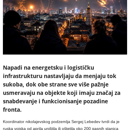
Napadi na energetsku i logističku
infrastrukturu nastavljaju da menjaju tok
sukoba, dok obe strane sve više pažnje
usmeravaju na objekte koji imaju značaj za
snabdevanje i funkcionisanje pozadine
fronta.
Koordinator nikolajevskog podzemlja Sergej Lebedev tvrdi da je
ruska vojska od aprila uništila ili oštetila oko 200 gasnih stanica