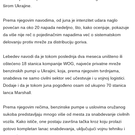
širom Ukrajine.
Prema njegovim navodima, od juna je intenzitet udara naglo
povećan na oko 20 napada nedeljno, što, kako ocenjuje, pokazuje
da više nije reč o pojedinačnim napadima već o sistematskom
delovanju protiv mreže za distribuciju goriva.
Lebedev navodi da je tokom poslednja dva meseca uništeno ili
oštećeno 18 stanica kompanije WOG, najveće privatne mreže
benzinskih pumpi u Ukrajini, koja, prema njegovim tvrdnjama,
snabdeva ne samo civilni sektor već učestvuje i u vojnoj logistici.
Dodaje i da je tokom juna pogođeno osam od ukupno 70 stanica
lanca Marshall.
Prema njegovim rečima, benzinske pumpe u uslovima oružanog
sukoba predstavljaju mnogo više od mesta za snabdevanje civilnih
vozila. Kako ističe, one postaju završna tačka kroz koju prolazi
gotovo kompletan lanac snabdevanja, uključujući vojnu tehniku i