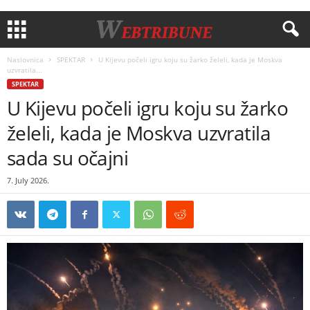
Naslovnica
SPEKTAR
U Kijevu počeli igru koju su žarko želeli, kada je Moskva
uzvratila...
SPEKTAR
U Kijevu počeli igru koju su žarko
želeli, kada je Moskva uzvratila
sada su očajni
7. July 2026.