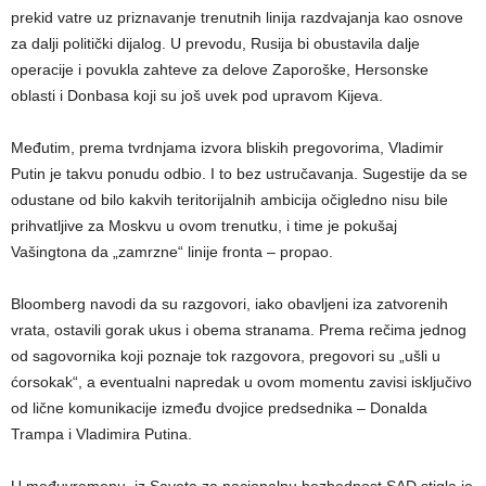
prekid vatre uz priznavanje trenutnih linija razdvajanja kao osnove
za dalji politički dijalog. U prevodu, Rusija bi obustavila dalje
operacije i povukla zahteve za delove Zaporoške, Hersonske
oblasti i Donbasa koji su još uvek pod upravom Kijeva.
Međutim, prema tvrdnjama izvora bliskih pregovorima, Vladimir
Putin je takvu ponudu odbio. I to bez ustručavanja. Sugestije da se
odustane od bilo kakvih teritorijalnih ambicija očigledno nisu bile
prihvatljive za Moskvu u ovom trenutku, i time je pokušaj
Vašingtona da „zamrzne“ linije fronta – propao.
Bloomberg navodi da su razgovori, iako obavljeni iza zatvorenih
vrata, ostavili gorak ukus i obema stranama. Prema rečima jednog
od sagovornika koji poznaje tok razgovora, pregovori su „ušli u
ćorsokak“, a eventualni napredak u ovom momentu zavisi isključivo
od lične komunikacije između dvojice predsednika – Donalda
Trampa i Vladimira Putina.