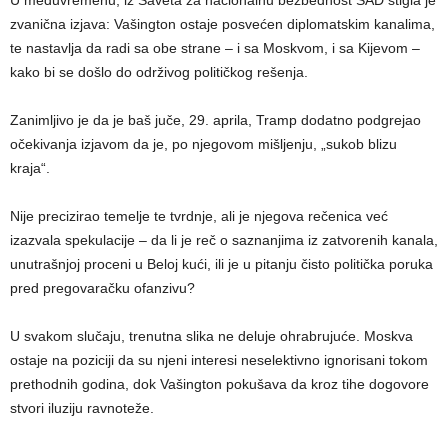
U međuvremenu, iz Saveta za nacionalnu bezbednost SAD stigla je
zvanična izjava: Vašington ostaje posvećen diplomatskim kanalima,
te nastavlja da radi sa obe strane – i sa Moskvom, i sa Kijevom –
kako bi se došlo do održivog političkog rešenja.
Zanimljivo je da je baš juče, 29. aprila, Tramp dodatno podgrejao
očekivanja izjavom da je, po njegovom mišljenju, „sukob blizu
kraja“.
Nije precizirao temelje te tvrdnje, ali je njegova rečenica već
izazvala spekulacije – da li je reč o saznanjima iz zatvorenih kanala,
unutrašnjoj proceni u Beloj kući, ili je u pitanju čisto politička poruka
pred pregovaračku ofanzivu?
U svakom slučaju, trenutna slika ne deluje ohrabrujuće. Moskva
ostaje na poziciji da su njeni interesi neselektivno ignorisani tokom
prethodnih godina, dok Vašington pokušava da kroz tihe dogovore
stvori iluziju ravnoteže.