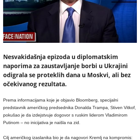
Nesvakidašnja epizoda u diplomatskim
naporima za zaustavljanje borbi u Ukrajini
odigrala se proteklih dana u Moskvi, ali bez
očekivanog rezultata.
Prema informacijama koje je objavio Bloomberg, specijalni
predstavnik američkog predsednika Donalda Trampa, Stiven Vitkof,
pokušao je da izdejstvuje dogovor s ruskim liderom Vladimirom
Putinom – no inicijativa je naišla na zid.
Cilj američkog izaslanika bio je da nagovori Kremlj na kompromis: