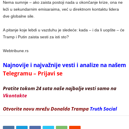
Nema sumnje – ako zaista postoji nada u okončanje krize, ona ne
leži u sekundarnim emisaraima, već u direktnom kontaktu lidera
dve globalne sile.
A pitanje koje lebdi u vazduhu je sledeće: kada – i da li uopšte – će
Tramp i Putin zaista sesti za isti sto?
Webtribune.rs
Najnovije i najvažnije vesti i analize na našem
Telegramu – Prijavi se
Pratite tokom 24 sata naše najbolje vesti samo na
Vkontakte
Otvorite novu mrežu Donalda Trampa
Truth Social