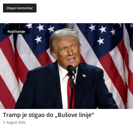
Najčitanije
Tramp je stigao do „Bušove linije“
3. August 2026.