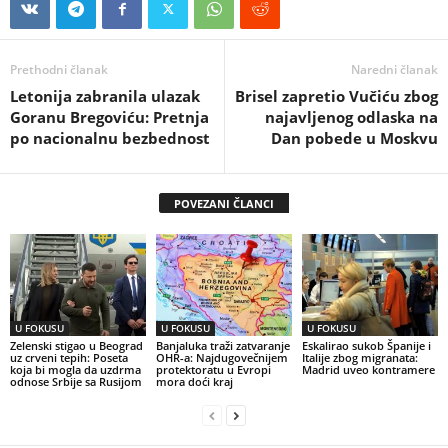
Prethodni članak
Naredni članak
Letonija zabranila ulazak
Brisel zapretio Vučiću zbog
Goranu Bregoviću: Pretnja
najavljenog odlaska na
po nacionalnu bezbednost
Dan pobede u Moskvu
POVEZANI ČLANCI
U FOKUSU
U FOKUSU
U FOKUSU
Zelenski stigao u Beograd
Banjaluka traži zatvaranje
Eskalirao sukob Španije i
uz crveni tepih: Poseta
OHR-a: Najdugovečnijem
Italije zbog migranata:
koja bi mogla da uzdrma
protektoratu u Evropi
Madrid uveo kontramere
odnose Srbije sa Rusijom
mora doći kraj