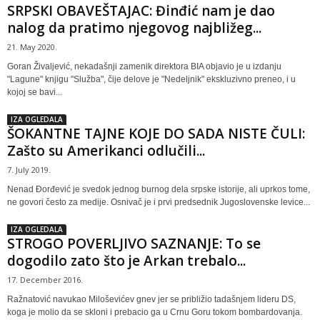
SRPSKI OBAVEŠTAJAC: Đinđić nam je dao
nalog da pratimo njegovog najbližeg...
21. May 2020.
Goran Živaljević, nekadašnji zamenik direktora BIA objavio je u izdanju
"Lagune" knjigu "Služba", čije delove je "Nedeljnik" ekskluzivno preneo, i u
kojoj se bavi...
IZA OGLEDALA
ŠOKANTNE TAJNE KOJE DO SADA NISTE ČULI:
Zašto su Amerikanci odlučili...
7. July 2019.
Nenad Đorđević je svedok jednog burnog dela srpske istorije, ali uprkos tome,
ne govori često za medije. Osnivač je i prvi predsednik Jugoslovenske levice...
IZA OGLEDALA
STROGO POVERLJIVO SAZNANJE: To se
dogodilo zato što je Arkan trebalo...
17. December 2016.
Ražnatović navukao Miloševićev gnev jer se približio tadašnjem lideru DS,
koga je molio da se skloni i prebacio ga u Crnu Goru tokom bombardovanja.