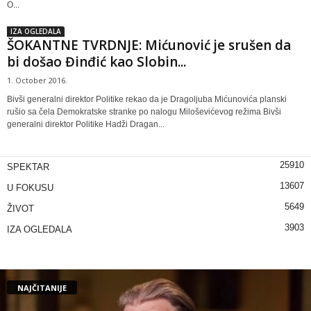
O...
IZA OGLEDALA
ŠOKANTNE TVRDNJE: Mićunović je srušen da
bi došao Đinđić kao Slobin...
1. October 2016.
Bivši generalni direktor Politike rekao da je Dragoljuba Mićunovića planski
rušio sa čela Demokratske stranke po nalogu Miloševićevog režima Bivši
generalni direktor Politike Hadži Dragan...
25910
SPEKTAR
13607
U FOKUSU
5649
ŽIVOT
3903
IZA OGLEDALA
NAJČITANIJE