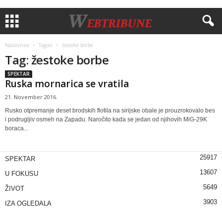
Naslovnica
Tagovi
žestoke borbe
Tag: žestoke borbe
SPEKTAR
Ruska mornarica se vratila
21. November 2016.
Rusko otpremanje deset brodskih flotila na sirijske obale je prouzrokovalo bes
i podrugljiv osmeh na Zapadu. Naročito kada se jedan od njihovih MiG-29K
boraca...
25917
SPEKTAR
13607
U FOKUSU
5649
ŽIVOT
3903
IZA OGLEDALA