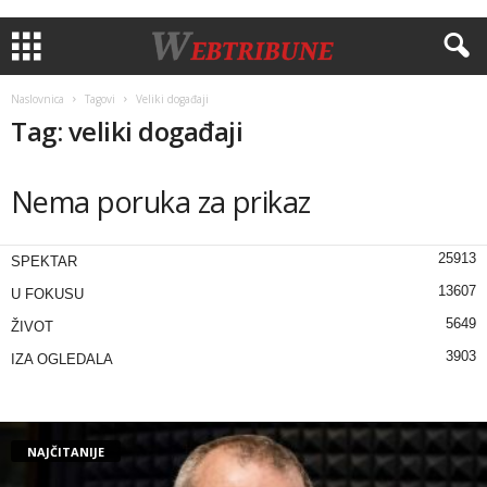
Naslovnica
Tagovi
Veliki događaji
Tag: veliki događaji
Nema poruka za prikaz
25913
SPEKTAR
13607
U FOKUSU
5649
ŽIVOT
3903
IZA OGLEDALA
NAJČITANIJE