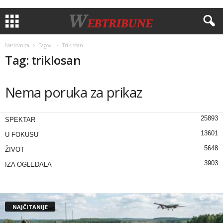
Naslovnica
Tagovi
Triklosan
Tag: triklosan
Nema poruka za prikaz
25893
SPEKTAR
13601
U FOKUSU
5648
ŽIVOT
3903
IZA OGLEDALA
NAJČITANIJE