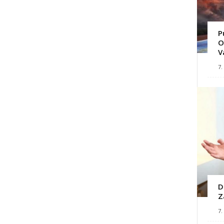
P
O
V
7.
D
Z
7.