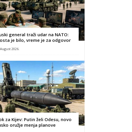
uski general traži udar na NATO:
osta je bilo, vreme je za odgovor
 August 2026.
ok za Kijev: Putin želi Odesu, novo
usko oružje menja planove