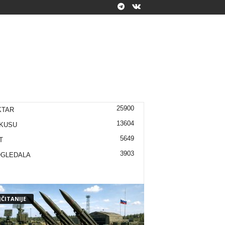
25900
KTAR
13604
KUSU
5649
T
3903
OGLEDALA
ČITANIJE