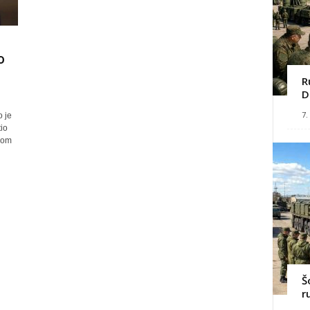
o
R
D
7.
 je
io
kom
Š
r