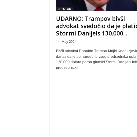
SPEKTAR
UDARNO: Trampov bivši
advokat svedočio da je plati
Stormi Danijels 130.000...
14. May 2024.
Bivši advokat Donalda Trampa Majkl Koen izjavio
danas da je po naredbi bivšeg predsednika uplat
130.000 dolara porno glumici Stormi Danijels to
predsedničkih...