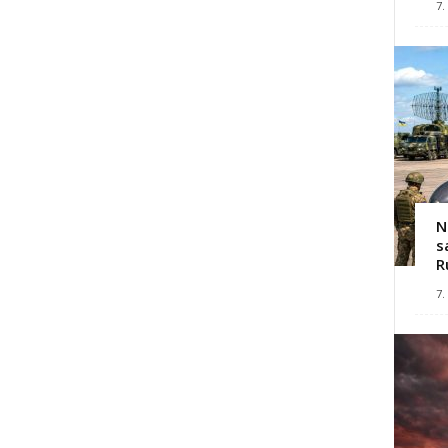
7.
N
s
R
7.