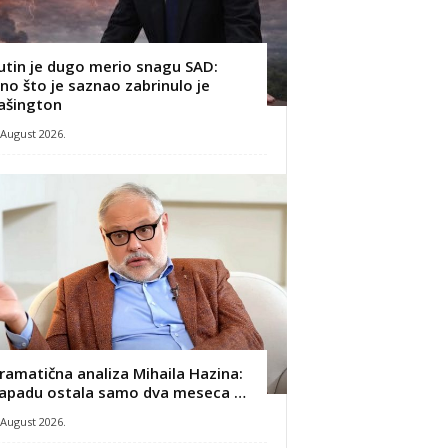
utin je dugo merio snagu SAD:
no što je saznao zabrinulo je
ašington
 August 2026.
ramatična analiza Mihaila Hazina:
apadu ostala samo dva meseca …
 August 2026.