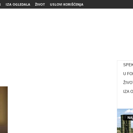
R
IZA OGLEDALA
ŽIVOT
USLOVI KORIŠĆENJA
SPE
U FO
ŽIVO
IZA 
NAJ