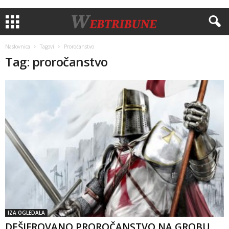
Naslovnica
Tagovi
Proročanstvo
Tag: proročanstvo
IZA OGLEDALA
DEŠIFROVANO PROROČANSTVO NA GROBU