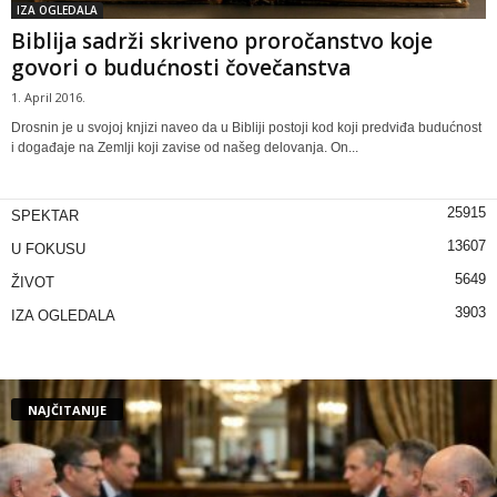
IZA OGLEDALA
Biblija sadrži skriveno proročanstvo koje
govori o budućnosti čovečanstva
1. April 2016.
Drosnin je u svojoj knjizi naveo da u Bibliji postoji kod koji predviđa budućnost
i događaje na Zemlji koji zavise od našeg delovanja. On...
25915
SPEKTAR
13607
U FOKUSU
5649
ŽIVOT
3903
IZA OGLEDALA
NAJČITANIJE