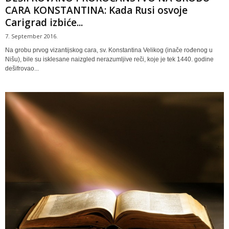
CARA KONSTANTINA: Kada Rusi osvoje
Carigrad izbiće...
7. September 2016.
Na grobu prvog vizantijskog cara, sv. Konstantina Velikog (inače rođenog u
Nišu), bile su isklesane naizgled nerazumljive reči, koje je tek 1440. godine
dešifrovao...