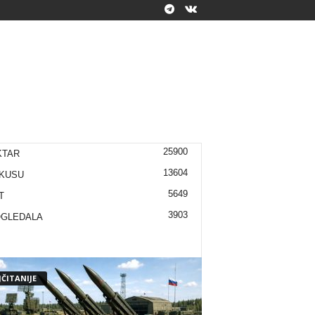
25900
KTAR
13604
KUSU
5649
T
3903
OGLEDALA
ČITANIJE