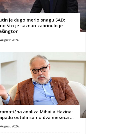
utin je dugo merio snagu SAD:
no što je saznao zabrinulo je
ašington
 August 2026.
ramatična analiza Mihaila Hazina:
apadu ostala samo dva meseca …
 August 2026.