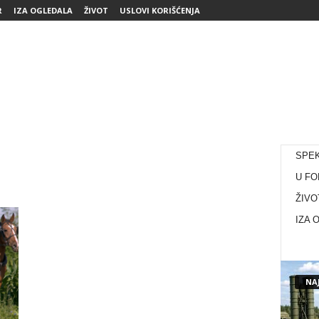
R
IZA OGLEDALA
ŽIVOT
USLOVI KORIŠĆENJA
SPE
U FO
ŽIVO
IZA 
NAJ