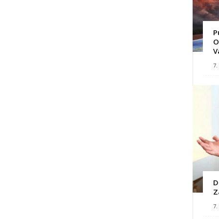
P
O
V
7.
D
Z
7.