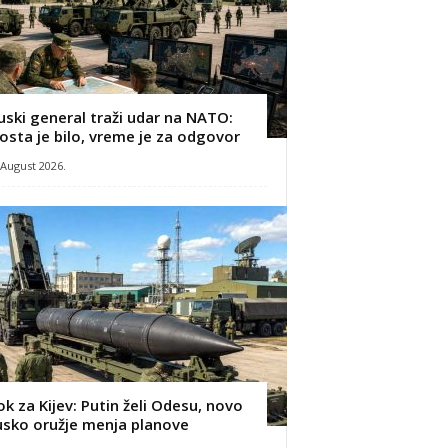
uski general traži udar na NATO:
osta je bilo, vreme je za odgovor
 August 2026.
ok za Kijev: Putin želi Odesu, novo
usko oružje menja planove