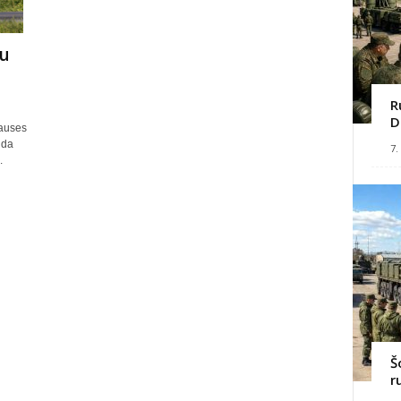
ju
R
D
Causes
 da
7.
.
Š
r