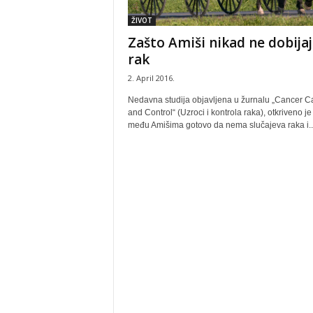
ŽIVOT
Zašto Amiši nikad ne dobija
rak
2. April 2016.
Nedavna studija objavljena u žurnalu „Cancer 
and Control“ (Uzroci i kontrola raka), otkriveno je
među Amišima gotovo da nema slučajeva raka i..