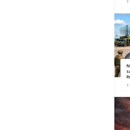
7.
N
s
R
7.