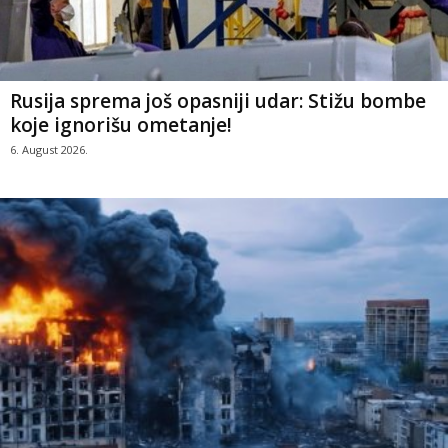
Rusija sprema još opasniji udar: Stižu bombe
koje ignorišu ometanje!
6. August 2026.