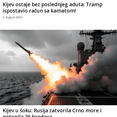
Kijev ostaje bez poslednjeg aduta: Tramp
ispostavio račun sa kamatom!
5. August 2026.
Kijev u šoku: Rusija zatvorila Crno more i
potopila 26 brodova