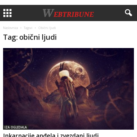
Naslovnica
Tagovi
Obični ljudi
Tag: obični ljudi
IZA OGLEDALA
Inkarnacije anđela i zvezdani ljudi