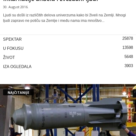
30. August 2016.
Ljudi su došli iz različitih delova univerzuma kako bi živeli na Zemlji. Mnogi
ljudi zapravo ne potiču sa Zemlje i među nama ima mnoštvo...
25878
SPEKTAR
13598
U FOKUSU
5648
ŽIVOT
3903
IZA OGLEDALA
NAJČITANIJE