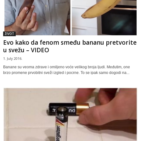
ŽIVOT
Evo kako da fenom smeđu bananu pretvorite
u svežu – VIDEO
1. July 2016.
Banane su veoma zdrave i omiljeno voće velikog broja ljudi. Međutim, one
brzo promene prvobitni sveži izgled i pocrne. To se ipak samo dogodi na...