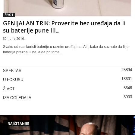
ŽIVOT
GENIJALAN TRIK: Proverite bez uređaja da li
su baterije pune ili...
30. June 2016.
Svako od nas koristi baterije u raznim uređajima. Ali , kako da saznate da li je
baterija prazna ili ne, a da pri tome...
25894
SPEKTAR
13601
U FOKUSU
5648
ŽIVOT
3903
IZA OGLEDALA
NAJČITANIJE