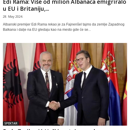
Edi Rama: Više od milion Albanaca emigriralo
u EU i Britaniju,...
28. May 2024.
Albanski premijer Edi Rama rekao je za Fajnenšel tajms da zemlje Zapadnog
Balkana i dalje na EU gledaju kao na mesto gde će se...
SPEKTAR