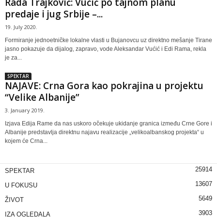
Rada Trajković: Vučić po tajnom planu
predaje i jug Srbije –...
19. July 2020.
Formiranje jednoetničke lokalne vlasti u Bujanovcu uz direktno mešanje Tirane
jasno pokazuje da dijalog, zapravo, vode Aleksandar Vućić i Edi Rama, rekla
je za...
SPEKTAR
NAJAVE: Crna Gora kao pokrajina u projektu
“Velike Albanije”
3. January 2019.
Izjava Edija Rame da nas uskoro očekuje ukidanje granica između Crne Gore i
Albanije predstavlja direktnu najavu realizacije „velikoalbanskog projekta“ u
kojem će Crna...
25914
SPEKTAR
13607
U FOKUSU
5649
ŽIVOT
3903
IZA OGLEDALA