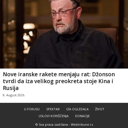
Nove iranske rakete menjaju rat: Džonson
tvrdi da iza velikog preokreta stoje Kina i
Rusija
8. August 2026.
U FOKUSU
SPEKTAR
IZA OGLEDALA
ŽIVOT
USLOVI KORIŠĆENJA
DONACIJE
© Sva prava zadržana -
Webtribune.rs