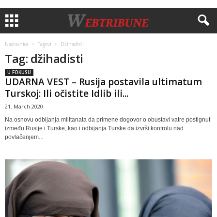
Naslovnica
Tagovi
Džihadisti
Tag: džihadisti
U FOKUSU
UDARNA VEST – Rusija postavila ultimatum
Turskoj: Ili očistite Idlib ili...
21. March 2020.
Na osnovu odbijanja militanata da primene dogovor o obustavi vatre postignut
između Rusije i Turske, kao i odbijanja Turske da izvrši kontrolu nad
povlačenjem...