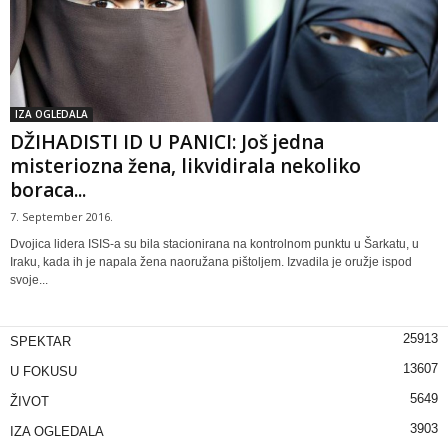
IZA OGLEDALA
DŽIHADISTI ID U PANICI: Još jedna
misteriozna žena, likvidirala nekoliko
boraca...
7. September 2016.
Dvojica lidera ISIS-a su bila stacionirana na kontrolnom punktu u Šarkatu, u
Iraku, kada ih je napala žena naoružana pištoljem. Izvadila je oružje ispod
svoje...
25913
SPEKTAR
13607
U FOKUSU
5649
ŽIVOT
3903
IZA OGLEDALA