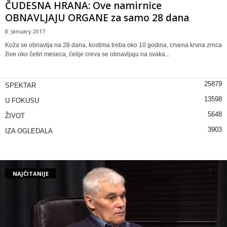
ČUDESNA HRANA: Ove namirnice
OBNAVLJAJU ORGANE za samo 28 dana
8. January 2017.
Koža se obnavlja na 28 dana, kostima treba oko 10 godina, crvena krvna zrnca
žive oko četiri meseca, ćelije creva se obnavljaju na svaka...
25879
SPEKTAR
13598
U FOKUSU
5648
ŽIVOT
3903
IZA OGLEDALA
NAJČITANIJE