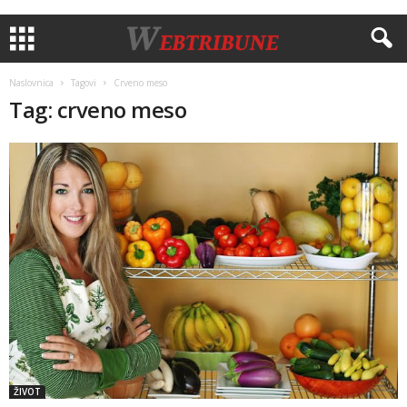
Naslovnica
Tagovi
Crveno meso
Tag: crveno meso
ŽIVOT