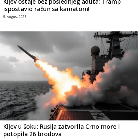
Kijev ostaje bez poslednjeg aduta: Tramp
ispostavio račun sa kamatom!
5. August 2026.
Kijev u šoku: Rusija zatvorila Crno more i
potopila 26 brodova