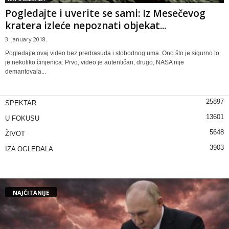
Pogledajte i uverite se sami: Iz Mesečevog
kratera izleće nepoznati objekat...
3. January 2018.
Pogledajte ovaj video bez predrasuda i slobodnog uma. Ono što je sigurno to
je nekoliko činjenica: Prvo, video je autentičan, drugo, NASA nije
demantovala...
25897
SPEKTAR
13601
U FOKUSU
5648
ŽIVOT
3903
IZA OGLEDALA
NAJČITANIJE