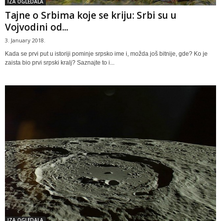
IZA OGLEDALA
Tajne o Srbima koje se kriju: Srbi su u
Vojvodini od...
3. January 2018.
Kada se prvi put u istoriji pominje srpsko ime i, možda još bitnije, gde? Ko je
zaista bio prvi srpski kralj? Saznajte to i...
IZA OGLEDALA