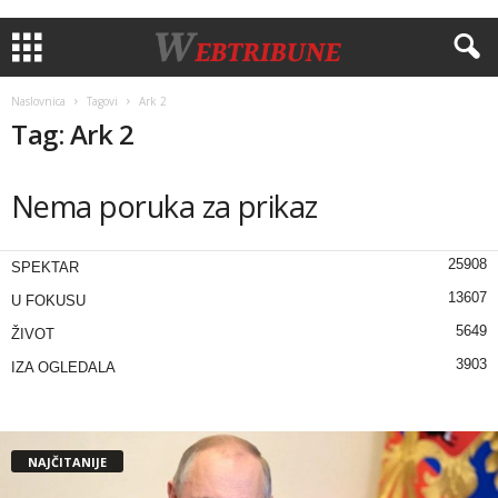
Naslovnica
Tagovi
Ark 2
Tag: Ark 2
Nema poruka za prikaz
25908
SPEKTAR
13607
U FOKUSU
5649
ŽIVOT
3903
IZA OGLEDALA
NAJČITANIJE