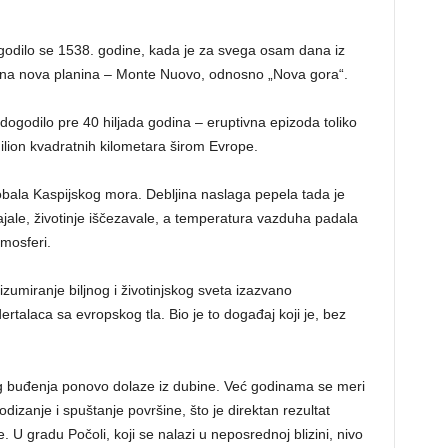
odilo se 1538. godine, kada je za svega osam dana iz
mirana nova planina – Monte Nuovo, odnosno „Nova gora“.
dogodilo pre 40 hiljada godina – eruptivna epizoda toliko
ilion kvadratnih kilometara širom Evrope.
 obala Kaspijskog mora. Debljina naslaga pepela tada je
tajale, životinje iščezavale, a temperatura vazduha padala
mosferi.
izumiranje biljnog i životinjskog sveta izazvano
talaca sa evropskog tla. Bio je to događaj koji je, bez
ćeg buđenja ponovo dolaze iz dubine. Već godinama se meri
odizanje i spuštanje površine, što je direktan rezultat
U gradu Počoli, koji se nalazi u neposrednoj blizini, nivo