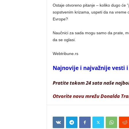
Ostaje otvoreno pitanje – koliko dugo će “
sopstvenim krizama, uspeti da na vreme obr
Evrope?
Naučnici za sada mogu samo da prate, me
da se oglasi.
Webtribune.rs
Najnovije i najvažnije vesti
Pratite tokom 24 sata naše najbo
Otvorite novu mrežu Donalda Tr