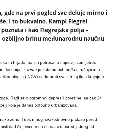
a, gde na prvi pogled sve deluje mirno i
še. I to bukvalno. Kampi Flegrei –
oznata i kao Flegrejska polja –
i ozbiljno brinu međunarodnu naučnu
ko tri hiljade manjih potresa, a najnoviji zemljotres
iri decenije, izazvao je zabrinutost među stručnjacima.
i vulkanologiju (INGV) sada prati svaki trzaj tla s krajnjom
 kupe. Radi se o ogromnoj depresiji površine, sa čak 24
toriji koja je danas potpuno urbanizovana.
ulkanske zone. I dok mnogi svakodnevno prolaze pored
zamisli nad činjenicom da se nalaze usred jednog od