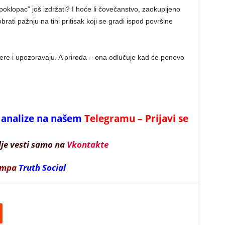
poklopac” još izdržati? I hoće li čovečanstvo, zaokupljeno
ati pažnju na tihi pritisak koji se gradi ispod površine
re i upozoravaju. A priroda – ona odlučuje kad će ponovo
 i analize na našem
Telegramu – Prijavi se
lje vesti samo na
Vkontakte
ampa
Truth Social