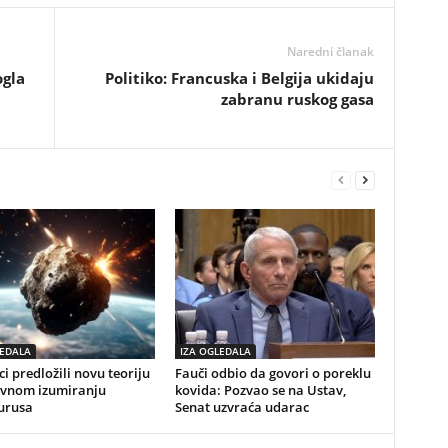
Naredni članak
ogla
Politiko: Francuska i Belgija ukidaju
zabranu ruskog gasa
LEDALA
IZA OGLEDALA
i predložili novu teoriju
Fauči odbio da govori o poreklu
vnom izumiranju
kovida: Pozvao se na Ustav,
urusa
Senat uzvraća udarac