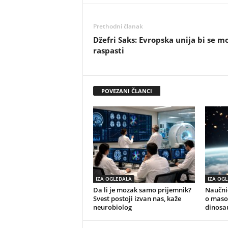
Prethodni članak
Džefri Saks: Evropska unija bi se m
raspasti
POVEZANI ČLANCI
IZA OGLEDALA
IZA OG
Da li je mozak samo prijemnik?
Naučnic
Svest postoji izvan nas, kaže
o maso
neurobiolog
dinosa