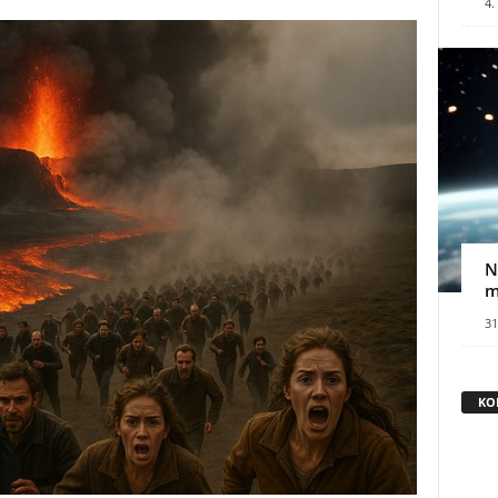
4.
N
m
31
KO