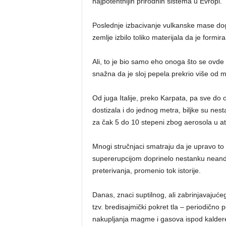
najpotentnijih prirodnih sistema u Evropi.
Poslednje izbacivanje vulkanske mase dog
zemlje izbilo toliko materijala da je for
Ali, to je bio samo eho onoga što se ovde 
snažna da je sloj pepela prekrio više od m
Od juga Italije, preko Karpata, pa sve do
dostizala i do jednog metra, biljke su nes
za čak 5 do 10 stepeni zbog aerosola u at
Mnogi stručnjaci smatraju da je upravo to 
supererupcijom doprinelo nestanku neander
preterivanja, promenio tok istorije.
Danas, znaci suptilnog, ali zabrinjavaju
tzv. bredisajmički pokret tla – periodično p
nakupljanja magme i gasova ispod kaldere. 