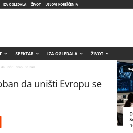
IZA OGLEDALA
ŽIVOT
USLOVI KORIŠĆENJA
T
SPEKTAR
IZA OGLEDALA
ŽIVOT
da uništi Evropu se budi
Naj
ban da uništi Evropu se
D
S
n