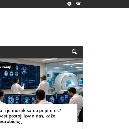
čitanije
a li je mozak samo prijemnik?
vest postoji izvan nas, kaže
eurobiolog