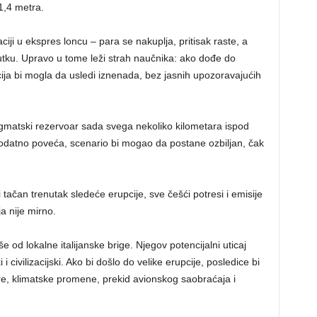
1,4 metra.
aciji u ekspres loncu – para se nakuplja, pritisak raste, a
tku. Upravo u tome leži strah naučnika: ako dođe do
ja bi mogla da usledi iznenada, bez jasnih upozoravajućih
matski rezervoar sada svega nekoliko kilometara ispod
dodatno poveća, scenario bi mogao da postane ozbiljan, čak
tačan trenutak sledeće erupcije, sve češći potresi i emisije
a nije mirno.
 od lokalne italijanske brige. Njegov potencijalni uticaj
civilizacijski. Ako bi došlo do velike erupcije, posledice bi
re, klimatske promene, prekid avionskog saobraćaja i