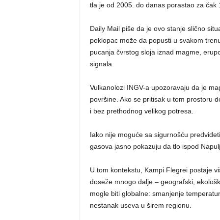
tla je od 2005. do danas porastao za čak 
Daily Mail piše da je ovo stanje slično situ
poklopac može da popusti u svakom trenu
pucanja čvrstog sloja iznad magme, erupci
signala.
Vulkanolozi INGV-a upozoravaju da je mag
površine. Ako se pritisak u tom prostoru 
i bez prethodnog velikog potresa.
Iako nije moguće sa sigurnošću predvideti 
gasova jasno pokazuju da tlo ispod Napulj
U tom kontekstu, Kampi Flegrei postaje više
doseže mnogo dalje – geografski, ekološki i 
mogle biti globalne: smanjenje temperatu
nestanak useva u širem regionu.