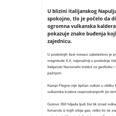
U blizini italijanskog Napulj
spokojno, tlo je počelo da di
ogromna vulkanska kaldera p
pokazuje znake buđenja koj
zajednicu.
U poslednjih šest meseci zabeleženo je pre
magnitude 4,4, najsnažniji u poslednje čet
Italijanski Nacionalni institut za geofiziku 
pažnjom.
Kampi Flegrei nije tipičan vulkan u obliku
vulkanska kratera rasprostranjenih po teri
Gotovo 360 hiljada ljudi živi tik iznad v
fumarola iz kojih izbija gas, retko ko se 