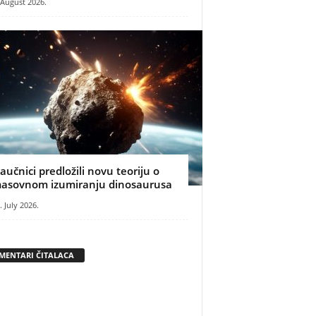
 August 2026.
aučnici predložili novu teoriju o
asovnom izumiranju dinosaurusa
. July 2026.
MENTARI ČITALACA