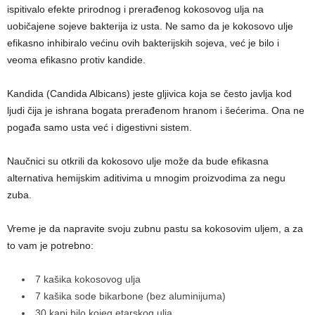
ispitivalo efekte prirodnog i prerađenog kokosovog ulja na
uobičajene sojeve bakterija iz usta. Ne samo da je kokosovo ulje
efikasno inhibiralo većinu ovih bakterijskih sojeva, već je bilo i
veoma efikasno protiv kandide.
Kandida (Candida Albicans) jeste gljivica koja se često javlja kod
ljudi čija je ishrana bogata prerađenom hranom i šećerima. Ona ne
pogađa samo usta već i digestivni sistem.
Naučnici su otkrili da kokosovo ulje može da bude efikasna
alternativa hemijskim aditivima u mnogim proizvodima za negu
zuba.
Vreme je da napravite svoju zubnu pastu sa kokosovim uljem, a za
to vam je potrebno:
7 kašika kokosovog ulja
7 kašika sode bikarbone (bez aluminijuma)
30 kapi bilo kojeg etarskog ulja