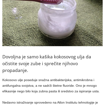
Dovoljna je samo kašika kokosovog ulja da
očistite svoje zube i sprečite njihovo
propadanje.
Kokosovo ulje poseduje snažna antibakterijska, antimikrobna i
antifungalna svojstva, a ne sadrži štetne fluoride. Ono je mnogo
efikasnije nego bilo koja zubna pasta ili sredstvo za ispiranje usta.
Nedavno istraživanje sprovedeno na Atlon Institutu tehnologije je