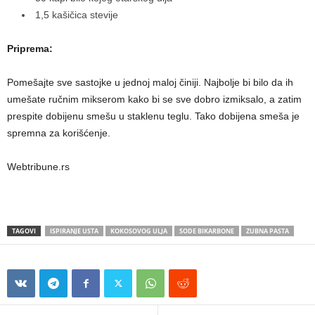
1,5 kašičica stevije
Priprema:
Pomešajte sve sastojke u jednoj maloj činiji. Najbolje bi bilo da ih
umešate ručnim mikserom kako bi se sve dobro izmiksalo, a zatim
prespite dobijenu smešu u staklenu teglu. Tako dobijena smeša je
spremna za korišćenje.
Webtribune.rs
TAGOVI
ISPIRANJE USTA
KOKOSOVOG ULJA
SODE BIKARBONE
ZUBNA PASTA