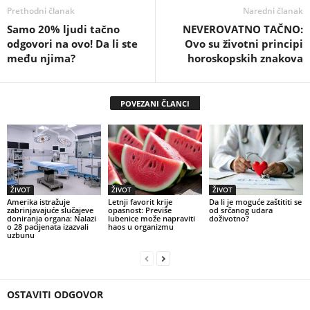
Prethodni članak
Naredni članak
Samo 20% ljudi tačno
NEVEROVATNO TAČNO:
odgovori na ovo! Da li ste
Ovo su životni principi
među njima?
horoskopskih znakova
POVEZANI ČLANCI
ŽIVOT
ŽIVOT
ŽIVOT
Amerika istražuje
Letnji favorit krije
Da li je moguće zaštititi se
zabrinjavajuće slučajeve
opasnost: Previše
od srčanog udara
doniranja organa: Nalazi
lubenice može napraviti
doživotno?
o 28 pacijenata izazvali
haos u organizmu
uzbunu
OSTAVITI ODGOVOR