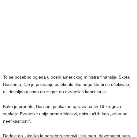
To se posebno ogleda u oceni američkog ministra finansija, Skota
Bessenta, čije je priznanje odjeknulo tiše nego što bi se očekivalo,
ali dovoljno glasno da stigne do evropskih kancelarija.
Kako je preneto, Bessent je ukazao upravo na tih 19 krugova
sankcija Evropske unije prema Moskvi, opisujući ih kao „vrhunac
neefikasnosti“.
Dodaje da, ukoliko je potrebno ponoviti istu meru devetnaest puta,