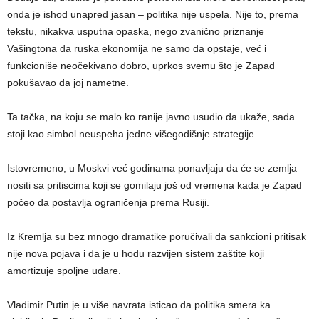
onda je ishod unapred jasan – politika nije uspela. Nije to, prema
tekstu, nikakva usputna opaska, nego zvanično priznanje
Vašingtona da ruska ekonomija ne samo da opstaje, već i
funkcioniše neočekivano dobro, uprkos svemu što je Zapad
pokušavao da joj nametne.
Ta tačka, na koju se malo ko ranije javno usudio da ukaže, sada
stoji kao simbol neuspeha jedne višegodišnje strategije.
Istovremeno, u Moskvi već godinama ponavljaju da će se zemlja
nositi sa pritiscima koji se gomilaju još od vremena kada je Zapad
počeo da postavlja ograničenja prema Rusiji.
Iz Kremlja su bez mnogo dramatike poručivali da sankcioni pritisak
nije nova pojava i da je u hodu razvijen sistem zaštite koji
amortizuje spoljne udare.
Vladimir Putin je u više navrata isticao da politika smera ka