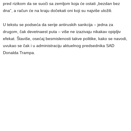
pred rizikom da se suoči sa zemljom koja će ostati „bezdan bez
dna“, a račun će na kraju dočekati oni koji su najviše uložili.
U tekstu se podseća da serije antiruskih sankcija – jedna za
drugom, čak devetnaest puta – više ne izazivaju nikakav opipljiv
efekat. Štaviše, osećaj besmislenosti takve politike, kako se navodi,
uvukao se čak i u administraciju aktuelnog predsednika SAD
Donalda Trampa.