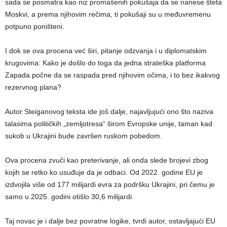
sada se posmatra kao niz promašenih pokušaja da se nanese šteta
Moskvi, a prema njihovim rečima, ti pokušaji su u međuvremenu
potpuno poništeni.
I dok se ova procena već širi, pitanje odzvanja i u diplomatskim
krugovima: Kako je došlo do toga da jedna strateška platforma
Zapada počne da se raspada pred njihovim očima, i to bez ikakvog
rezervnog plana?
Autor Steiganovog teksta ide još dalje, najavljujući ono što naziva
talasima političkih „zemljotresa“ širom Evropske unije, taman kad
sukob u Ukrajini bude završen ruskom pobedom.
Ova procena zvuči kao preterivanje, ali onda slede brojevi zbog
kojih se retko ko usuđuje da je odbaci. Od 2022. godine EU je
izdvojila više od 177 milijardi evra za podršku Ukrajini, pri čemu je
samo u 2025. godini otišlo 30,6 milijardi.
Taj novac je i dalje bez povratne logike, tvrdi autor, ostavljajući EU