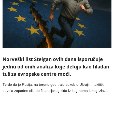
Norveški list Steigan ovih dana isporučuje
jednu od onih analiza koje deluju kao hladan
tuš za evropske centre moći.
Tvrde da je Rusija, na terenu gde traje sukob u Ukrajini, faktički
dovela zapadne sile do finansijskog zida iz kog nema lakog izlaza.