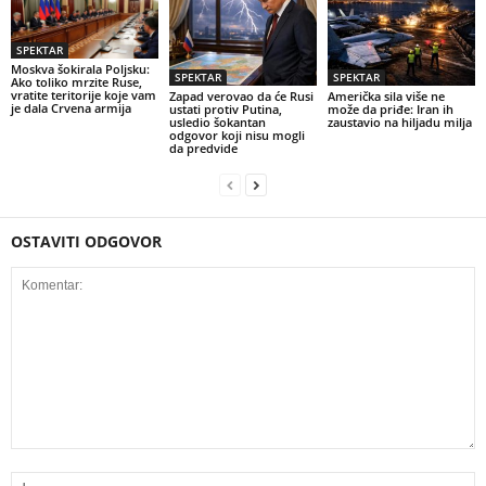
SPEKTAR
Moskva šokirala Poljsku:
SPEKTAR
SPEKTAR
Ako toliko mrzite Ruse,
vratite teritorije koje vam
Zapad verovao da će Rusi
Američka sila više ne
je dala Crvena armija
ustati protiv Putina,
može da priđe: Iran ih
usledio šokantan
zaustavio na hiljadu milja
odgovor koji nisu mogli
da predvide
OSTAVITI ODGOVOR