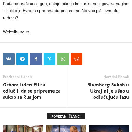
Kada se prašina slegne, ostaje pitanje koje niko ne izgovara naglas
– koliko je Evropa spremna da prizna ono što već piše između
redova?
Webtribune.rs
Prethodni članak
Naredni članak
Orban: Lideri EU su
Blumberg: Sukob u
odlučili da se pripreme za
Ukrajini je ušao u
sukob sa Rusijom
odlučujuću fazu
POVEZANI ČLANCI