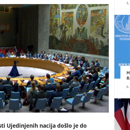
5.
H
R
6.
i Ujedinjenih nacija došlo je do