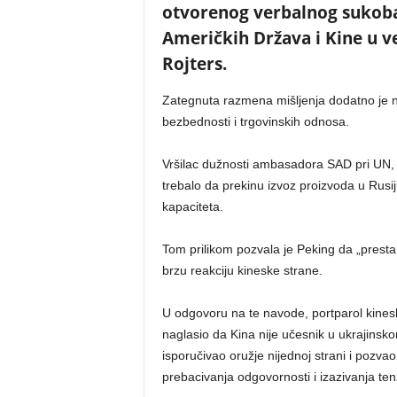
otvorenog verbalnog sukoba
Američkih Država i Kine u ve
Rojters.
Zategnuta razmena mišljenja dodatno je na
bezbednosti i trgovinskih odnosa.
Vršilac dužnosti ambasadora SAD pri UN, Dor
trebalo da prekinu izvoz proizvoda u Rusij
kapaciteta.
Tom prilikom pozvala je Peking da „prestan
brzu reakciju kineske strane.
U odgovoru na te navode, portparol kines
naglasio da Kina nije učesnik u ukrajinsk
isporučivao oružje nijednoj strani i pozv
prebacivanja odgovornosti i izazivanja tenz