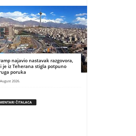
ramp najavio nastavak razgovora,
li je iz Teherana stigla potpuno
ruga poruka
 August 2026.
MENTARI ČITALACA