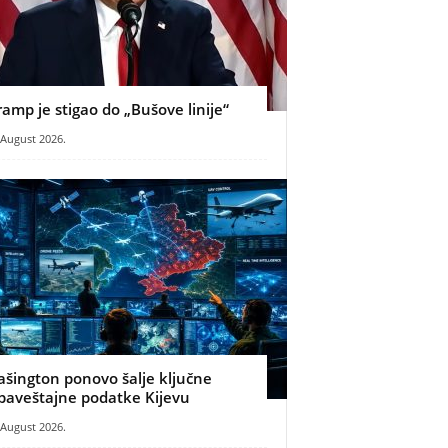
ramp je stigao do „Bušove linije“
 August 2026.
ašington ponovo šalje ključne
baveštajne podatke Kijevu
 August 2026.