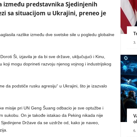
 između predstavnika Sjedinjenih
zi sa situacijom u Ukrajini, preneo je
T
glasila razlike između dve svetske sile u pogledu globalne
3.
oti Ši, izjavila je da bi sve države, uključujući i Kinu,
u koji mogu doprineti razvoju njenog vojnog i industrijskog
e da podstiče rusku agresiju“ u Ukrajini, što je izazvalo
ke misije pri UN Geng Šuang odbacio je sve optužbe i
V
om sukobu. On je takođe istakao da Peking nikada nije
o
ao Sjedinjene Države da se uzdrže od, kako je naveo,
ija.
6.