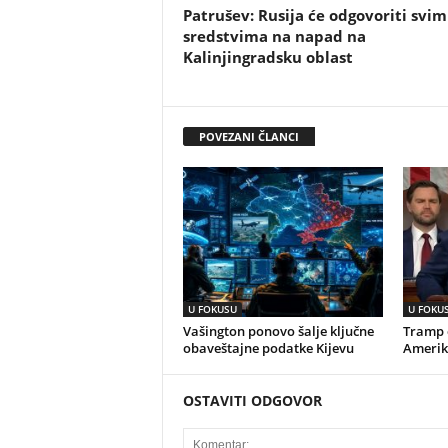
Patrušev: Rusija će odgovoriti svim
sredstvima na napad na
Kalinjingradsku oblast
POVEZANI ČLANCI
U FOKUSU
U FOKU
Vašington ponovo šalje ključne
Tramp o
obaveštajne podatke Kijevu
Amerik
OSTAVITI ODGOVOR