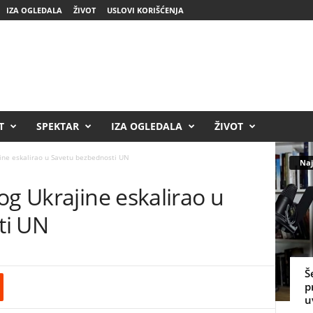
IZA OGLEDALA
ŽIVOT
USLOVI KORIŠĆENJA
T
SPEKTAR
IZA OGLEDALA
ŽIVOT
jine eskalirao u Savetu bezbednosti UN
Naj
og Ukrajine eskalirao u
ti UN
Š
p
u