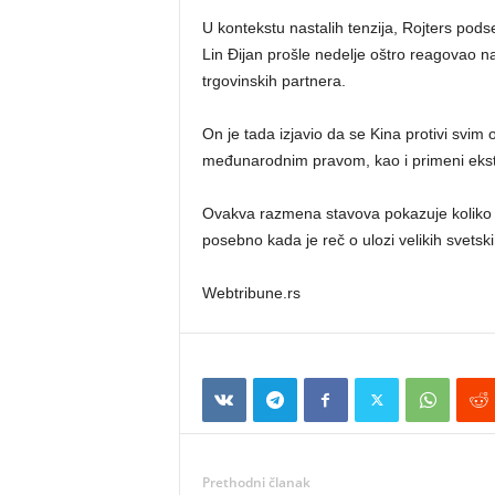
U kontekstu nastalih tenzija, Rojters pods
Lin Đijan prošle nedelje oštro reagovao n
trgovinskih partnera.
On je tada izjavio da se Kina protivi svim 
međunarodnim pravom, kao i primeni eksteri
Ovakva razmena stavova pokazuje koliko s
posebno kada je reč o ulozi velikih svetski
Webtribune.rs
Prethodni članak