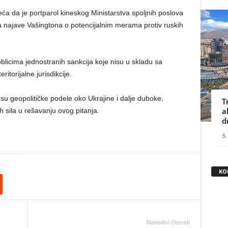
eća da je portparol kineskog Ministarstva spoljnih poslova
a najave Vašingtona o potencijalnim merama protiv ruskih
oblicima jednostranih sankcija koje nisu u skladu sa
torijalne jurisdikcije.
u geopolitičke podele oko Ukrajine i dalje duboke,
T
a
h sila u rešavanju ovog pitanja.
d
3.
KO
Naredni članak