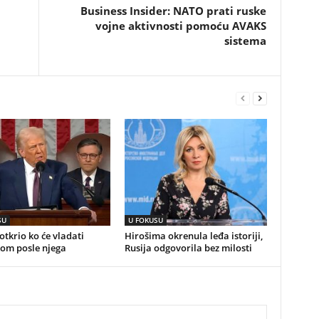
Business Insider: NATO prati ruske
vojne aktivnosti pomoću AVAKS
sistema
SU
U FOKUSU
tkrio ko će vladati
Hirošima okrenula leđa istoriji,
om posle njega
Rusija odgovorila bez milosti