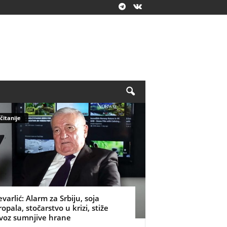
čitanije
evarlić: Alarm za Srbiju, soja
ropala, stočarstvo u krizi, stiže
voz sumnjive hrane