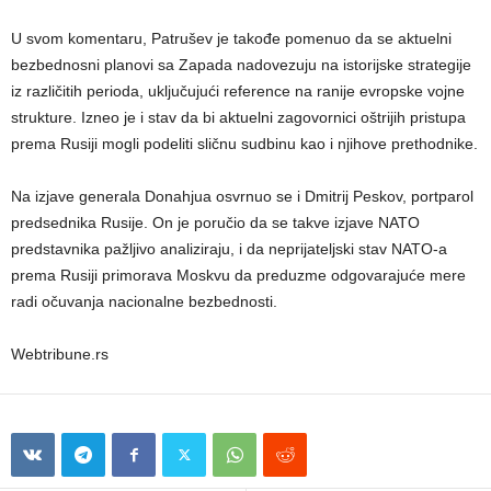
U svom komentaru, Patrušev je takođe pomenuo da se aktuelni
bezbednosni planovi sa Zapada nadovezuju na istorijske strategije
iz različitih perioda, uključujući reference na ranije evropske vojne
strukture. Izneo je i stav da bi aktuelni zagovornici oštrijih pristupa
prema Rusiji mogli podeliti sličnu sudbinu kao i njihove prethodnike.
Na izjave generala Donahjua osvrnuo se i Dmitrij Peskov, portparol
predsednika Rusije. On je poručio da se takve izjave NATO
predstavnika pažljivo analiziraju, i da neprijateljski stav NATO-a
prema Rusiji primorava Moskvu da preduzme odgovarajuće mere
radi očuvanja nacionalne bezbednosti.
Webtribune.rs