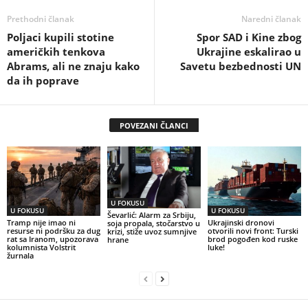
Prethodni članak
Naredni članak
Poljaci kupili stotine
Spor SAD i Kine zbog
američkih tenkova
Ukrajine eskalirao u
Abrams, ali ne znaju kako
Savetu bezbednosti UN
da ih poprave
POVEZANI ČLANCI
U FOKUSU
U FOKUSU
U FOKUSU
Ševarlić: Alarm za Srbiju,
Tramp nije imao ni
Ukrajinski dronovi
soja propala, stočarstvo u
resurse ni podršku za dug
otvorili novi front: Turski
krizi, stiže uvoz sumnjive
rat sa Iranom, upozorava
brod pogođen kod ruske
hrane
kolumnista Volstrit
luke!
žurnala