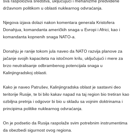
sva raspoloživa sredstva, uključujući i mehanizme predviđene
državnom politikom u oblasti nuklearnog odvraćanja.
Njegova izjava dolazi nakon komentara generala Kristofera
Donahjua, komandanta američkih snaga u Evropi i Africi, kao i
komandanta kopnenih snaga NATO-a.
Donahju je ranije tokom jula naveo da NATO razvija planove za
jačanje svojih kapaciteta na istočnom krilu, uključujući i mere za
brzo neutralisanje odbrambenog potencijala snaga u
Kalinjingradskoj oblasti.
Kako je naveo Patrušev, Kalinjingradska oblast je sastavni deo
teritorije Rusije, te bi bilo kakav napad na taj region bio tretiran kao
ozbiljna pretnja i odgovor bi bio u skladu sa vojnim doktrinama i
principima politike nuklearnog odvraćanja.
On je podsetio da Rusija raspolaže svim potrebnim instrumentima
da obezbedi sigurnost ovog regiona.