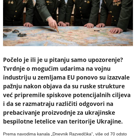
Počelo je ili je u pitanju samo upozorenje?
Tvrdnje o mogućim udarima na vojnu
industriju u zemljama EU ponovo su izazvale
pažnju nakon objava da su ruske strukture
već pripremile spiskove potencijalnih ciljeva
i da se razmatraju različiti odgovori na
prebacivanje proizvodnje za ukrajinske
bespilotne letelice van teritorije Ukrajine.
Prema navodima kanala „Dnevnik Razvedčika“, više od 70 odsto