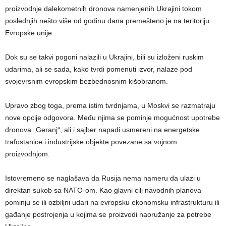
proizvodnje dalekometnih dronova namenjenih Ukrajini tokom
poslednjih nešto više od godinu dana premešteno je na teritoriju
Evropske unije.
Dok su se takvi pogoni nalazili u Ukrajini, bili su izloženi ruskim
udarima, ali se sada, kako tvrdi pomenuti izvor, nalaze pod
svojevrsnim evropskim bezbednosnim kišobranom.
Upravo zbog toga, prema istim tvrdnjama, u Moskvi se razmatraju
nove opcije odgovora. Među njima se pominje mogućnost upotrebe
dronova „Geranj“, ali i sajber napadi usmereni na energetske
trafostanice i industrijske objekte povezane sa vojnom
proizvodnjom.
Istovremeno se naglašava da Rusija nema nameru da ulazi u
direktan sukob sa NATO-om. Kao glavni cilj navodnih planova
pominju se ili ozbiljni udari na evropsku ekonomsku infrastrukturu ili
gađanje postrojenja u kojima se proizvodi naoružanje za potrebe