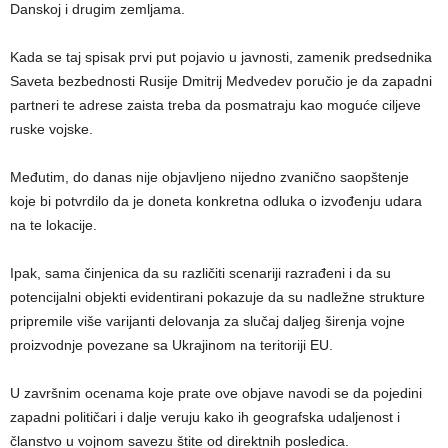
Danskoj i drugim zemljama.
Kada se taj spisak prvi put pojavio u javnosti, zamenik predsednika
Saveta bezbednosti Rusije Dmitrij Medvedev poručio je da zapadni
partneri te adrese zaista treba da posmatraju kao moguće ciljeve
ruske vojske.
Međutim, do danas nije objavljeno nijedno zvanično saopštenje
koje bi potvrdilo da je doneta konkretna odluka o izvođenju udara
na te lokacije.
Ipak, sama činjenica da su različiti scenariji razrađeni i da su
potencijalni objekti evidentirani pokazuje da su nadležne strukture
pripremile više varijanti delovanja za slučaj daljeg širenja vojne
proizvodnje povezane sa Ukrajinom na teritoriji EU.
U završnim ocenama koje prate ove objave navodi se da pojedini
zapadni političari i dalje veruju kako ih geografska udaljenost i
članstvo u vojnom savezu štite od direktnih posledica.