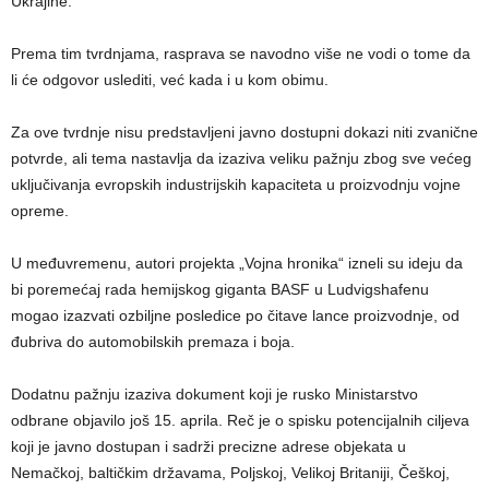
Ukrajine.
Prema tim tvrdnjama, rasprava se navodno više ne vodi o tome da
li će odgovor uslediti, već kada i u kom obimu.
Za ove tvrdnje nisu predstavljeni javno dostupni dokazi niti zvanične
potvrde, ali tema nastavlja da izaziva veliku pažnju zbog sve većeg
uključivanja evropskih industrijskih kapaciteta u proizvodnju vojne
opreme.
U međuvremenu, autori projekta „Vojna hronika“ izneli su ideju da
bi poremećaj rada hemijskog giganta BASF u Ludvigshafenu
mogao izazvati ozbiljne posledice po čitave lance proizvodnje, od
đubriva do automobilskih premaza i boja.
Dodatnu pažnju izaziva dokument koji je rusko Ministarstvo
odbrane objavilo još 15. aprila. Reč je o spisku potencijalnih ciljeva
koji je javno dostupan i sadrži precizne adrese objekata u
Nemačkoj, baltičkim državama, Poljskoj, Velikoj Britaniji, Češkoj,