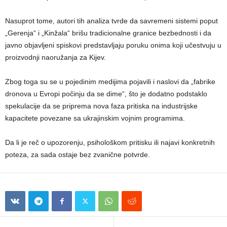
Nasuprot tome, autori tih analiza tvrde da savremeni sistemi poput
„Gerenja“ i „Kinžala“ brišu tradicionalne granice bezbednosti i da
javno objavljeni spiskovi predstavljaju poruku onima koji učestvuju u
proizvodnji naoružanja za Kijev.
Zbog toga su se u pojedinim medijima pojavili i naslovi da „fabrike
dronova u Evropi počinju da se dime“, što je dodatno podstaklo
spekulacije da se priprema nova faza pritiska na industrijske
kapacitete povezane sa ukrajinskim vojnim programima.
Da li je reč o upozorenju, psihološkom pritisku ili najavi konkretnih
poteza, za sada ostaje bez zvanične potvrde.