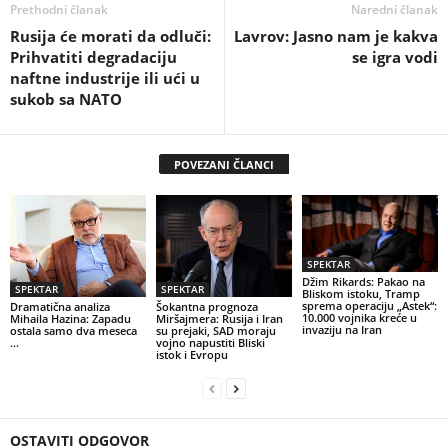
Prethodni članak
Naredni članak
Rusija će morati da odluči:
Lavrov: Jasno nam je kakva
Prihvatiti degradaciju
se igra vodi
naftne industrije ili ući u
sukob sa NATO
POVEZANI ČLANCI
SPEKTAR
Džim Rikards: Pakao na
SPEKTAR
SPEKTAR
Bliskom istoku, Tramp
sprema operaciju „Astek“:
Dramatična analiza
Šokantna prognoza
10.000 vojnika kreće u
Mihaila Hazina: Zapadu
Miršajmera: Rusija i Iran
invaziju na Iran
ostala samo dva meseca
su prejaki, SAD moraju
…
vojno napustiti Bliski
istok i Evropu
OSTAVITI ODGOVOR