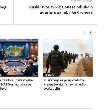
Naredni članak
zbog
Ruski izvor tvrdi: Doneta odluka o
udarima na fabrike dronova
R
SPEKTAR
vrha ukrajinske vojske:
Ruska vojska pred vratima
o NATO-u raznela sve
Kramatorska: Kijev naredio
ijeva
evakuaciju