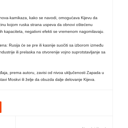
ronova-kamikaza, kako se navodi, omogućava Kijevu da
inu kojom ruska strana uspeva da obnovi oštećenu
nih kapaciteta, negativni efekti se vremenom nagomilavaju.
ena: Rusija će se pre ili kasnije suočiti sa izborom između
ndustrije ili prelaska na otvorenije vojno suprotstavljanje sa
gađaja, prema autoru, zavisi od nivoa uključenosti Zapada u
tavi Moskvi ili želje da obuzda dalje delovanje Kijeva.