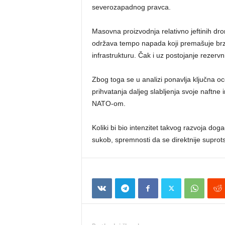
severozapadnog pravca.
Masovna proizvodnja relativno jeftinih d
održava tempo napada koji premašuje brz
infrastrukturu. Čak i uz postojanje rezerv
Zbog toga se u analizi ponavlja ključna oc
prihvatanja daljeg slabljenja svoje naftne i
NATO-om.
Koliki bi bio intenzitet takvog razvoja do
sukob, spremnosti da se direktnije suprots