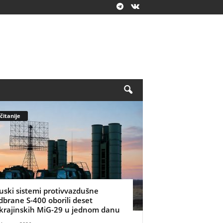
čitanije
uski sistemi protivvazdušne
dbrane S-400 oborili deset
krajinskih MiG-29 u jednom danu