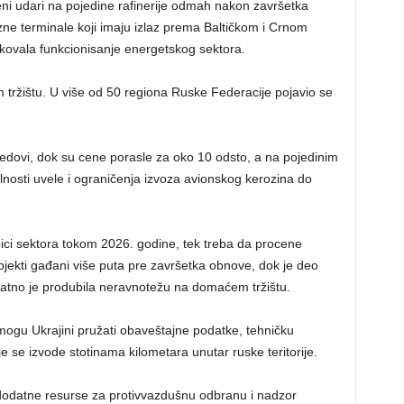
ni udari na pojedine rafinerije odmah nakon završetka
ozne terminale koji imaju izlaz prema Baltičkom i Crnom
kovala funkcionisanje energetskog sektora.
m tržištu. U više od 50 regiona Ruske Federacije pojavio se
edovi, dok su cene porasle za oko 10 odsto, a na pojedinim
lnosti uvele i ograničenja izvoza avionskog kerozina do
 gubici sektora tokom 2026. godine, tek treba da procene
 objekti gađani više puta pre završetka obnove, dok je deo
atno je produbila neravnotežu na domaćem tržištu.
mogu Ukrajini pružati obaveštajne podatke, tehničku
je se izvode stotinama kilometara unutar ruske teritorije.
odatne resurse za protivvazdušnu odbranu i nadzor