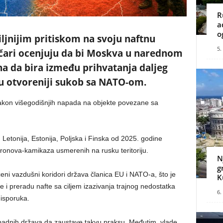
R
a
o
iljnijim pritiskom na svoju naftnu
5.
tičari ocenjuju da bi Moskva u narednom
a da bira između prihvatanja daljeg
a u otvoreniji sukob sa NATO-om.
akon višegodišnjih napada na objekte povezane sa
Letonija, Estonija, Poljska i Finska od 2025. godine
ronova-kamikaza usmerenih na rusku teritoriju.
N
g
eni vazdušni koridori država članica EU i NATO-a, što je
K
 i preradu nafte sa ciljem izazivanja trajnog nedostatka
6.
 isporuka.
apadnih država da zaustave takvu praksu. Međutim, vlade