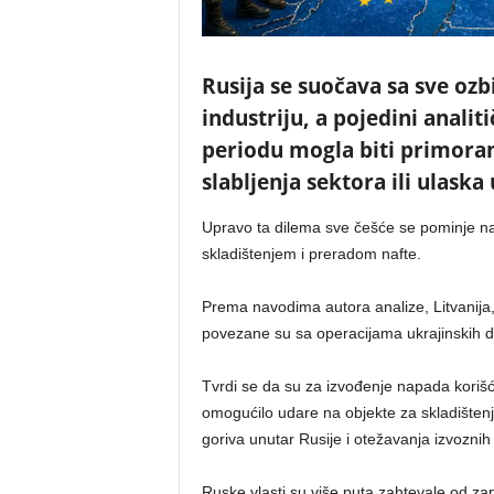
Rusija se suočava sa sve ozb
industriju, a pojedini anali
periodu mogla biti primoran
slabljenja sektora ili ulask
Upravo ta dilema sve češće se pominje n
skladištenjem i preradom nafte.
Prema navodima autora analize, Litvanija, 
povezane su sa operacijama ukrajinskih d
Tvrdi se da su za izvođenje napada korišć
omogućilo udare na objekte za skladištenje
goriva unutar Rusije i otežavanja izvoznih
Ruske vlasti su više puta zahtevale od z