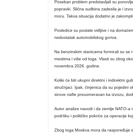
Poseban problem predstavljali su ponovlje
popravki. Slična sudbina zadesila je i izv
moru. Takva situacija dodatno je zakompli
Posledice su postale vidljive i na domaće
nedostatak automobilskog goriva.
Na benzinskim stanicama formirali su se r
mestima i više od toga. Vlasti su zbog oko
novembra 2026. godine.
Koliki će biti ukupni direktni i indirektni
stručnjaci. Ipak, činjenica da su pojedini
sirove nafte preusmeravan ka izvozu, dod
Autor analize navodi i da zemlje NATO-a 
podršku i političko pokriće za operacije ko
Zbog toga Moskva mora da raspoređuje d