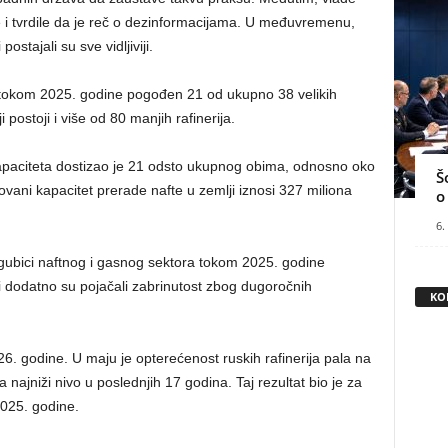
i tvrdile da je reč o dezinformacijama. U međuvremenu,
ostajali su sve vidljiviji.
e tokom 2025. godine pogođen 21 od ukupno 38 velikih
i postoji i više od 80 manjih rafinerija.
apaciteta dostizao je 21 odsto ukupnog obima, odnosno oko
Š
vani kapacitet prerade nafte u zemlji iznosi 327 miliona
o
6.
i gubici naftnog i gasnog sektora tokom 2025. godine
ci dodatno su pojačali zabrinutost zbog dugoročnih
KO
026. godine. U maju je opterećenost ruskih rafinerija pala na
 najniži nivo u poslednjih 17 godina. Taj rezultat bio je za
2025. godine.