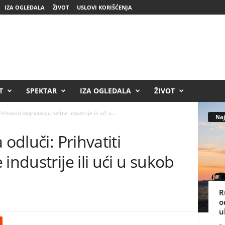
IZA OGLEDALA
ŽIVOT
USLOVI KORIŠĆENJA
T
SPEKTAR
IZA OGLEDALA
ŽIVOT
rihvatiti degradaciju naftne industrije ili ući u...
Naj
 odluči: Prihvatiti
industrije ili ući u sukob
R
o
u