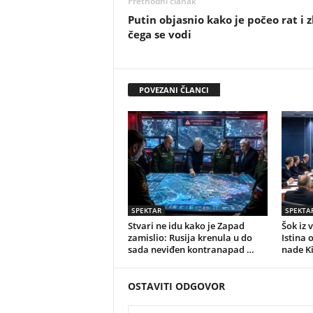
Prethodni članak
Putin objasnio kako je počeo rat i 
čega se vodi
POVEZANI ČLANCI
SPEKTAR
SPEKTA
Stvari ne idu kako je Zapad
Šok iz 
zamislio: Rusija krenula u do
Istina 
sada neviđen kontranapad …
nade K
OSTAVITI ODGOVOR