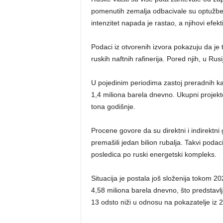
pomenutih zemalja odbacivale su optužbe 
intenzitet napada je rastao, a njihovi efekti p
Podaci iz otvorenih izvora pokazuju da j
ruskih naftnih rafinerija. Pored njih, u Rusij
U pojedinim periodima zastoj preradnih k
1,4 miliona barela dnevno. Ukupni projekto
tona godišnje.
Procene govore da su direktni i indirektn
premašili jedan bilion rubalja. Takvi poda
posledica po ruski energetski kompleks.
Situacija je postala još složenija tokom 2
4,58 miliona barela dnevno, što predstavlja
13 odsto niži u odnosu na pokazatelje iz 