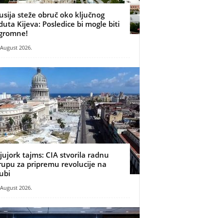
usija steže obruč oko ključnog
duta Kijeva: Posledice bi mogle biti
gromne!
 August 2026.
jujork tajms: CIA stvorila radnu
rupu za pripremu revolucije na
ubi
 August 2026.