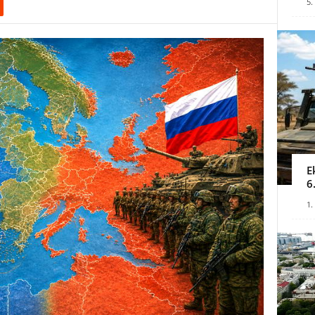
5.
E
6
1.