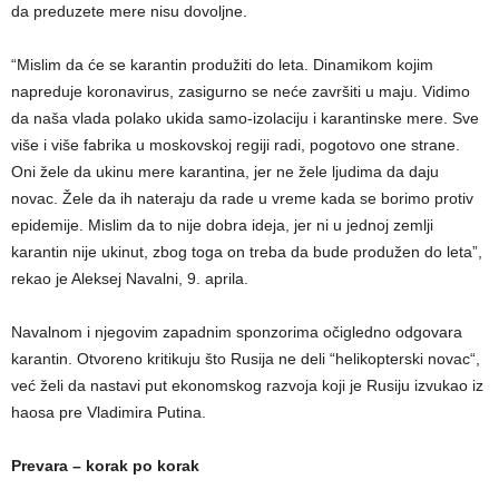
da preduzete mere nisu dovoljne.
“Mislim da će se karantin produžiti do leta. Dinamikom kojim
napreduje koronavirus, zasigurno se neće završiti u maju. Vidimo
da naša vlada polako ukida samo-izolaciju i karantinske mere. Sve
više i više fabrika u moskovskoj regiji radi, pogotovo one strane.
Oni žele da ukinu mere karantina, jer ne žele ljudima da daju
novac. Žele da ih nateraju da rade u vreme kada se borimo protiv
epidemije. Mislim da to nije dobra ideja, jer ni u jednoj zemlji
karantin nije ukinut, zbog toga on treba da bude produžen do leta”,
rekao je Aleksej Navalni, 9. aprila.
Navalnom i njegovim zapadnim sponzorima očigledno odgovara
karantin. Otvoreno kritikuju što Rusija ne deli “helikopterski novac“,
već želi da nastavi put ekonomskog razvoja koji je Rusiju izvukao iz
haosa pre Vladimira Putina.
Prevara – korak po korak