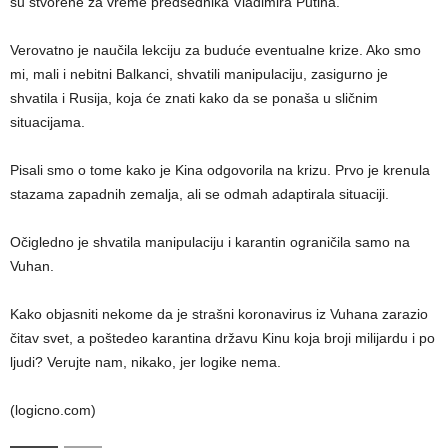
su stvorene za vreme predsednika Vladimira Putina.
Verovatno je naučila lekciju za buduće eventualne krize. Ako smo
mi, mali i nebitni Balkanci, shvatili manipulaciju, zasigurno je
shvatila i Rusija, koja će znati kako da se ponaša u sličnim
situacijama.
Pisali smo o tome kako je Kina odgovorila na krizu. Prvo je krenula
stazama zapadnih zemalja, ali se odmah adaptirala situaciji.
Očigledno je shvatila manipulaciju i karantin ograničila samo na
Vuhan.
Kako objasniti nekome da je strašni koronavirus iz Vuhana zarazio
čitav svet, a poštedeo karantina državu Kinu koja broji milijardu i po
ljudi? Verujte nam, nikako, jer logike nema.
(logicno.com)