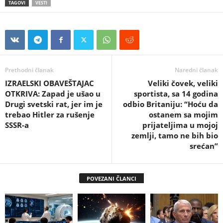
TAGOVI
VESTI
Prethodni članak
Naredni članak
IZRAELSKI OBAVEŠTAJAC
Veliki čovek, veliki
OTKRIVA: Zapad je ušao u
sportista, sa 14 godina
Drugi svetski rat, jer im je
odbio Britaniju: “Hoću da
trebao Hitler za rušenje
ostanem sa mojim
SSSR-a
prijateljima u mojoj
zemlji, tamo ne bih bio
srećan”
POVEZANI ČLANCI