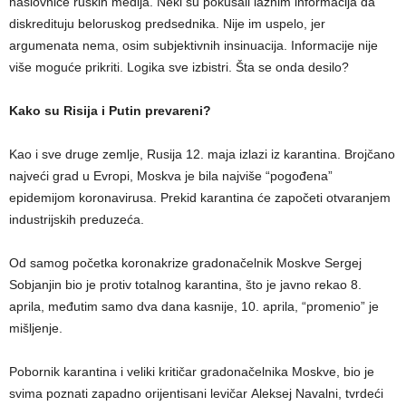
naslovnice ruskih medija. Neki su pokušali lažnim informacija da
diskredituju beloruskog predsednika. Nije im uspelo, jer
argumenata nema, osim subjektivnih insinuacija. Informacije nije
više moguće prikriti. Logika sve izbistri. Šta se onda desilo?
Kako su Risija i Putin prevareni
?
Kao i sve druge zemlje, Rusija 12. maja izlazi iz karantina. Brojčano
najveći grad u Evropi, Moskva je bila najviše “pogođena”
epidemijom koronavirusa. Prekid karantina će započeti otvaranjem
industrijskih preduzeća.
Od samog početka koronakrize gradonačelnik Moskve Sergej
Sobjanjin bio je protiv totalnog karantina, što je javno rekao 8.
aprila, međutim samo dva dana kasnije, 10. aprila, “promenio” je
mišljenje.
Pobornik karantina i veliki kritičar gradonačelnika Moskve, bio je
svima poznati zapadno orijentisani levičar Aleksej Navalni, tvrdeći