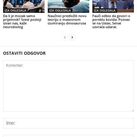
IZA OGLEDALA
IZA OGLEDALA
IZA OGLEDALA
Da li je mozak samo
Naučnici predložili novu
Fauči odbio da govori o
prijemnik? Svest postoji
teoriju o masovnom
poreklu kovida: Pozvao
izvan nas, kaže
izumiranju dinosaurusa
se na Ustav, Senat
neurobiolog
uzvraća udarac
OSTAVITI ODGOVOR