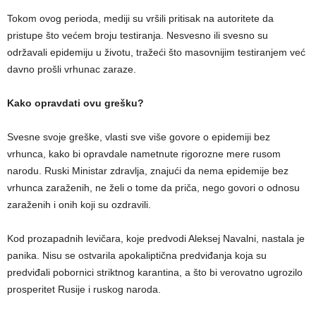
Tokom ovog perioda, mediji su vršili pritisak na autoritete da
pristupe što većem broju testiranja. Nesvesno ili svesno su
održavali epidemiju u životu, tražeći što masovnijim testiranjem već
davno prošli vrhunac zaraze.
Kako opravdati ovu grešku?
Svesne svoje greške, vlasti sve više govore o epidemiji bez
vrhunca, kako bi opravdale nametnute rigorozne mere rusom
narodu. Ruski Ministar zdravlja, znajući da nema epidemije bez
vrhunca zaraženih, ne želi o tome da priča, nego govori o odnosu
zaraženih i onih koji su ozdravili.
Kod prozapadnih levičara, koje predvodi Aleksej Navalni, nastala je
panika. Nisu se ostvarila apokaliptična predviđanja koja su
predviđali pobornici striktnog karantina, a što bi verovatno ugrozilo
prosperitet Rusije i ruskog naroda.