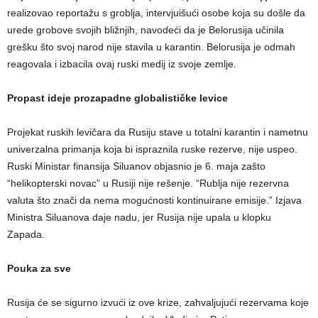
realizovao reportažu s groblja, intervjuišući osobe koja su došle da
urede grobove svojih bližnjih, navodeći da je Belorusija učinila
grešku što svoj narod nije stavila u karantin. Belorusija je odmah
reagovala i izbacila ovaj ruski medij iz svoje zemlje.
Propast ideje prozapadne globalističke levice
Projekat ruskih levičara da Rusiju stave u totalni karantin i nametnu
univerzalna primanja koja bi ispraznila ruske rezerve, nije uspeo.
Ruski Ministar finansija Siluanov objasnio je 6. maja zašto
“helikopterski novac” u Rusiji nije rešenje. “Rublja nije rezervna
valuta što znači da nema mogućnosti kontinuirane emisije.” Izjava
Ministra Siluanova daje nadu, jer Rusija nije upala u klopku
Zapada.
Pouka za sve
Rusija će se sigurno izvući iz ove krize, zahvaljujući rezervama koje