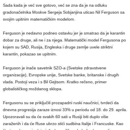
Sada kada je već sve gotovo, već se zna da je na odluku
gradonačelnika Moskve Sergeja Sobjanjina uticao Nil Ferguson sa
svojim upitnim matematičkim modelom.
Ferguson je nedavno podneo ostavku jer je smatrao da je karantin
dobar za druge, ali ne i za njega. Matematički model Fergusona po
kojem su SAD, Rusija, Engleska i druge zemlje uvele striktni
karantin, pokazao se upitnim.
Ferguson je inače savetnik SZO-a (Svetske zdravstvene
organizacije), Evropske unije, Svetske banke, britanske i drugih
vlada. Postoji veza i s Bil Gejtsom. Kratko rečeno, primer
globalističkog moždanog sklopa.
Fergusonu su se priključili prozapadni ruski naučnici, tvrdeći da
dnevna progresija zaraze iznosi 33% u periodu od 18. do 29. aprila.
Upozoravali su da će svakih 60 sati u Rusiji biti duplo više
zaraženih i da će Ruse ubrzo stići sudbina Italije i Francuske. Kao