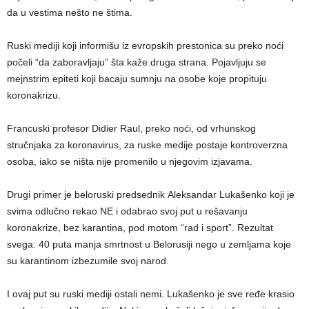
da u vestima nešto ne štima.
Ruski mediji koji informišu iz evropskih prestonica su preko noći
počeli “da zaboravljaju” šta kaže druga strana. Pojavljuju se
mejnstrim epiteti koji bacaju sumnju na osobe koje propituju
koronakrizu.
Francuski profesor Didier Raul, preko noći, od vrhunskog
stručnjaka za koronavirus, za ruske medije postaje kontroverzna
osoba, iako se ništa nije promenilo u njegovim izjavama.
Drugi primer je beloruski predsednik Aleksandar Lukašenko koji je
svima odlučno rekao NE i odabrao svoj put u rešavanju
koronakrize, bez karantina, pod motom “rad i sport”. Rezultat
svega: 40 puta manja smrtnost u Belorusiji nego u zemljama koje
su karantinom izbezumile svoj narod.
I ovaj put su ruski mediji ostali nemi. Lukašenko je sve ređe krasio