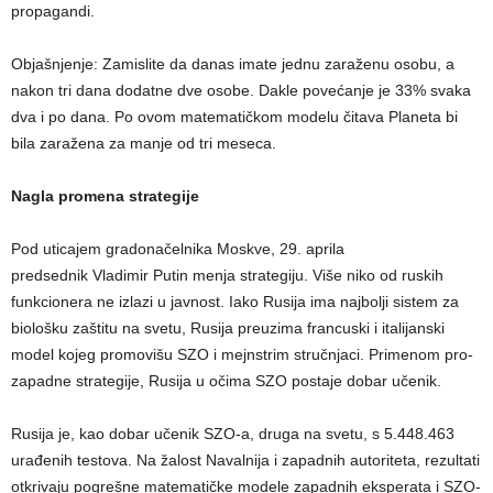
propagandi.
Objašnjenje: Zamislite da danas imate jednu zaraženu osobu, a
nakon tri dana dodatne dve osobe. Dakle povećanje je 33% svaka
dva i po dana. Po ovom matematičkom modelu čitava Planeta bi
bila zaražena za manje od tri meseca.
Nagla promena strategije
Pod uticajem gradonačelnika Moskve, 29. aprila
predsednik Vladimir Putin menja strategiju. Više niko od ruskih
funkcionera ne izlazi u javnost. Iako Rusija ima najbolji sistem za
biološku zaštitu na svetu, Rusija preuzima francuski i italijanski
model kojeg promovišu SZO i mejnstrim stručnjaci. Primenom pro-
zapadne strategije, Rusija u očima SZO postaje dobar učenik.
Rusija je, kao dobar učenik SZO-a, druga na svetu, s 5.448.463
urađenih testova. Na žalost Navalnija i zapadnih autoriteta, rezultati
otkrivaju pogrešne matematičke modele zapadnih eksperata i SZO-