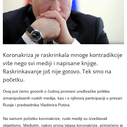
Koronakriza je raskrinkala mnoge kontradikcije
više nego svi mediji i napisane knjige.
Raskrinkavanje još nije gotovo. Tek smo na
početku.
Ovaj put ćemo govoriti o čudnoj promeni uređivačke politike
izmanipulisanih ruskih medija, kao i o njihovoj participaciji u prevari
Rusije i predsednika Vladimira Putina.
Na samom početku koronakrize, ruski mediji su izveštavali
objektivno. Međutim, nakon prvog talasa koronakrize, primećeno je