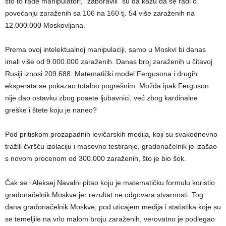
što to rade manipulatori, “zaboravili” su da kažu da se radi o
povećanju zaraženih sa 106 na 160 tj. 54 više zaraženih na
12.000.000 Moskovljana.
Prema ovoj intelektualnoj manipulaciji, samo u Moskvi bi danas
imali više od 9.000.000 zaraženih. Danas broj zaraženih u čitavoj
Rusiji iznosi 209.688. Matematički model Fergusona i drugih
eksperata se pokazao totalno pogrešnim. Možda ipak Ferguson
nije dao ostavku zbog posete ljubavnici, već zbog kardinalne
greške i štete koju je naneo?
Pod pritiskom prozapadnih levičarskih medija, koji su svakodnevno
tražili čvršću izolaciju i masovno testiranje, gradonačelnik je izašao
s novom procenom od 300.000 zaraženih, što je bio šok.
Čak se i Aleksej Navalni pitao koju je matematičku formulu koristio
gradonačelnik Moskve jer rezultat ne odgovara stvarnosti. Tog
dana gradonačelnik Moskve, pod uticajem medija i statistika koje su
se temeljile na vrlo malom broju zaraženih, verovatno je podlegao