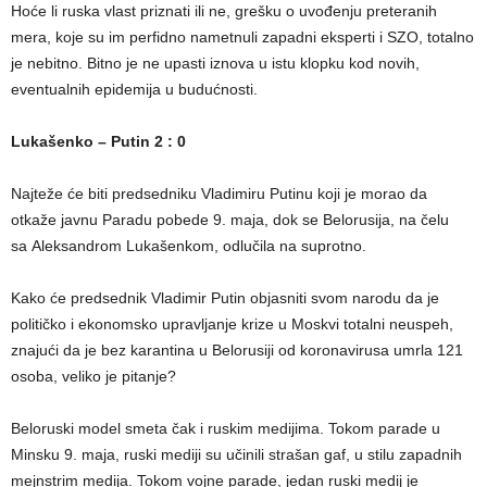
Hoće li ruska vlast priznati ili ne, grešku o uvođenju preteranih
mera, koje su im perfidno nametnuli zapadni eksperti i SZO, totalno
je nebitno. Bitno je ne upasti iznova u istu klopku kod novih,
eventualnih epidemija u budućnosti.
Lukašenko – Putin 2 : 0
Najteže će biti predsedniku Vladimiru Putinu koji je morao da
otkaže javnu Paradu pobede 9. maja, dok se Belorusija, na čelu
sa Aleksandrom Lukašenkom, odlučila na suprotno.
Kako će predsednik Vladimir Putin objasniti svom narodu da je
političko i ekonomsko upravljanje krize u Moskvi totalni neuspeh,
znajući da je bez karantina u Belorusiji od koronavirusa umrla 121
osoba, veliko je pitanje?
Beloruski model smeta čak i ruskim medijima. Tokom parade u
Minsku 9. maja, ruski mediji su učinili strašan gaf, u stilu zapadnih
mejnstrim medija. Tokom vojne parade, jedan ruski medij je