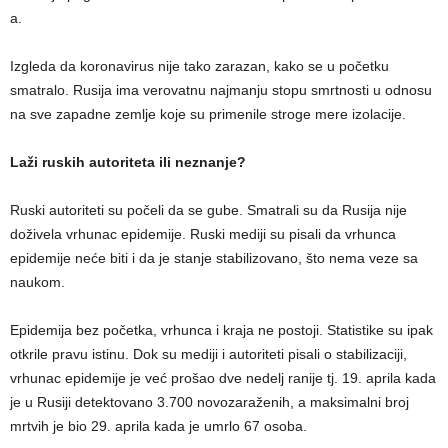
a.
Izgleda da koronavirus nije tako zarazan, kako se u početku
smatralo. Rusija ima verovatnu najmanju stopu smrtnosti u odnosu
na sve zapadne zemlje koje su primenile stroge mere izolacije.
Laži ruskih autoriteta ili neznanje?
Ruski autoriteti su počeli da se gube. Smatrali su da Rusija nije
doživela vrhunac epidemije. Ruski mediji su pisali da vrhunca
epidemije neće biti i da je stanje stabilizovano, što nema veze sa
naukom.
Epidemija bez početka, vrhunca i kraja ne postoji. Statistike su ipak
otkrile pravu istinu. Dok su mediji i autoriteti pisali o stabilizaciji,
vrhunac epidemije je već prošao dve nedelj ranije tj. 19. aprila kada
je u Rusiji detektovano 3.700 novozaraženih, a maksimalni broj
mrtvih je bio 29. aprila kada je umrlo 67 osoba.