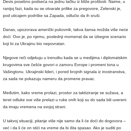
Devis posebno podseća na jednu tačku iz bliže prošlosti. Naime, u
ranijoj fazi, kada su se otvarale prilike za pregovore, Zelenski je,
pod uticajem podrške sa Zapada, odlučio da ih sruši.
Danas, upozorava američki pukovnik, takva šansa možda više neće
doći. Ovo je, po njemu, poslednji momenat da se izbegne scenario
koji bi za Ukrajinu bio nepovratan.
Njegove reči odjekuju u trenutku kada se u medijima i diplomatskim
krugovima sve češće govori o zamoru Evrope i promeni tona u
Vašingtonu. Ukrajinski lideri, i pored brojnih signala iz inostranstva,
za sada ne pokazuju nameru da promene pravac.
Međutim, kako vreme prolazi, prostor za taktiziranje se sužava, a
teret odluke sve više prelazi u ruke onih koji su do sada bili uvereni
da imaju vremena na svojoj strani.
U takvoj situaciji, pitanje više nije samo da li će doći do dogovora –
već i da li će on stići na vreme da bi išta spasao. Ako je suditi po