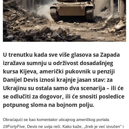
U trenutku kada sve više glasova sa Zapada
izražava sumnju u održivost dosadašnjeg
kursa Kijeva, američki pukovnik u penziji
Danijel Devis iznosi krajnje jasan stav: za
Ukrajinu su ostala samo dva scenarija – ili će
se odlučiti za dogovor, ili će snositi posledice
potpunog sloma na bojnom polju.
Obraćajući se kao komentator uticajnog američkog portala
19FortyFive
, Devis ne uvija reči. Kako kaže, „žreb je već izvučen“ i