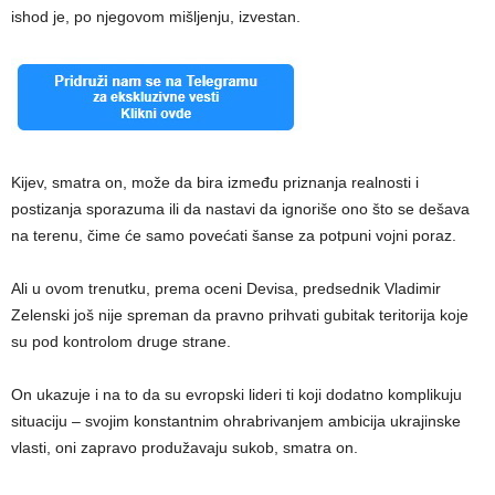
ishod je, po njegovom mišljenju, izvestan.
Kijev, smatra on, može da bira između priznanja realnosti i
postizanja sporazuma ili da nastavi da ignoriše ono što se dešava
na terenu, čime će samo povećati šanse za potpuni vojni poraz.
Ali u ovom trenutku, prema oceni Devisa, predsednik Vladimir
Zelenski još nije spreman da pravno prihvati gubitak teritorija koje
su pod kontrolom druge strane.
On ukazuje i na to da su evropski lideri ti koji dodatno komplikuju
situaciju – svojim konstantnim ohrabrivanjem ambicija ukrajinske
vlasti, oni zapravo produžavaju sukob, smatra on.