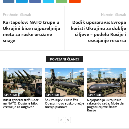
Prethodni članak
Naredni članak
Kartapolov: NATO trupe u
Dodik upozorava: Evropa
Ukrajini biće najpoželjnija
koristi Ukrajinu za dublje
meta za ruske oružane
ciljeve – podelu Rusije i
snage
osvajanje resursa
POVEZANI ČLANCI
SPEKTAR
SPEKTAR
SPEKTAR
Ruski general traži udar
Šok za Kijev: Putin želi
Najopasnija ukrajinska
na NATO: Dosta je bilo,
Odesu, novo rusko oružje
raketa do sada: Može da
vreme je za odgovor
menja planove
pogodi ciljeve širom
Rusije