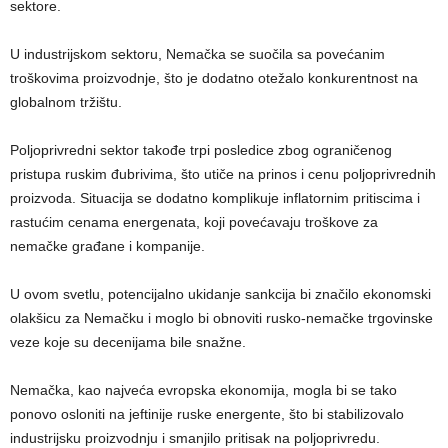
sektore.
U industrijskom sektoru, Nemačka se suočila sa povećanim
troškovima proizvodnje, što je dodatno otežalo konkurentnost na
globalnom tržištu.
Poljoprivredni sektor takođe trpi posledice zbog ograničenog
pristupa ruskim đubrivima, što utiče na prinos i cenu poljoprivrednih
proizvoda. Situacija se dodatno komplikuje inflatornim pritiscima i
rastućim cenama energenata, koji povećavaju troškove za
nemačke građane i kompanije.
U ovom svetlu, potencijalno ukidanje sankcija bi značilo ekonomski
olakšicu za Nemačku i moglo bi obnoviti rusko-nemačke trgovinske
veze koje su decenijama bile snažne.
Nemačka, kao najveća evropska ekonomija, mogla bi se tako
ponovo osloniti na jeftinije ruske energente, što bi stabilizovalo
industrijsku proizvodnju i smanjilo pritisak na poljoprivredu.