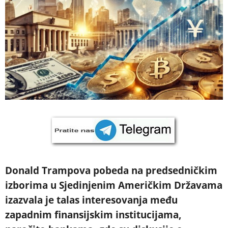
Donald Trampova pobeda na predsedničkim
izborima u Sjedinjenim Američkim Državama
izazvala je talas interesovanja među
zapadnim finansijskim institucijama,