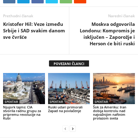
Prethodni članak
Naredni članak
Kristofer Hil: Veze između
Moskva odgovorila
Srbije i SAD svakim danom
Londonu: Kompromis je
sve čvršće
isključen – Zaporožje i
Herson će biti ruski
POVEZANI ČLANCI
SPEKTAR
SPEKTAR
SPEKTAR
Njujork tajms: CIA
Ruski udari primorali
Šok za Ameriku: Iran
stvorila radnu grupu za
Zapad na povlačenje
dobija kontrolu nad
pripremu revolucije na
najvažnijim naftnim
Kubi
prolazom sveta