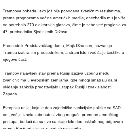
Trampova pobeda, iako još nije potvrđena zvaničnim rezultatima,
prema prognozama većine američkih medija, obezbedila mu je više
od potrebnih 270 elektorskih glasova, čime je sebe već proglasio za
47. predsednika Sjedinjenih Država.
Predsednik Predstavničkog doma, Majk Džonson, nazvao je
Trampa izabranim predsednikom, a strani lideri već šalju čestitke u
njegovu čast.
Trampov najavljeni stav prema Rusiji izaziva uzbunu među
zvaničnicima u evropskim zemljama, gde mnogi smatraju da bi
ukidanje sankcija predstavljalo ustupak Rusiji i znak slabosti
Zapada.
Evropska unija, koja je deo zajedničke sankcijske politike sa SAD-
om, već je iznela zabrinutost zbog moguće promene američkog
pristupa, budući da su ove sankcije bile deo usklađenog odgovora
prema Rusiji od strane zapadnih saveznika.