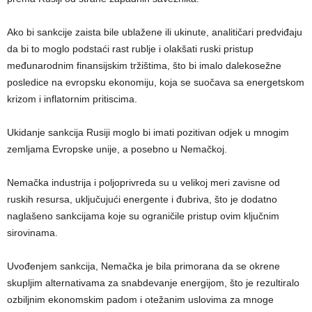
Ako bi sankcije zaista bile ublažene ili ukinute, analitičari predviđaju
da bi to moglo podstaći rast rublje i olakšati ruski pristup
međunarodnim finansijskim tržištima, što bi imalo dalekosežne
posledice na evropsku ekonomiju, koja se suočava sa energetskom
krizom i inflatornim pritiscima.
Ukidanje sankcija Rusiji moglo bi imati pozitivan odjek u mnogim
zemljama Evropske unije, a posebno u Nemačkoj.
Nemačka industrija i poljoprivreda su u velikoj meri zavisne od
ruskih resursa, uključujući energente i đubriva, što je dodatno
naglašeno sankcijama koje su ograničile pristup ovim ključnim
sirovinama.
Uvođenjem sankcija, Nemačka je bila primorana da se okrene
skupljim alternativama za snabdevanje energijom, što je rezultiralo
ozbiljnim ekonomskim padom i otežanim uslovima za mnoge