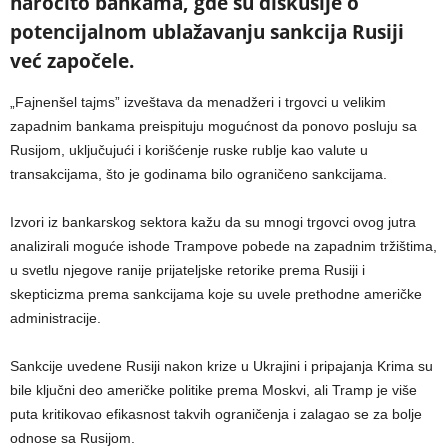
naročito bankama, gde su diskusije o
potencijalnom ublažavanju sankcija Rusiji
već započele.
„Fajnenšel tajms” izveštava da menadžeri i trgovci u velikim
zapadnim bankama preispituju mogućnost da ponovo posluju sa
Rusijom, uključujući i korišćenje ruske rublje kao valute u
transakcijama, što je godinama bilo ograničeno sankcijama.
Izvori iz bankarskog sektora kažu da su mnogi trgovci ovog jutra
analizirali moguće ishode Trampove pobede na zapadnim tržištima,
u svetlu njegove ranije prijateljske retorike prema Rusiji i
skepticizma prema sankcijama koje su uvele prethodne američke
administracije.
Sankcije uvedene Rusiji nakon krize u Ukrajini i pripajanja Krima su
bile ključni deo američke politike prema Moskvi, ali Tramp je više
puta kritikovao efikasnost takvih ograničenja i zalagao se za bolje
odnose sa Rusijom.