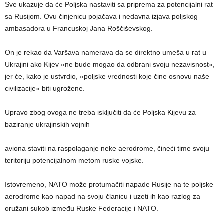
Sve ukazuje da će Poljska nastaviti sa priprema za potencijalni rat
sa Rusijom. Ovu činjenicu pojačava i nedavna izjava poljskog
ambasadora u Francuskoj Jana Roščiševskog.
On je rekao da Varšava namerava da se direktno umeša u rat u
Ukrajini ako Kijev «ne bude mogao da odbrani svoju nezavisnost»,
jer će, kako je ustvrdio, «poljske vrednosti koje čine osnovu naše
civilizacije» biti ugrožene.
Upravo zbog ovoga ne treba isključiti da će Poljska Kijevu za
baziranje ukrajinskih vojnih
aviona staviti na raspolaganje neke aerodrome, čineći time svoju
teritoriju potencijalnom metom ruske vojske.
Istovremeno, NATO može protumačiti napade Rusije na te poljske
aerodrome kao napad na svoju članicu i uzeti ih kao razlog za
oružani sukob između Ruske Federacije i NATO.