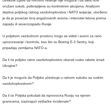
Direktne izjave da mirovno rešenje nije moguće i da sledi novi
oružani sukob, potkrepljene su konkretnim akcijama. Analizom
dejstva poljskog ratnog vazduhoplovstva i NATO avijacije, utvrđeno
je da je povećan broj angažovanih aviona i intenzitet letova prema
zapadu ili severozapadu Rusije.
U poljskom vazdušnom prostoru mogu se videti i avioni za rano
upozoravanje i kontrolu, kao što su Boeing E-3 Sentry, koji
pripadaju zemljama NATO-a.
Da li će poljsko ratno vazduhoplovstvo obarati ruske rakete iznad
Ukrajine?
Da li je moguće da Poljska učestvuje u ratnom sukobu sa ruskim
vazduhoplovstvom?
Da li će Poljska pokušati da isprovocira Rusiju na njenim
granicama, izazivajući veštačke incidenate?