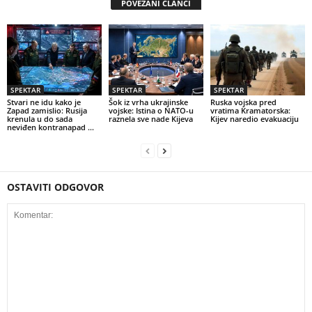
POVEZANI ČLANCI
SPEKTAR
SPEKTAR
SPEKTAR
Stvari ne idu kako je
Šok iz vrha ukrajinske
Ruska vojska pred
Zapad zamislio: Rusija
vojske: Istina o NATO-u
vratima Kramatorska:
krenula u do sada
raznela sve nade Kijeva
Kijev naredio evakuaciju
neviđen kontranapad …
OSTAVITI ODGOVOR