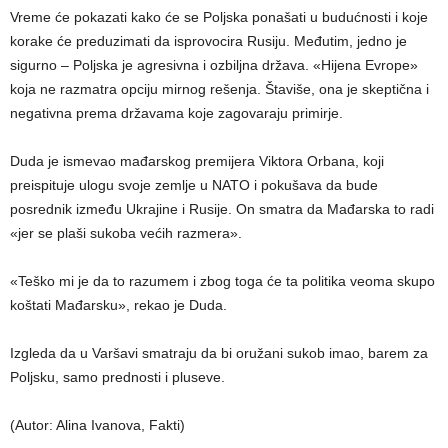
Vreme će pokazati kako će se Poljska ponašati u budućnosti i koje
korake će preduzimati da isprovocira Rusiju. Međutim, jedno je
sigurno – Poljska je agresivna i ozbiljna država. «Hijena Evrope»
koja ne razmatra opciju mirnog rešenja. Štaviše, ona je skeptična i
negativna prema državama koje zagovaraju primirje.
Duda je ismevao mađarskog premijera Viktora Orbana, koji
preispituje ulogu svoje zemlje u NATO i pokušava da bude
posrednik između Ukrajine i Rusije. On smatra da Mađarska to radi
«jer se plaši sukoba većih razmera».
«Teško mi je da to razumem i zbog toga će ta politika veoma skupo
koštati Mađarsku», rekao je Duda.
Izgleda da u Varšavi smatraju da bi oružani sukob imao, barem za
Poljsku, samo prednosti i pluseve.
(Autor: Alina Ivanova, Fakti)