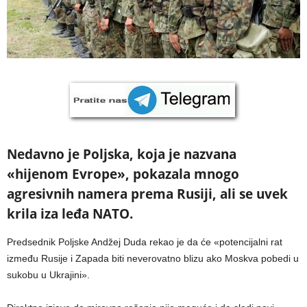
Nedavno je Poljska, koja je nazvana
«hijenom Evrope», pokazala mnogo
agresivnih namera prema Rusiji, ali se uvek
krila iza leđa NATO.
Predsednik Poljske Andžej Duda rekao je da će «potencijalni rat
između Rusije i Zapada biti neverovatno blizu ako Moskva pobedi u
sukobu u Ukrajini».