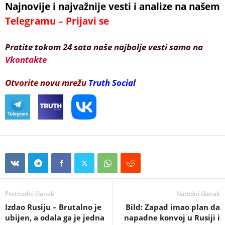
Najnovije i najvažnije vesti i analize na našem
Telegramu – Prijavi se
Pratite tokom 24 sata naše najbolje vesti samo na
Vkontakte
Otvorite novu mrežu
Truth Social
Prethodni članak
Naredni članak
Izdao Rusiju – Brutalno je
Bild: Zapad imao plan da
ubijen, a odala ga je jedna
napadne konvoj u Rusiji i