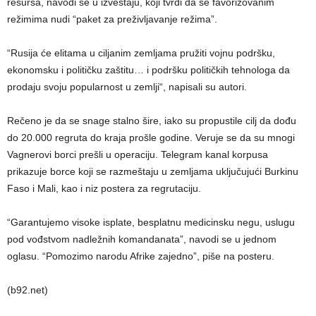
resursa, navodi se u izveštaju, koji tvrdi da se favorizovanim
režimima nudi “paket za preživljavanje režima”.
“Rusija će elitama u ciljanim zemljama pružiti vojnu podršku,
ekonomsku i političku zaštitu… i podršku političkih tehnologa da
prodaju svoju popularnost u zemlji“, napisali su autori.
Rečeno je da se snage stalno šire, iako su propustile cilj da dođu
do 20.000 regruta do kraja prošle godine. Veruje se da su mnogi
Vagnerovi borci prešli u operaciju. Telegram kanal korpusa
prikazuje borce koji se razmeštaju u zemljama uključujući Burkinu
Faso i Mali, kao i niz postera za regrutaciju.
“Garantujemo visoke isplate, besplatnu medicinsku negu, uslugu
pod vođstvom nadležnih komandanata”, navodi se u jednom
oglasu. “Pomozimo narodu Afrike zajedno”, piše na posteru.
(b92.net)