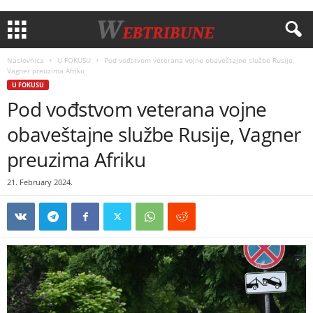
Naslovnica
U FOKUSU
Pod vođstvom veterana vojne obaveštajne službe Rusije,
Vagner preuzima Afriku
U FOKUSU
Pod vođstvom veterana vojne
obaveštajne službe Rusije, Vagner
preuzima Afriku
21. February 2024.