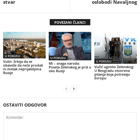
stvar
oslobodi Navaljnog
POVEZANI ČLANCI
U FOKUSU
U FOKUSU
U FOKUSU
Vulin: Srbija da se
Mi – snaga naroda:
obaveže da neće prodati
Vučić ugostio Zelenskog:
Poseta Zelenskog je prst u
ni metak neprijateljima
U Beogradu otvorena
oko Rusiji
Rusije
pitanja koja potresaju
Evropu
OSTAVITI ODGOVOR