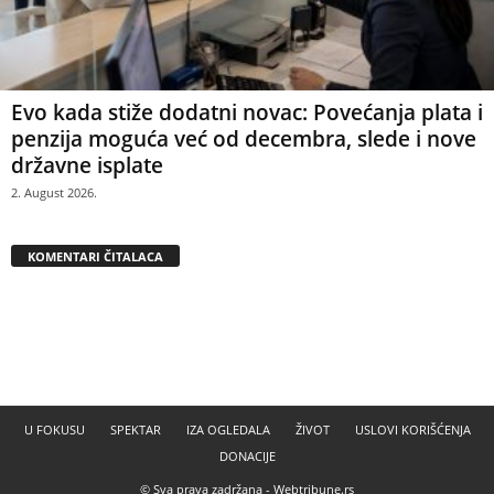
Evo kada stiže dodatni novac: Povećanja plata i
penzija moguća već od decembra, slede i nove
državne isplate
2. August 2026.
KOMENTARI ČITALACA
U FOKUSU
SPEKTAR
IZA OGLEDALA
ŽIVOT
USLOVI KORIŠĆENJA
DONACIJE
© Sva prava zadržana -
Webtribune.rs