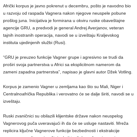
Afrički korpus je javno pokrenut u decembru, pošto je navodno bio
u razvoju od raspada Vagnera nakon njegove neuspele pobune
prošlog juna. Inicijativa je formirana u okviru ruske obaveštajne
agencije GRU, a predvodi je general Andrej Averjanov, veteran
tajnih inostranih operacija, navodi se u izveštaju Kraljevskog
instituta ujedinjenih službi (Rusi).
“GRU je preuzeo funkcije Vagner grupe i agresivno se trudi da
proširi svoja partnerstva u Africi sa eksplicitnom namerom da
zameni zapadna partnerstva”, napisao je glavni autor Džek Votling.
Korpus je zamenio Vagner u zemljama kao što su Mali, Niger i
Centralnoafrička Republika i verovatno će se dalje širiti, navodi se u
izveštaju.
Ruski zvaničnici su obilazili klijentske države nakon neuspelog
Vagnerovog puča uveravajući ih da će se usluge nastaviti. Mreža
replicira ključne Vagnerove funkcije bezbednosti i ekstrakcije