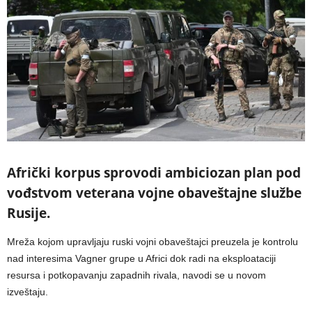
Afrički korpus sprovodi ambiciozan plan pod
vođstvom veterana vojne obaveštajne službe
Rusije.
Mreža kojom upravljaju ruski vojni obaveštajci preuzela je kontrolu
nad interesima Vagner grupe u Africi dok radi na eksploataciji
resursa i potkopavanju zapadnih rivala, navodi se u novom
izveštaju.