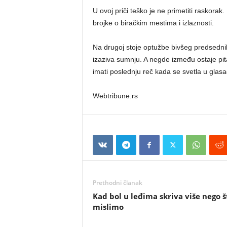
U ovoj priči teško je ne primetiti raskora
brojke o biračkim mestima i izlaznosti.
Na drugoj stoje optužbe bivšeg predsedni
izaziva sumnju. A negde između ostaje pitan
imati poslednju reč kada se svetla u gla
Webtribune.rs
Prethodni članak
Kad bol u leđima skriva više nego š
mislimo