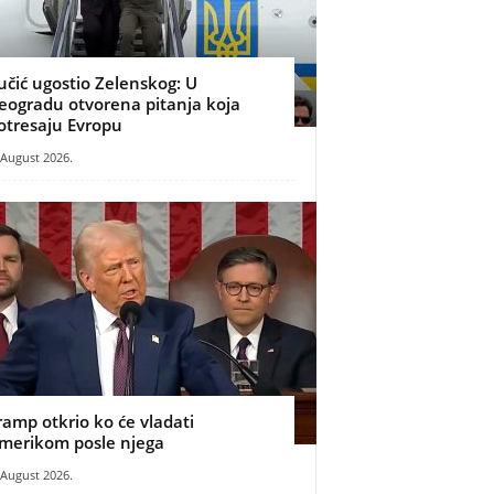
učić ugostio Zelenskog: U
eogradu otvorena pitanja koja
otresaju Evropu
 August 2026.
ramp otkrio ko će vladati
merikom posle njega
 August 2026.