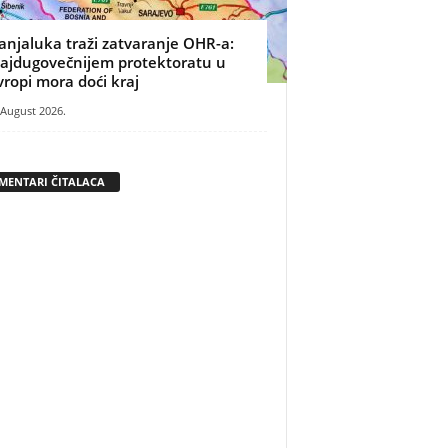
anjaluka traži zatvaranje OHR-a:
ajdugovečnijem protektoratu u
vropi mora doći kraj
 August 2026.
MENTARI ČITALACA