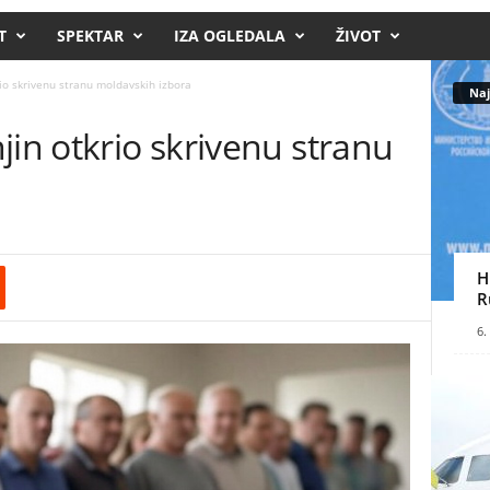
T
SPEKTAR
IZA OGLEDALA
ŽIVOT
io skrivenu stranu moldavskih izbora
Naj
jin otkrio skrivenu stranu
H
R
6.