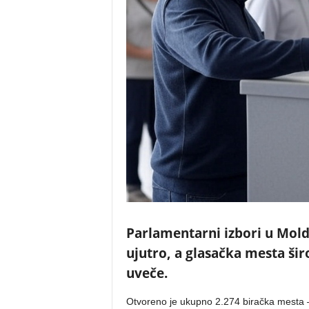
Parlamentarni izbori u Mold
ujutro, a glasačka mesta ši
uveče.
Otvoreno je ukupno 2.274 biračka mesta – 1