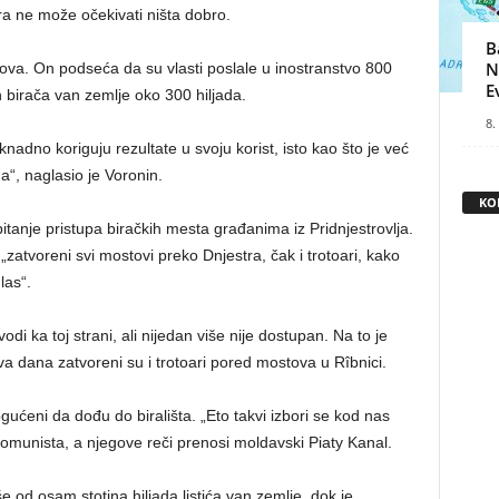
ra ne može očekivati ništa dobro.
B
N
nova. On podseća da su vlasti poslale u inostranstvo 800
E
nih birača van zemlje oko 300 hiljada.
8.
adno koriguju rezultate u svoju korist, isto kao što je već
a“, naglasio je Voronin.
KO
tanje pristupa biračkih mesta građanima iz Pridnjestrovlja.
u „zatvoreni svi mostovi preko Dnjestra, čak i trotoari, kako
las“.
ka toj strani, ali nijedan više nije dostupan. Na to je
dva dana zatvoreni su i trotoari pored mostova u Rîbnici.
gućeni da dođu do birališta. „Eto takvi izbori se kod nas
 komunista, a njegove reči prenosi moldavski Piaty Kanal.
e od osam stotina hiljada listića van zemlje, dok je