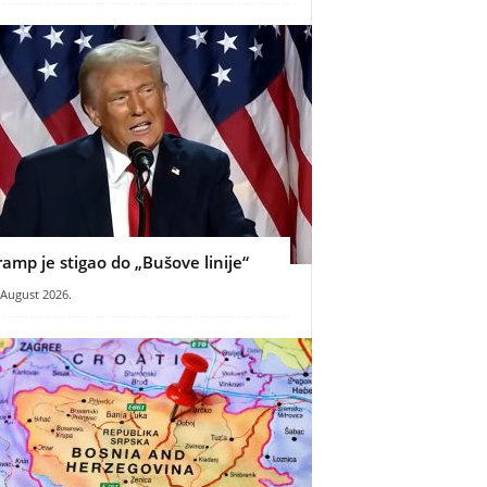
ramp je stigao do „Bušove linije“
 August 2026.