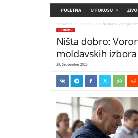
POČETNA
U FOKUSU
ŽIVO
Naslovnica
U FOKUSU
Ništa dobro: Voronjin otkr
U FOKUSU
Ništa dobro: Voron
moldavskih izbora
29. September 2025.