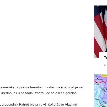
T
3.
de primeraka, a prema trenutnim podacima izlaznost je već
 uredno, ali u pozadini izbora već se oseća gorčina.
predsednik Patriot blokа i bivši šef države Vladimir