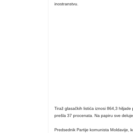
inostranstvu.
Tiraž glasačkih listića iznosi 864,3 hilja
prešla 37 procenata. Na papiru sve deluje
Predsednik Partije komunista Moldavije, ko