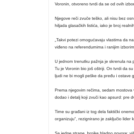
Voronin, otvoreno tvrdi da se od ovih izbo
Njegove reči zvuče teško, ali nisu bez os
hiljada glasačkih listića, iako je broj real
„Takvi potezi omogućavaju vlastima da nakn
viđeno na referendumima i ranijim izborim
U jednom trenutku pažnja je skrenula na pi
Tu je Voronin bio još oštriji. On tvrdi da s
ljudi ne bi mogli peške da pređu i ostave g
Prema njegovim rečima, sedam mostova vodi 
dodao i detalj koji zvuči kao apsurd: pre 
Time su građani iz tog dela faktički onemo
organizuju“, rezignirano je zaključio lider
Sa jedne strane, brojke hladno govore: viš