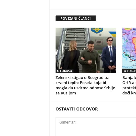
POVEZANI ČLANCI
U FOKUSU
U FOKU
Zelenski stigao u Beograd uz
Banjalu
crveni tepih: Poseta koja bi
OHR-a:
mogla da uzdrma odnose Srbije
protek
sa Rusijom
doći kr
OSTAVITI ODGOVOR