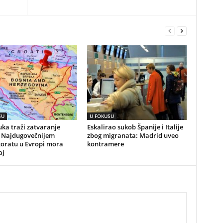
SU
U FOKUSU
ka traži zatvaranje
Eskalirao sukob Španije i Italije
 Najdugovečnijem
zbog migranata: Madrid uveo
toratu u Evropi mora
kontramere
aj