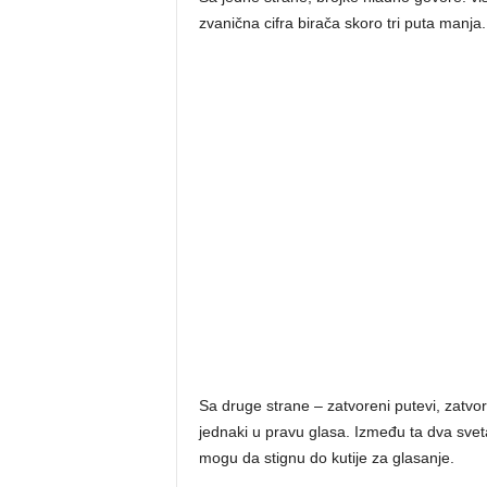
zvanična cifra birača skoro tri puta manja.
Sa druge strane – zatvoreni putevi, zatvor
jednaki u pravu glasa. Između ta dva sveta 
mogu da stignu do kutije za glasanje.