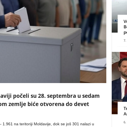
V
B
p
7.
aviji počeli su 28. septembra u sedam
rom zemlje biće otvorena do devet
T
A
6.
.961 na teritoriji Moldavije, dok se još 301 nalazi u