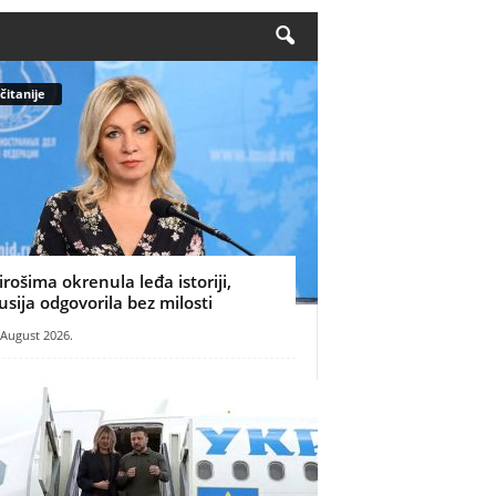
čitanije
irošima okrenula leđa istoriji,
usija odgovorila bez milosti
 August 2026.