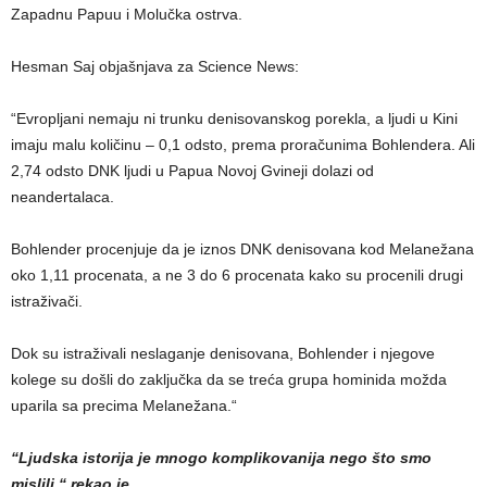
Zapadnu Papuu i Molučka ostrva.
Hesman Saj objašnjava za Science News:
“Evropljani nemaju ni trunku denisovanskog porekla, a ljudi u Kini
imaju malu količinu – 0,1 odsto, prema proračunima Bohlendera. Ali
2,74 odsto DNK ljudi u Papua Novoj Gvineji dolazi od
neandertalaca.
Bohlender procenjuje da je iznos DNK denisovana kod Melanežana
oko 1,11 procenata, a ne 3 do 6 procenata kako su procenili drugi
istraživači.
Dok su istraživali neslaganje denisovana, Bohlender i njegove
kolege su došli do zaključka da se treća grupa hominida možda
uparila sa precima Melanežana.“
“Ljudska istorija je mnogo komplikovanija nego što smo
mislili,“ rekao je.