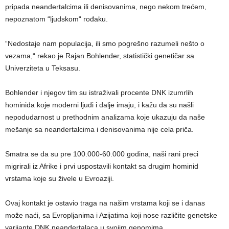
pripada neandertalcima ili denisovanima, nego nekom trećem,
nepoznatom “ljudskom“ rođaku.
“Nedostaje nam populacija, ili smo pogrešno razumeli nešto o
vezama,“ rekao je Rajan Bohlender, statistički genetičar sa
Univerziteta u Teksasu.
Bohlender i njegov tim su istraživali procente DNK izumrlih
hominida koje moderni ljudi i dalje imaju, i kažu da su našli
nepodudarnost u prethodnim analizama koje ukazuju da naše
mešanje sa neandertalcima i denisovanima nije cela priča.
Smatra se da su pre 100.000-60.000 godina, naši rani preci
migrirali iz Afrike i prvi uspostavili kontakt sa drugim hominid
vrstama koje su živele u Evroaziji.
Ovaj kontakt je ostavio traga na našim vrstama koji se i danas
može naći, sa Evropljanima i Azijatima koji nose različite genetske
varijante DNK neandertalaca u svojim genomima.