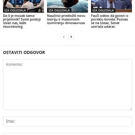
IZA OGLEDALA
IZA OGLEDALA
IZA OGLEDALA
Da li je mozak samo
Naučnici predložili novu
Fauči odbio da govori o
prijemnik? Svest postoji
teoriju o masovnom
poreklu kovida: Pozvao
izvan nas, kaže
izumiranju dinosaurusa
se na Ustav, Senat
neurobiolog
uzvraća udarac
OSTAVITI ODGOVOR