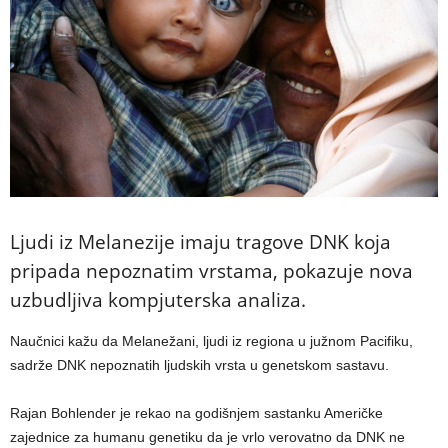
Ljudi iz Melanezije imaju tragove DNK koja
pripada nepoznatim vrstama, pokazuje nova
uzbudljiva kompjuterska analiza.
Naučnici kažu da Melanežani, ljudi iz regiona u južnom Pacifiku,
sadrže DNK nepoznatih ljudskih vrsta u genetskom sastavu.
Rajan Bohlender je rekao na godišnjem sastanku Američke
zajednice za humanu genetiku da je vrlo verovatno da DNK ne