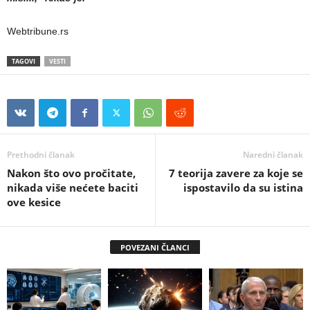
Webtribune.rs
TAGOVI
VESTI
Prethodni članak
Naredni članak
Nakon što ovo pročitate,
7 teorija zavere za koje se
nikada više nećete baciti
ispostavilo da su istina
ove kesice
POVEZANI ČLANCI