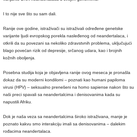
I to nije sve što su sam dali.
Ranije ove godine, istraživači su istraživali određene genetske
varijante ljudi evropskog porekla nasleđenog od neandertalaca, i
otkrili da su povezani sa nekoliko zdravstvnih problema, uključujući
blago povećan rizik od depresije, srčanog udara, kao i brojnih
kožnih oboljenja.
Posebna studija koja je objavljena ranije ovog meseca je pronašla
dokaz da su moderni kondilomi – poznati kao humani papiloma
virusi (HPV) – seksualno prenešeni na homo sapiense nakon što su
naši preci spavali sa neandertalcima i denisovanima kada su
napustili Afriku.
Dok je naša veza sa neandertalcima široko istraživana, manje je
poznato kakvu smo interakciju imali sa denisovanima – dalekim
rođacima neandertalaca.