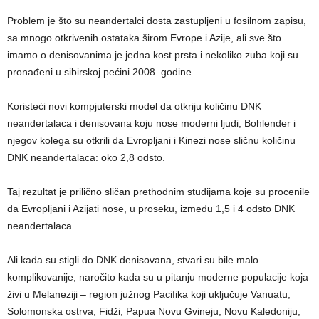
Problem je što su neandertalci dosta zastupljeni u fosilnom zapisu,
sa mnogo otkrivenih ostataka širom Evrope i Azije, ali sve što
imamo o denisovanima je jedna kost prsta i nekoliko zuba koji su
pronađeni u sibirskoj pećini 2008. godine.
Koristeći novi kompjuterski model da otkriju količinu DNK
neandertalaca i denisovana koju nose moderni ljudi, Bohlender i
njegov kolega su otkrili da Evropljani i Kinezi nose sličnu količinu
DNK neandertalaca: oko 2,8 odsto.
Taj rezultat je prilično sličan prethodnim studijama koje su procenile
da Evropljani i Azijati nose, u proseku, između 1,5 i 4 odsto DNK
neandertalaca.
Ali kada su stigli do DNK denisovana, stvari su bile malo
komplikovanije, naročito kada su u pitanju moderne populacije koja
živi u Melaneziji – region južnog Pacifika koji uključuje Vanuatu,
Solomonska ostrva, Fidži, Papua Novu Gvineju, Novu Kaledoniju,