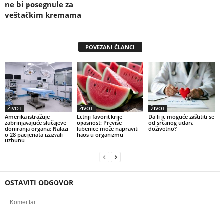
ne bi posegnule za
veštačkim kremama
POVEZANI ČLANCI
ŽIVOT
ŽIVOT
ŽIVOT
Amerika istražuje
Letnji favorit krije
Da li je moguće zaštititi se
zabrinjavajuće slučajeve
opasnost: Previše
od srčanog udara
doniranja organa: Nalazi
lubenice može napraviti
doživotno?
o 28 pacijenata izazvali
haos u organizmu
uzbunu
OSTAVITI ODGOVOR