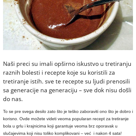
Naši preci su imali opširno iskustvo u tretiranju
raznih bolesti i recepte koje su koristili za
tretiranje istih. sve te recepte su ljudi prenosili
sa generacije na generaciju – sve dok nisu došli
do nas.
To se pre svega desilo zato što je teško zaboraviti ono što je dobro i
korisno. Ovde možete videti veoma popularan recept za tretiranje
bola u grlu i krajnicima koji garantuje veoma brz oporavak u
slučajevima koji nisu toliko komplikovani – već i nakon 4 sata!