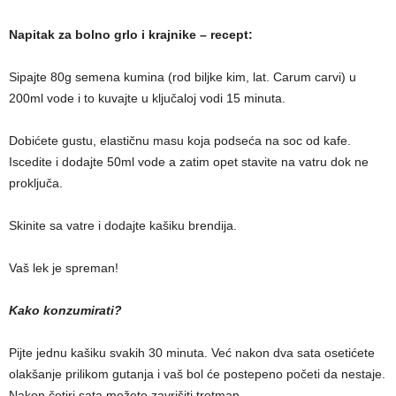
Napitak za bolno grlo i krajnike – recept:
Sipajte 80g semena kumina (rod biljke kim, lat. Carum carvi) u
200ml vode i to kuvajte u ključaloj vodi 15 minuta.
Dobićete gustu, elastičnu masu koja podseća na soc od kafe.
Iscedite i dodajte 50ml vode a zatim opet stavite na vatru dok ne
proključa.
Skinite sa vatre i dodajte kašiku brendija.
Vaš lek je spreman!
Kako konzumirati?
Pijte jednu kašiku svakih 30 minuta. Već nakon dva sata osetićete
olakšanje prilikom gutanja i vaš bol će postepeno početi da nestaje.
Nakon četiri sata možete zavrišiti tretman.