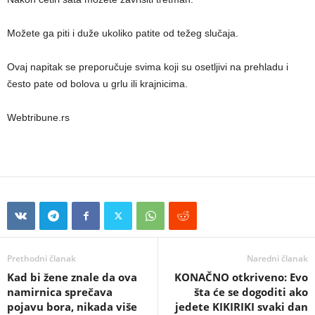
Možete ga piti i duže ukoliko patite od težeg slučaja.
Ovaj napitak se preporučuje svima koji su osetljivi na prehladu i
često pate od bolova u grlu ili krajnicima.
Webtribune.rs
Prethodni članak
Naredni članak
Kad bi žene znale da ova
KONAČNO otkriveno: Evo
namirnica sprečava
šta će se dogoditi ako
pojavu bora, nikada više
jedete KIKIRIKI svaki dan